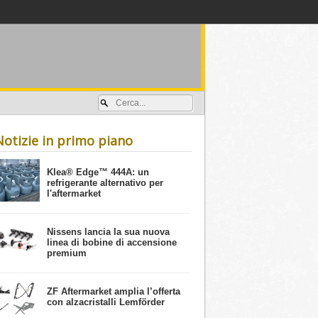
Accedi / registrati
Notizie in primo piano
​Klea® Edge™ 444A: un
refrigerante alternativo per
l'aftermarket
Nissens lancia la sua nuova
linea di bobine di accensione
premium
ZF Aftermarket amplia l’offerta
con alzacristalli Lemförder