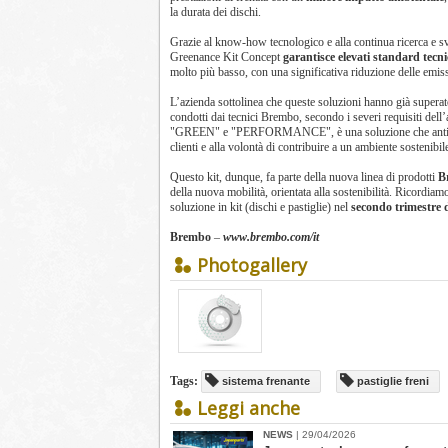
la durata dei dischi.
Grazie al know-how tecnologico e alla continua ricerca e s
Greenance Kit Concept
garantisce elevati standard tecnic
molto più basso, con una significativa riduzione delle em
L’azienda sottolinea che queste soluzioni hanno già supera
condotti dai tecnici Brembo, secondo i severi requisiti dell
"GREEN" e "PERFORMANCE", è una soluzione che anticipa l
clienti e alla volontà di contribuire a un ambiente sostenib
Questo kit, dunque, fa parte della nuova linea di prodotti
B
della nuova mobilità, orientata alla sostenibilità. Ricordi
soluzione in kit (dischi e pastiglie) nel
secondo trimestre 
Brembo
–
www.brembo.com/it
Photogallery
Tags:
sistema frenante
pastiglie freni
Leggi anche
NEWS
| 29/04/2026