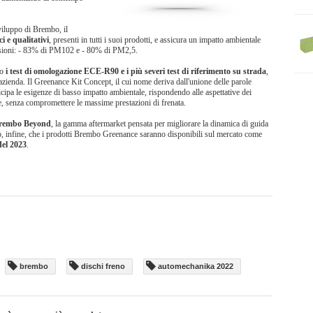
viluppo di Brembo, il
i e qualitativi
, presenti in tutti i suoi prodotti, e assicura un impatto ambientale
issioni: - 83% di PM102 e - 80% di PM2,5.
to
i test di omologazione ECE-R90 e i più severi test di riferimento su strada
,
’azienda. Il Greenance Kit Concept, il cui nome deriva dall'unione delle parole
e esigenze di basso impatto ambientale, rispondendo alle aspettative dei
ile, senza compromettere le massime prestazioni di frenata.
rembo Beyond
, la gamma aftermarket pensata per migliorare la dinamica di guida
amo, infine, che i prodotti Brembo Greenance saranno disponibili sul mercato come
del 2023
.
brembo
dischi freno
automechanika 2022