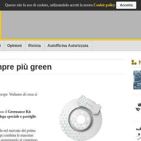
Questo sito fa uso di cookies, utilizzandolo accetti la nostra
Cookie policy
Accetta
i
Opinioni
Rivista
Autofficina Autorizzata
mpre più green
ncept. Vediamo di cosa si
nno il
Greenance Kit
lega speciale e pastiglie
da nel mercato del primo
pt combina le massime
, aumentando al contempo