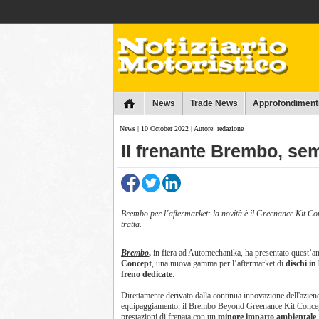
Collins
News
Trade News
Approfondiment
News
| 10 October 2022 | Autore: redazione
Il frenante Brembo, se
Brembo per l’aftermarket: la novità è il Greenance Kit Co
tratta.
Brembo
,
in fiera ad Automechanika, ha presentato quest’a
Concept
, una nuova gamma per l’aftermarket di
dischi in 
freno dedicate
.
Direttamente derivato dalla continua innovazione dell'azien
equipaggiamento, il Brembo Beyond Greenance Kit Conce
prestazioni di frenata con un
minore impatto ambientale