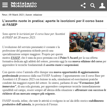
News
| 09 March 2023 | Autore: redazione
​L’assetto ruote in pratica: aperte le iscrizioni per il corso base
di FASEP
Sono aperte le iscrizioni per il corso base per Assettisti
di FASEP del 28 marzo 2023.
L’evoluzione del servizio pneumatici è costante e la
professione del gommista richiede perciò una
specializzazione sempre maggiore. Proprio per questo
motivo
FASEP
, che è stata da poco premiata con il
Point S Award
per la sua offerta
formativa dedicata agli addetti del settore, presenta oggi la sua
nuova edizione del corso
per
apprendere le tecniche fondamentali di
assetto ruote e sospensioni
.
Con questo corso l’azienda offre dunque una
nuova opportunità di aggiornamento
professionale
promosso dalla sua FASEP Academy: l’appuntamento con il corso Base per
Assettisti è il 28 marzo 2023 con lezione in aula, simulazioni ed esercitazioni pratiche
condotte dai maggiori esperti del settore. In sintesi, parliamo di una
“Formazione full-
immersion”
, di una sola giornata, per apprendere competenze tecniche immediatamente
spendibili sul campo, essere sempre all’altezza della situazione e
affrontare con successo le
richieste di un mercato sempre più esigente.
FASEP ricorda, infine, che tutte le attività si svolgono in un’ala dello storico
stabilimento
produttivo dell’azienda
, in provincia di Firenze.