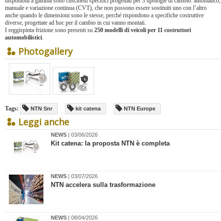
disponibili a gamma sono cuscinetti specifici progettati per 3 tipologie di cambio: automatico,
manuale e variazione continua (CVT), che non possono essere sostituiti uno con l’altro
anche quando le dimensioni sono le stesse, perché rispondono a specifiche costruttive
diverse, progettate ad hoc per il cambio in cui vanno montati.
I reggispinta frizione sono presenti su
250 modelli di veicoli per 11 costruttori
automobilistici
.
Photogallery
Tags:
NTN Snr
kit catena
NTN Europe
Leggi anche
NEWS
| 03/06/2026
Kit catena: la proposta NTN è completa
NEWS
| 03/07/2026
​NTN accelera sulla trasformazione
NEWS
| 08/04/2026