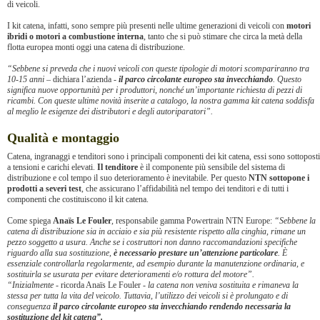
di veicoli.
I kit catena, infatti, sono sempre più presenti nelle ultime generazioni di veicoli con
motori
ibridi o motori a combustione interna
, tanto che si può stimare che circa la metà della
flotta europea monti oggi una catena di distribuzione.
“Sebbene si preveda che i nuovi veicoli con queste tipologie di motori scompariranno tra
10-15 anni –
dichiara l’azienda
-
il parco circolante europeo sta invecchiando
. Questo
significa nuove opportunità per i produttori, nonché un’importante richiesta di pezzi di
ricambi. Con queste ultime novità inserite a catalogo, la nostra gamma kit catena soddisfa
al meglio le esigenze dei distributori e degli autoriparatori”.
Qualità e montaggio
Catena, ingranaggi e tenditori sono i principali componenti dei kit catena, essi sono sottoposti
a tensioni e carichi elevati.
Il tenditore
è il componente più sensibile del sistema di
distribuzione e col tempo il suo deterioramento è inevitabile. Per questo
NTN sottopone i
prodotti a severi test
, che assicurano l’affidabilità nel tempo dei tenditori e di tutti i
componenti che costituiscono il kit catena.
Come spiega
Anaïs Le Fouler
, responsabile gamma Powertrain NTN Europe:
“Sebbene la
catena di distribuzione sia in acciaio e sia più resistente rispetto alla cinghia, rimane un
pezzo soggetto a usura. Anche se i costruttori non danno raccomandazioni specifiche
riguardo alla sua sostituzione,
è necessario prestare un’attenzione particolare
. È
essenziale controllarla regolarmente, ad esempio durante la manutenzione ordinaria, e
sostituirla se usurata per evitare deterioramenti e/o rottura del motore”.
“Inizialmente
- ricorda Anaïs Le Fouler -
la catena non veniva sostituita e rimaneva la
stessa per tutta la vita del veicolo. Tuttavia, l’utilizzo dei veicoli si è prolungato e di
conseguenza
il parco circolante europeo sta invecchiando rendendo necessaria la
sostituzione del kit catena”.