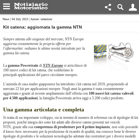
News
| 04 July 2023 | Autore: redazione
​Kit catena: aggiornata la gamma NTN
Sempre attenta alle esigenze del mercato, NTN Europe
aggiorna costantemente la propria offerta per
l’aftermarket: vediamo le ultime novità introdotte per la
gamma kit catena.
La
gamma Powertrain
di
NTN Europe
si arricchisce di
100 nuovi codici di kit catena, che soddisfano le
principali applicazioni del parco circolante europeo.
L’azienda di casa madre giapponese ha introdotto i kit catena nel 2019, proponendo al
mercato 22 kit per applicazioni europee. Negli anni la gamma è stata costantemente
aggiornata e grazie al recente ampliamento dell’offerta con
100 nuovi kit catena valevoli
per 4.500 applicazioni
, la famiglia Powertrain arriva oggi a 3.200 codici prodotto.
Una gamma articolata e completa
Si tratta di un importante sviluppo, sia in termini di numero di referenze sia di tipologie di kit
proposti, poiché integra dei sotto kit adatti alle diverse catene presenti nei veicoli.
NTN, grazie alla sua
competenza di produttore per il primo impianto
, non solo possiede
il know-how necessario per la produzione di ricambi di qualità, ma conosce bene le diverse
tipologie di prodotto e le soluzioni tecnologiche adottate dai costruttori per i diversi modelli