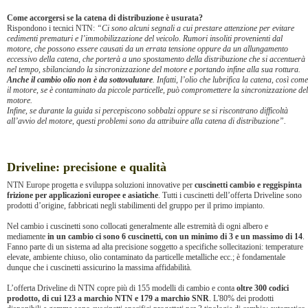
Come accorgersi se la catena di distribuzione è usurata?
Rispondono i tecnici NTN:
“Ci sono alcuni segnali a cui prestare attenzione per evitare
cedimenti prematuri e l’immobilizzazione del veicolo. Rumori insoliti provenienti dal
motore, che possono essere causati da un errata tensione oppure da un allungamento
eccessivo della catena, che porterà a uno spostamento della distribuzione che si accentuerà
nel tempo, sbilanciando la sincronizzazione del motore e portando infine alla sua rottura.
Anche il cambio olio non è da sottovalutare
. Infatti, l’olio che lubrifica la catena, così come
il motore, se è contaminato da piccole particelle, può compromettere la sincronizzazione del
motore.
Infine, se durante la guida si percepiscono sobbalzi oppure se si riscontrano difficoltà
all’avvio del motore, questi problemi sono da attribuire alla catena di distribuzione”.
Driveline: precisione e qualità
NTN Europe progetta e sviluppa soluzioni innovative per
cuscinetti cambio e reggispinta
frizione per applicazioni europee e asiatiche
. Tutti i cuscinetti dell’offerta Driveline sono
prodotti d’origine, fabbricati negli stabilimenti del gruppo per il primo impianto.
Nel cambio i cuscinetti sono collocati generalmente alle estremità di ogni albero e
mediamente
in un cambio ci sono 6 cuscinetti, con un minimo di 3 e un massimo di 14
.
Fanno parte di un sistema ad alta precisione soggetto a specifiche sollecitazioni: temperature
elevate, ambiente chiuso, olio contaminato da particelle metalliche ecc.; è fondamentale
dunque che i cuscinetti assicurino la massima affidabilità.
L’offerta Driveline di NTN copre più di 155 modelli di cambio e conta
oltre 300 codici
prodotto, di cui 123 a marchio NTN e 179 a marchio SNR
. L'80% dei prodotti