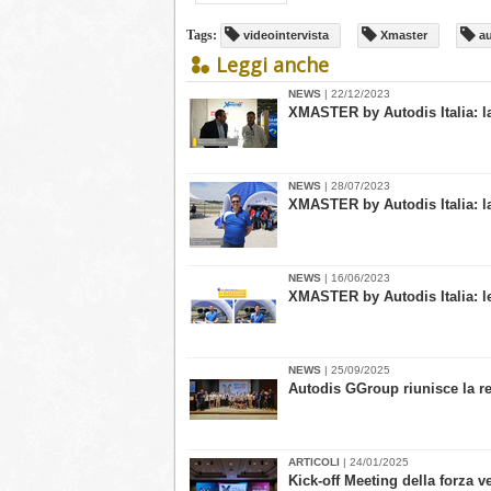
Tags:
videointervista
Xmaster
au
Leggi anche
NEWS
| 22/12/2023
​XMASTER by Autodis Italia: l
NEWS
| 28/07/2023
​XMASTER by Autodis Italia: la
NEWS
| 16/06/2023
XMASTER by Autodis Italia: l
NEWS
| 25/09/2025
Autodis GGroup riunisce la re
ARTICOLI
| 24/01/2025
​Kick-off Meeting della forza v