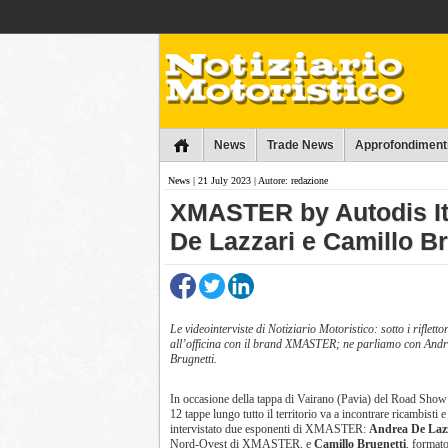
Collins
News
Trade News
Approfondiment
News
| 21 July 2023 | Autore: redazione
​XMASTER by Autodis Ita
De Lazzari e Camillo Br
Le videointerviste di Notiziario Motoristico: sotto i riflettor
all’officina con il brand XMASTER; ne parliamo con And
Brugnetti.
In occasione della tappa di Vairano (Pavia) del Road Show
12 tappe lungo tutto il territorio va a incontrare ricambisti 
intervistato due esponenti di XMASTER:
Andrea De Laz
Nord-Ovest di XMASTER, e
Camillo Brugnetti
, format