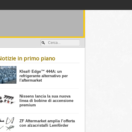
Accedi / registrati
Notizie in primo piano
​Klea® Edge™ 444A: un
refrigerante alternativo per
l'aftermarket
Nissens lancia la sua nuova
linea di bobine di accensione
premium
ZF Aftermarket amplia l’offerta
con alzacristalli Lemförder