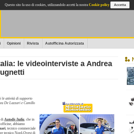
Questo sito fa uso di cookies, utilizzandolo accetti la nostra
Cookie policy
Accetta
i
Opinioni
Rivista
Autofficina Autorizzata
lia: le videointerviste a Andrea
ugnetti
i le attività di supporto
rea De Lazzari e Camillo
 di
Autodis Italia
, che in
e officine, abbiamo
zari
, tecnico commerciale
ore tecnico Nord-Ovest di