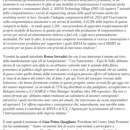
e presentando gli avanzamenti tecnologici e di business della filiera produttiva, in un
momento in cui comunicare le sfide di una mobilità in trasformazione è essenziale anche
per orientare i consumatori finali. L’ANFIA Technology Village (PAD.14) ospiterà 7 aziende
della componentistica e servizi di engineering, alcune delle quali terranno anche dei
workshop tecnici in loco. Secondo l’indagine campionaria dell’ed. 2023 dell’Osservatorio
sulla componentistica automotive e sui servizi di mobilità, il 42,8% delle imprese di questo
comparto in Italia – in totale quasi 2.200 - non prevedono di apportare trasformazioni del
proprio modello di business in quanto già orientate alla produzione di componentistica o
servizi per veicoli ad alimentazione elettrica o fuel cell, o agli stessi potenzialmente
destinabili. Per tutte le altre, la transizione comporta investimenti in ricerca e innovazione e
di riconversione produttiva per supportare i quali ANFIA ha siglato con il MIMIT un
accordo per un piano di lavoro con priorità di intervento condivise”.
Vicentini ha quindi introdotto
Renzo Servadei
che con il suo intervento è entrato nel vivo
della manifestazione spin off di Autopromotec:
“Con Futurmotive – Expo & Talks abbiamo
deciso di raccogliere una sfida in cui abbiamo coinvolto tutte le aziende della filiera:
presentare al pubblico degli operatori di settore, e non solo, le opportunità che un cambio
di passo come quello dettato dalla transizione ecologica possono offrire all’industria intera,
in vista di un futuro del settore che, di fatto, è già qui. Forti del sostegno ricevuto dalle
Istituzioni, che hanno fortemente creduto in questo progetto, siamo arrivati fin qui oggi con
dei numeri importanti: su un totale di 7276 mq distribuiti su due padiglioni, accoglieremo a
Bologna insieme a E-CHARGE e Fleet Manager Academy oltre 300 espositori. Ma non ci
siamo fermati qui: abbiamo infatti realizzato un calendario di incontri convegnistici
attraverso i quali toccheremo tutti i temi più attuali, che interessano da vicino imprenditori
ed operatori. Un’offerta espositiva e convegnistica che, naturalmente, non sarebbe stata
possibile senza il contributo di ANFIA e di ICE, l’Agenzia per la promozione all’estero e
l’internazionalizzazione delle imprese italiane.”
È stato quindi il momento di
Gian Primo Quagliano
, Presidente del Centro Studi Promotor
che ha commentato:
“Siamo veramente lieti di essere stati invitati a partecipare a