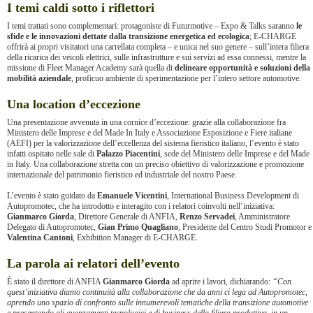
I temi caldi sotto i riflettori
I temi trattati sono complementari: protagoniste di Futurmotive – Expo & Talks saranno
le
sfide e le innovazioni dettate dalla transizione energetica ed ecologica
; E-CHARGE
offrirà ai propri visitatori una carrellata completa – e unica nel suo genere – sull’intera filiera
della ricarica dei veicoli elettrici, sulle infrastrutture e sui servizi ad essa connessi, mentre la
missione di Fleet Manager Academy sarà quella di
delineare opportunità e soluzioni della
mobilità aziendale
, proficuo ambiente di sperimentazione per l’intero settore automotive.
Una location d’eccezione
Una presentazione avvenuta in una cornice d’eccezione: grazie alla collaborazione fra
Ministero delle Imprese e del Made In Italy e Associazione Esposizione e Fiere italiane
(AEFI) per la valorizzazione dell’eccellenza del sistema fieristico italiano, l’evento è stato
infatti ospitato nelle sale di
Palazzo Piacentini
, sede del Ministero delle Imprese e del Made
in Italy. Una collaborazione stretta con un preciso obiettivo di valorizzazione e promozione
internazionale del patrimonio fieristico ed industriale del nostro Paese.
L’evento è stato guidato da
Emanuele Vicentini
, International Business Development di
Autopromotec, che ha introdotto e interagito con i relatori coinvolti nell’iniziativa:
Gianmarco Giorda
, Direttore Generale di ANFIA,
Renzo Servadei
, Amministratore
Delegato di Autopromotec,
Gian Primo Quagliano
, Presidente del Centro Studi Promotor e
Valentina Cantoni
, Exhibition Manager di E-CHARGE.
La parola ai relatori dell’evento
È stato il direttore di ANFIA
Gianmarco Giorda
ad aprire i lavori, dichiarando:
“Con
quest’iniziativa diamo continuità alla collaborazione che da anni ci lega ad Autopromotec,
aprendo uno spazio di confronto sulle innumerevoli tematiche della transizione automotive