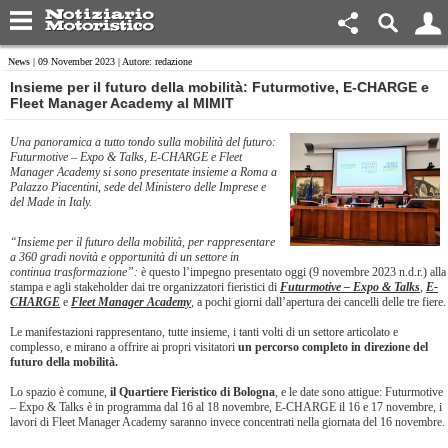
News
| 09 November 2023 | Autore: redazione
​Insieme per il futuro della mobilità: Futurmotive, E-CHARGE e
Fleet Manager Academy al MIMIT
Una panoramica a tutto tondo sulla mobilità del futuro:
Futurmotive – Expo & Talks, E-CHARGE e Fleet
Manager Academy si sono presentate insieme a Roma a
Palazzo Piacentini, sede del Ministero delle Imprese e
del Made in Italy.
“Insieme per il futuro della mobilità, per rappresentare
a 360 gradi novità e opportunità di un settore in
continua trasformazione”:
è questo l’impegno presentato oggi (9 novembre 2023 n.d.r.) alla
stampa e agli stakeholder dai tre organizzatori fieristici di
Futurmotive – Expo & Talks
,
E-
CHARGE
e
Fleet Manager Academy
, a pochi giorni dall’apertura dei cancelli delle tre fiere.
Le manifestazioni rappresentano, tutte insieme, i tanti volti di un settore articolato e
complesso, e mirano a offrire ai propri visitatori
un percorso completo in direzione del
futuro della mobilità.
Lo spazio è comune,
il Quartiere Fieristico di Bologna
, e le date sono attigue: Futurmotive
– Expo & Talks è in programma dal 16 al 18 novembre, E-CHARGE il 16 e 17 novembre, i
lavori di Fleet Manager Academy saranno invece concentrati nella giornata del 16 novembre.