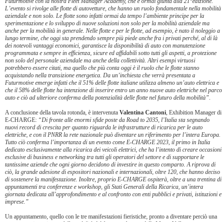
Futurmotive con la nostra Fleet Manager Academy, che è ormai giunta alla 21°edizione.
L’evento si rivolge alle flotte di autovetture, che hanno un ruolo fondamentale nella mobilità
aziendale e non solo. Le flotte sono infatti ormai da tempo l’ambiente principe per la
sperimentazione e lo sviluppo di nuove soluzioni non solo per la mobilità aziendale ma
anche per la mobilità in generale. Nelle flotte e per le flotte, ad esempio, è nato il noleggio a
lungo termine, che oggi sta prendendo sempre più piede anche fra i privati perché, al di là
dei notevoli vantaggi economici, garantisce la disponibilità di auto con manutenzione
programmata e sempre in efficienza, sicure ed affidabili sotto tutti gli aspetti, a protezione
non solo del personale aziendale ma anche della collettività. Altri esempi virtuosi
potrebbero essere citati, ma quello che più conta oggi è il ruolo che le flotte stanno
acquistando nella transizione energetica. Da un’inchiesta che verrà presentata a
Futurmotive emerge infatti che il 51% delle flotte italiane utilizza almeno un’auto elettrica e
che il 58% delle flotte ha intenzione di inserire entro un anno nuove auto elettriche nel parco
auto e ciò ad ulteriore conferma della potenzialità delle flotte nel futuro della mobilità”.
A conclusione della tavola rotonda, è intervenuta
Valentina Cantoni
, Exhibition Manager di
E-CHARGE:
“Di fronte alle enormi sfide poste da Road to 2035, l’Italia sta segnando
nuovi record di crescita per quanto riguarda le infrastrutture di ricarica per le auto
elettriche, e con il PNRR la rete nazionale può diventare un riferimento per l’intera Europa.
Tutto ciò conferma l’importanza di un evento come E-CHARGE 2023, il primo in Italia
dedicato esclusivamente alla ricarica dei veicoli elettrici, che ha l’intento di creare occasioni
esclusive di business e networking tra tutti gli operatori del settore e di supportare le
tantissime aziende che ogni giorno decidono di investire in questo comparto. A riprova di
ciò, la grande adesione di espositori nazionali e internazionali, oltre 120, che hanno deciso
di sostenere la manifestazione. Inoltre, proprio E-CHARGE ospiterà, oltre a una trentina di
appuntamenti tra conferenze e workshop, gli Stati Generali della Ricarica, un’intera
giornata dedicata all’approfondimento e al confronto con enti pubblici e privati, istituzioni e
imprese.”
Un appuntamento, quello con le tre manifestazioni fieristiche, pronto a diventare perciò una