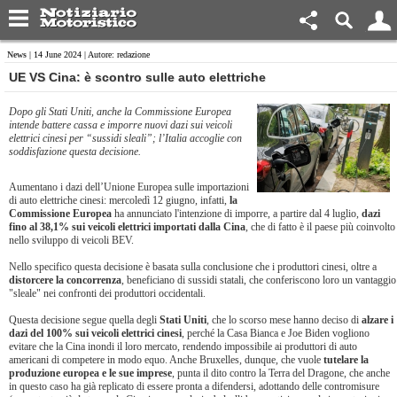
News
| 14 June 2024 | Autore: redazione
​UE VS Cina: è scontro sulle auto elettriche
Dopo gli Stati Uniti, anche la Commissione Europea
intende battere cassa e imporre nuovi dazi sui veicoli
elettrici cinesi per “sussidi sleali”; l’Italia accoglie con
soddisfazione questa decisione.
Aumentano i dazi dell’Unione Europea sulle importazioni
di auto elettriche cinesi: mercoledì 12 giugno, infatti,
la
Commissione Europea
ha annunciato l'intenzione di imporre, a partire dal 4 luglio,
dazi
fino al 38,1% sui veicoli elettrici importati dalla Cina
, che di fatto è il paese più coinvolto
nello sviluppo di veicoli BEV.
Nello specifico questa decisione è basata sulla conclusione che i produttori cinesi, oltre a
distorcere la concorrenza
, beneficiano di sussidi statali, che conferiscono loro un vantaggio
"sleale" nei confronti dei produttori occidentali.
Questa decisione segue quella degli
Stati Uniti
, che lo scorso mese hanno deciso di
alzare i
dazi del 100% sui veicoli elettrici cinesi
, perché la Casa Bianca e Joe Biden vogliono
evitare che la Cina inondi il loro mercato, rendendo impossibile ai produttori di auto
americani di competere in modo equo. Anche Bruxelles, dunque, che vuole
tutelare la
produzione europea e le sue imprese
, punta il dito contro la Terra del Dragone, che anche
in questo caso ha già replicato di essere pronta a difendersi, adottando delle contromisure