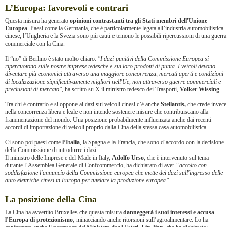
L’Europa: favorevoli e contrari
Questa misura ha generato
opinioni contrastanti tra gli Stati membri dell'Unione
Europea
. Paesi come la Germania, che è particolarmente legata all’industria automobilistica
cinese, l’Ungheria e la Svezia sono più cauti e temono le possibili ripercussioni di una guerra
commerciale con la Cina.
Il “no” di Berlino è stato molto chiaro:
"I dazi punitivi della Commissione Europea si
ripercuotono sulle nostre imprese tedesche e sui loro prodotti di punta. I veicoli devono
diventare più economici attraverso una maggiore concorrenza, mercati aperti e condizioni
di localizzazione significativamente migliori nell'Ue, non attraverso guerre commerciali e
preclusioni di mercato",
ha scritto su X il ministro tedesco dei Trasporti,
Volker Wissing
.
Tra chi è contrario e si oppone ai dazi sui veicoli cinesi c’è anche
Stellantis,
che crede invece
nella concorrenza libera e leale e non intende sostenere misure che contribuiscano alla
frammentazione del mondo. Una posizione probabilmente influenzata anche dai recenti
accordi di importazione di veicoli proprio dalla Cina della stessa casa automobilistica.
Ci sono poi paesi come
l’Italia
, la Spagna e la Francia, che sono d’accordo con la decisione
della Commissione di introdurre i dazi.
Il ministro delle Imprese e del Made in Italy,
Adolfo Urso
, che è intervenuto sul tema
durante l’Assemblea Generale di Confcommercio, ha dichiarato di aver
“accolto con
soddisfazione l'annuncio della Commissione europea che mette dei dazi sull'ingresso delle
auto elettriche cinesi in Europa per tutelare la produzione europea”.
La posizione della Cina
La Cina ha avvertito Bruxelles che questa misura
danneggerà i suoi interessi e accusa
l’Europa di protezionismo
, minacciando anche ritorsioni sull’agroalimentare. Lo ha