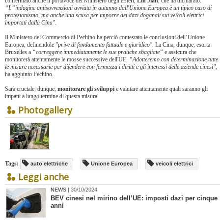
confermato anche il portavoce del Ministero degli Esteri,
Lin Jian
, che ha dichiarato:
“L’'indagine antisovvenzioni avviata in autunno dall'Unione Europea è un tipico caso di
protezionismo, ma anche una scusa per imporre dei dazi doganali sui veicoli elettrici
importati dalla Cina".
Il Ministero del Commercio di Pechino ha perciò contestato le conclusioni dell’Unione
Europea, definendole
"prive di fondamento fattuale e giuridico"
. La Cina, dunque, esorta
Bruxelles a
“correggere immediatamente le sue pratiche sbagliate”
e assicura che
monitorerà attentamente le mosse successive dell'UE.
“Adotteremo con determinazione tutte
le misure necessarie per difendere con fermezza i diritti e gli interessi delle aziende cinesi"
,
ha aggiunto Pechino.
Sarà cruciale, dunque,
monitorare gli sviluppi
e valutare attentamente quali saranno gli
impatti a lungo termine di questa misura.
Photogallery
Tags:
auto elettriche
Unione Europea
veicoli elettrici
Leggi anche
NEWS
| 30/10/2024
​BEV cinesi nel mirino dell’UE: imposti dazi per cinque
anni