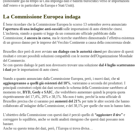
(nonostante già da tempo la Cina imponga dazi e balzelli burocratici verso le importazioni
dall’estero e in particolare da Europa e Stati Uniti).
La Commissione Europea indaga
È bene ricordare che la Commissione Europea lo scorso 13 settembre aveva annunciato
l’apertura di una indagine anti-sussidi
sulle importazioni di auto elettriche cinesi.
L’inchiesta, stando a quanto si legge da un comunicato ufficiale pubblicato dalla
Commissione,
è ancora in corso
, ma le ricerche starebbero dimostrando l’effettiva esistenza
di un grosso danno per le imprese del Vecchio Continente a causa della concorrenza sleale.
Bruxelles dice però di aver avviato
un dialogo con le autorità cinesi
per discutere di questi
risultati e cercare possibili soluzioni compatibili con le norme dell'Organizzazione Mondiale
del Commercio.
Se con questo dialogo le parti non dovessero trovare una soluzione
dal 4 luglio scatteranno
i dazi
per le importazioni di auto cinesi.
Stando a quanto annunciato dalla Commissione Europea, però, i nuovi dazi, che
si
aggiungeranno a quelli già esistenti del 10%
, varieranno a seconda dei produttori. I
principali costruttori colpiti dai dazi secondo lo schema della Commissione sarebbero al
momento tre,
BYD, Geely e SAIC
, che vedrebbero aumentare quindi la propria quota
rispettivamente del 17,4%, 20% e 38,1%. Ma non è tutto, perché la nota ufficiale di
Bruxelles precisa che ci saranno poi
aumenti del 21%
per tutte le altre società che hanno
collaborato all’indagine della Commissione, e del 38,1% per quelle che non lo hanno fatto.
L’obiettivo della Commissione con questi dazi è perciò quello di
“aggiustare il tiro”
e
correggere lo squilibrio, anche se molti analisti ritengono che questi dazi possano non
bastare.
Anche su questo tema dei dazi, però, l’Europa si trova divisa…