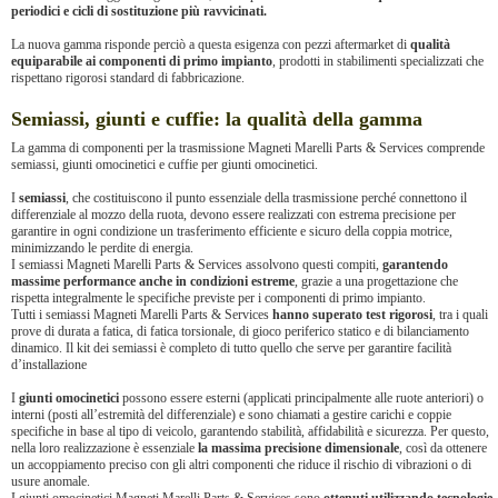
periodici e cicli di sostituzione più ravvicinati.
La nuova gamma risponde perciò a questa esigenza con pezzi aftermarket di
qualità
equiparabile ai componenti di primo impianto
, prodotti in stabilimenti specializzati che
rispettano rigorosi standard di fabbricazione.
Semiassi, giunti e cuffie: la qualità della gamma
La gamma di componenti per la trasmissione Magneti Marelli Parts & Services comprende
semiassi, giunti omocinetici e cuffie per giunti omocinetici.
I
semiassi
, che costituiscono il punto essenziale della trasmissione perché connettono il
differenziale al mozzo della ruota, devono essere realizzati con estrema precisione per
garantire in ogni condizione un trasferimento efficiente e sicuro della coppia motrice,
minimizzando le perdite di energia.
I semiassi Magneti Marelli Parts & Services assolvono questi compiti,
garantendo
massime performance anche in condizioni estreme
, grazie a una progettazione che
rispetta integralmente le specifiche previste per i componenti di primo impianto.
Tutti i semiassi Magneti Marelli Parts & Services
hanno superato test rigorosi
, tra i quali
prove di durata a fatica, di fatica torsionale, di gioco periferico statico e di bilanciamento
dinamico. Il kit dei semiassi è completo di tutto quello che serve per garantire facilità
d’installazione
I
giunti omocinetici
possono essere esterni (applicati principalmente alle ruote anteriori) o
interni (posti all’estremità del differenziale) e sono chiamati a gestire carichi e coppie
specifiche in base al tipo di veicolo, garantendo stabilità, affidabilità e sicurezza. Per questo,
nella loro realizzazione è essenziale
la massima precisione dimensionale
, così da ottenere
un accoppiamento preciso con gli altri componenti che riduce il rischio di vibrazioni o di
usure anomale.