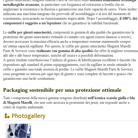
I giunti omocinetici Magneti Marelli Parts & Services sono
ottenuti utilizzando tecnologie
metallurgiche avanzate
, in particolare con forgiatura ed estrusione a freddo che ne
migliorano la resistenza e la durezza e garantiscono una forte capacità di carico. Viene inoltre
utilizzata una macchina integrata che provvede all’assemblaggio e al test del momento di
scuotimento, assicurando un funzionamento impeccabile. Dopo l’assemblaggio,
il 100% dei
componenti è soggetto a un’ispezione
che ne garantisce la stabilità funzionale.
Le
cuffie per giunti omocinetici,
componenti in gomma di alta qualità che garantiscono la
protezione dei giunti omocinetici evitando il contatto con agenti esterni dannosi o erosivi,
devono assicurare la massima efficacia anche a temperature estreme mantenendo sempre
un’ottima capacità sigillante. Per questo, le cuffie per giunti omocinetici Magneti Marelli
Parts & Services sono
realizzate con gomma di alta qualità
che offre la migliore resistenza
alle alte e alle basse temperature, nonché all’usura e a possibili deformazioni.
A questi risultati contribuiscono l’utilizzo di grasso di lubrificazione eccellente e fascette che
rispondono agli standard di primo equipaggiamento, così da sigillare in modo ottimale le
cuffie e garantire una totale assenza di perdite. Le cuffie Magneti Marelli Parts & Services
sono progettate su misura per ogni tipo di giunto e sono complete di fascette e grasso che
garantiscono una facile sostituzione.
Packaging sostenibile per una protezione ottimale
Tutti i componenti della nuova gamma vengono distribuiti
nell’iconica scatola gialla e blu
di Magneti Marelli
, che non solo assicura la protezione dei pezzi, ma risponde anche a
criteri di rispetto ambientale.
Photogallery