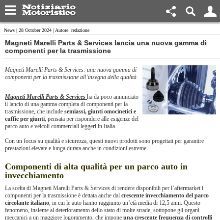
News
| 28 October 2024 | Autore: redazione
Magneti Marelli Parts & Services lancia una nuova gamma di
componenti per la trasmissione
Magneti Marelli Parts & Services: una nuova gamma di
componenti per la trasmissione all’insegna della qualità.
Magneti Marelli Parts & Services
ha da poco annunciato
il lancio di una gamma completa di componenti per la
trasmissione, che include
semiassi, giunti omocinetici e
cuffie per giunti
, pensata per rispondere alle esigenze del
parco auto e veicoli commerciali leggeri in Italia.
Con un focus su qualità e sicurezza, questi nuovi prodotti sono progettati per garantire
prestazioni elevate e lunga durata anche in condizioni estreme.
Componenti di alta qualità per un parco auto in
invecchiamento
La scelta di Magneti Marelli Parts & Services di rendere disponibili per l’aftermarket i
componenti per la trasmissione è dettata anche dal
crescente invecchiamento del parco
circolante italiano
, in cui le auto hanno raggiunto un’età media di 12,5 anni. Questo
fenomeno, insieme al deterioramento dello stato di molte strade, sottopone gli organi
meccanici a un maggiore logoramento, che impone
una crescente frequenza di controlli