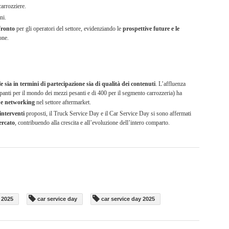
carrozziere.
ni.
nfronto
per gli operatori del settore, evidenziando le
prospettive future e le
one.
e sia in termini di partecipazione sia di qualità dei contenuti
. L’affluenza
ipanti per il mondo dei mezzi pesanti e di 400 per il segmento carrozzeria) ha
 e networking
nel settore aftermarket.
 interventi
proposti, il Truck Service Day e il Car Service Day si sono affermati
ercato
, contribuendo alla crescita e all’evoluzione dell’intero comparto.
 2025
car service day
car service day 2025