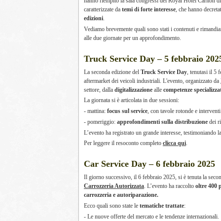
hanno riempito la sala congressi del Royal Hotel Carlton d
caratterizzate da
temi di forte interesse
, che hanno decreta
edizioni
.
Vediamo brevemente quali sono stati i contenuti e rimandiam
alle due giornate per un approfondimento.
Truck Service Day – 5 febbraio 202
La seconda edizione del
Truck Service Day
, tenutasi il 5
aftermarket dei veicoli industriali. L'evento, organizzato da
settore, dalla
digitalizzazione
alle
competenze specializza
La giornata si è articolata in due sessioni:
- mattina:
focus sul service
, con tavole rotonde e interventi 
- pomeriggio:
approfondimenti sulla distribuzione
dei r
L’evento ha registrato un grande interesse, testimoniando la 
Per leggere il resoconto completo
clicca qui
.
Car Service Day – 6 febbraio 2025
Il giorno successivo, il 6 febbraio 2025, si è tenuta la sec
Carrozzeria Autorizzata
. L’evento ha raccolto
oltre 400 
carrozzeria e autoriparazione.
Ecco quali sono state le
tematiche trattate
:
- Le nuove offerte del mercato e le tendenze internazionali.