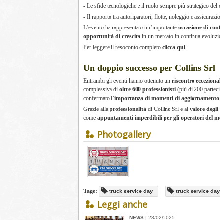
- Le sfide tecnologiche e il ruolo sempre più strategico del 
- Il rapporto tra autoriparatori, flotte, noleggio e assicurazio
L’evento ha rappresentato un’importante
occasione di co
opportunità di crescita
in un mercato in continua evoluzi
Per leggere il resoconto completo
clicca qui
.
Un doppio successo per Collins Srl
Entrambi gli eventi hanno ottenuto un
riscontro eccezional
complessiva di
oltre 600 professionisti
(più di 200 partec
confermato l’
importanza di momenti di aggiornamento
Grazie alla
professionalità
di Collins Srl e al
valore degli
come
appuntamenti imperdibili per gli operatori del m
Photogallery
Tags:
truck service day
truck service day
Leggi anche
NEWS
| 28/02/2025