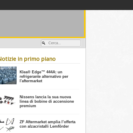
Accedi / registrati
Notizie in primo piano
​Klea® Edge™ 444A: un
refrigerante alternativo per
l'aftermarket
Nissens lancia la sua nuova
linea di bobine di accensione
premium
ZF Aftermarket amplia l’offerta
con alzacristalli Lemförder