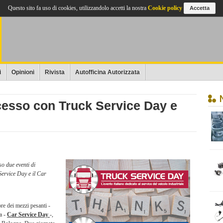
Questo sito fa uso di cookies, utilizzandolo accetti la nostra
Cookie policy
Accetta
i
Opinioni
Rivista
Autofficina Autorizzata
cesso con Truck Service Day e
o due eventi di
 Service Day e il Car
ore dei mezzi pesanti -
ia -
Car Service Day
-,