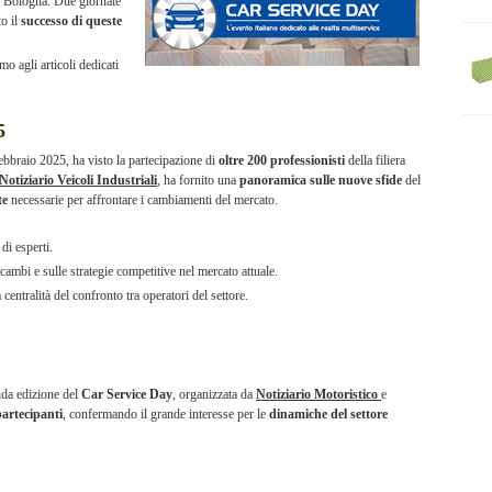
i Bologna. Due giornate
to il
successo di queste
o agli articoli dedicati
5
 febbraio 2025, ha visto la partecipazione di
oltre 200 professionisti
della filiera
Notiziario Veicoli Industriali
, ha fornito una
panoramica sulle nuove sfide
del
te
necessarie per affrontare i cambiamenti del mercato.
di esperti.
icambi e sulle strategie competitive nel mercato attuale.
centralità del confronto tra operatori del settore.
onda edizione del
Car Service Day
, organizzata da
Notiziario Motoristico
e
partecipanti
, confermando il grande interesse per le
dinamiche del settore