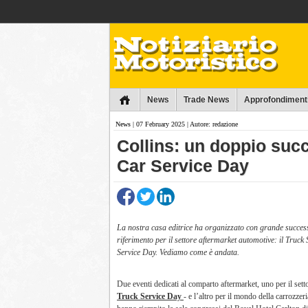
Collins
News
Trade News
Approfondiment
News
| 07 February 2025 | Autore: redazione
Collins: un doppio suc
Car Service Day
La nostra casa editrice ha organizzato con grande success
riferimento per il settore aftermarket automotive: il Truck
Service Day. Vediamo come è andata.
Due eventi dedicati al comparto aftermarket, uno per il sett
Truck Service Day
- e l’altro per il mondo della carrozzer