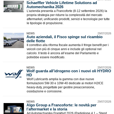
​Schaeffler Vehicle Lifetime Solutions ad
Automechanika 2026
L'azienda presenta a Francoforte (8-12 settembre 2026) la
propria strategia per ridurre la complessità del mercato
aftermarket, unificando prodotti, servizi e tecnologie per tutte
le tipologie di propulsione.
NEWS
29/07/2026
Auto aziendali, il Fisco spinge sul ricambio
delle flotte
Il correttivo alla riforma fiscale aumenta il fringe benefit per i
veicoli con più di cinque anni e include gli optional nel
calcolo. Il testo è ancora all’esame del Parlamento e
potrebbe essere modificato.
NEWS
29/07/2026
Wolf guarda all’idrogeno con i nuovi oli HYDRO
HD
Wolf Lubricants amplia la gamma con due nuove
formulazioni 5W-30 e 10W-40 dedicate ai motori H2ICE
heavy-duty, progettate per gestire preaccensione,
ossidazione e corrosione.
NEWS
29/07/2026
Algo Group a Francoforte: le novità per
l’aftermarket e la storia
Ad Automechanika Frankfurt 2026 (Padiglione 4.1 – Stand