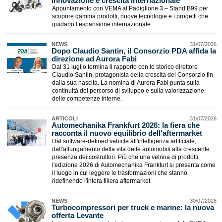
innovazione e crescita internazionale
Appuntamento con VEMA al Padiglione 3 – Stand B99 per
scoprire gamma prodotti, nuove tecnologie e i progetti che
guidano l’espansione internazionale.
NEWS
31/07/2026
​Dopo Claudio Santin, il Consorzio PDA affida la
direzione ad Aurora Fabi
Dal 31 luglio termina il rapporto con lo storico direttore
Claudio Santin, protagonista della crescita del Consorzio fin
dalla sua nascita. La nomina di Aurora Fabi punta sulla
continuità del percorso di sviluppo e sulla valorizzazione
delle competenze interne.
ARTICOLI
31/07/2026
​Automechanika Frankfurt 2026: la fiera che
racconta il nuovo equilibrio dell'aftermarket
Dal software-defined vehicle all'intelligenza artificiale,
dall'allungamento della vita delle automobili alla crescente
presenza dei costruttori. Più che una vetrina di prodotti,
l'edizione 2026 di Automechanika Frankfurt si presenta come
il luogo in cui leggere le trasformazioni che stanno
ridefinendo l'intera filiera aftermarket.
NEWS
30/07/2026
Turbocompressori per truck e marine: la nuova
offerta Levante