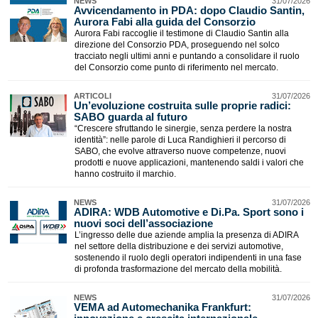
NEWS
31/07/2026
Avvicendamento in PDA: dopo Claudio Santin,
Aurora Fabi alla guida del Consorzio
Aurora Fabi raccoglie il testimone di Claudio Santin alla
direzione del Consorzio PDA, proseguendo nel solco
tracciato negli ultimi anni e puntando a consolidare il ruolo
del Consorzio come punto di riferimento nel mercato.
ARTICOLI
31/07/2026
Un’evoluzione costruita sulle proprie radici:
SABO guarda al futuro
“Crescere sfruttando le sinergie, senza perdere la nostra
identità”: nelle parole di Luca Randighieri il percorso di
SABO, che evolve attraverso nuove competenze, nuovi
prodotti e nuove applicazioni, mantenendo saldi i valori che
hanno costruito il marchio.
NEWS
31/07/2026
​ADIRA: WDB Automotive e Di.Pa. Sport sono i
nuovi soci dell’associazione
L’ingresso delle due aziende amplia la presenza di ADIRA
nel settore della distribuzione e dei servizi automotive,
sostenendo il ruolo degli operatori indipendenti in una fase
di profonda trasformazione del mercato della mobilità.
NEWS
31/07/2026
VEMA ad Automechanika Frankfurt: