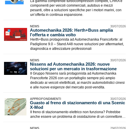
La gamma comprende turbocompressori completi, CHRA e
componenti per veicoli commerciali, autobus e mezzi
pesanti, oltre a soluzioni specifiche per i motori marini, con
un’offerta in continua espansione.
NEWS
30/07/2026
Automechanika 2026: Herth+Buss amplia
l'offerta e cambia volto
Herth+Buss protagonista ad Automechanika Francoforte: al
Padiglione 9.0 – Stand A48 nuove soluzioni per aftermarket,
diagnostica e attrezzature professionali
NEWS
30/07/2026
Nissens ad Automechanika 2026: nuove
soluzioni per un mercato in trasformazione
Il Gruppo Nissens sarà protagonista ad Automechanika
Francoforte 2026 con un portafoglio sempre più ampio
dedicato ai veicoli elettrificati, ai marchi automobilistici cinesi
e alle nuove esigenze del mercato post-vendita.
APPROFONDIMENTI
30/07/2026
Guasto al freno di stazionamento di una Scenic
X-Mod
Il freno di stazionamento elettrico non funziona? Potrebbe
anche essere un problema di ossidazione di un connettore…
NEWS
29/07/2026