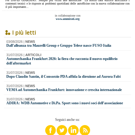
Per DAVID GIARDINO: Sempre più vicini alle autofficine La nostra casa editrice arricchisce i
contenuti tecnici e le risposte ai problemi quotidiani delle autofficine con la nuova collaborazione con
il più importante...
in collaborazione con
www.ammirati.org
I più letti
03/08/2026
|
NEWS
Dall’alleanza tra Maurelli Group e Gruppo Telese nasce FUSO Italia
31/07/2026
|
ARTICOLI
​Automechanika Frankfurt 2026: la fiera che racconta il nuovo equilibrio
dell'aftermarket
31/07/2026
|
NEWS
​Dopo Claudio Santin, il Consorzio PDA affida la direzione ad Aurora Fabi
31/07/2026
|
NEWS
VEMA ad Automechanika Frankfurt: innovazione e crescita internazionale
31/07/2026
|
NEWS
​ADIRA: WDB Automotive e Di.Pa. Sport sono i nuovi soci dell’associazione
Seguici anche su: