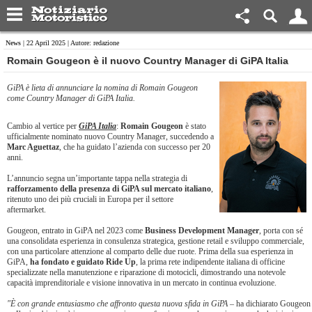
News
| 22 April 2025 | Autore: redazione
​Romain Gougeon è il nuovo Country Manager di GiPA Italia
GiPA è lieta di annunciare la nomina di Romain Gougeon
come Country Manager di GiPA Italia.
Cambio al vertice per
GiPA Italia
:
Romain Gougeon
è stato
ufficialmente nominato nuovo Country Manager, succedendo a
Marc Aguettaz
, che ha guidato l’azienda con successo per 20
anni.
L’annuncio segna un’importante tappa nella strategia di
rafforzamento della presenza di GiPA sul mercato italiano
,
ritenuto uno dei più cruciali in Europa per il settore
aftermarket.
Gougeon, entrato in GiPA nel 2023 come
Business Development Manager
, porta con sé
una consolidata esperienza in consulenza strategica, gestione retail e sviluppo commerciale,
con una particolare attenzione al comparto delle due ruote. Prima della sua esperienza in
GiPA,
ha fondato e guidato Ride Up
, la prima rete indipendente italiana di officine
specializzate nella manutenzione e riparazione di motocicli, dimostrando una notevole
capacità imprenditoriale e visione innovativa in un mercato in continua evoluzione.
"È con grande entusiasmo che affronto questa nuova sfida in GiPA
– ha dichiarato Gougeon