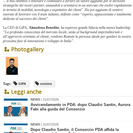
–.
Il mio obiettivo è innovare e continuare a fornire un valore aggiunto per le decisioni
strategiche dei nostri partner, aiutandoli a orientarsi in un mercato che evolve rapidamente
in termini di mobilità, tecnologia e aspettative dei clienti". Ha poi aggiunto di sentirsi
onorato di lavorare con il team italiano, definito come “esperto, appassionato e totalmente
dedicato al successo dei clienti”.
La CEO di GiPA,
Almudena Benedito
, ha espresso grande fiducia nella nuova leadership:
“La profonda conoscenza del mercato locale, unita al background imprenditoriale e
all’approccio orientato al cliente, rendono Romain la persona ideale per guidare la nostra
prossima fase di innovazione e sviluppo in Italia”.
Photogallery
Tags:
GIPA
nomine
Leggi anche
NEWS
| 31/07/2026
Avvicendamento in PDA: dopo Claudio Santin, Aurora
Fabi alla guida del Consorzio
NEWS
| 31/07/2026
​Dopo Claudio Santin, il Consorzio PDA affida la