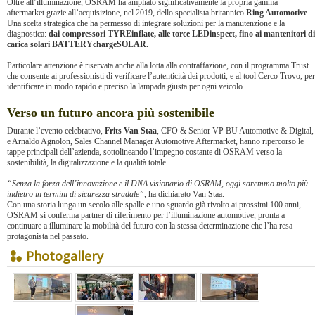
Oltre all’illuminazione, OSRAM ha ampliato significativamente la propria gamma
aftermarket grazie all’acquisizione, nel 2019, dello specialista britannico
Ring Automotive
.
Una scelta strategica che ha permesso di integrare soluzioni per la manutenzione e la
diagnostica:
dai compressori TYREinflate, alle torce LEDinspect, fino ai mantenitori di
carica solari BATTERYchargeSOLAR.
Particolare attenzione è riservata anche alla lotta alla contraffazione, con il programma Trust
che consente ai professionisti di verificare l’autenticità dei prodotti, e al tool Cerco Trovo, per
identificare in modo rapido e preciso la lampada giusta per ogni veicolo.
Verso un futuro ancora più sostenibile
Durante l’evento celebrativo,
Frits Van Staa
, CFO & Senior VP BU Automotive & Digital,
e Arnaldo Agnolon, Sales Channel Manager Automotive Aftermarket, hanno ripercorso le
tappe principali dell’azienda, sottolineando l’impegno costante di OSRAM verso la
sostenibilità, la digitalizzazione e la qualità totale.
“Senza la forza dell’innovazione e il DNA visionario di OSRAM, oggi saremmo molto più
indietro in termini di sicurezza stradale”,
ha dichiarato Van Staa.
Con una storia lunga un secolo alle spalle e uno sguardo già rivolto ai prossimi 100 anni,
OSRAM si conferma partner di riferimento per l’illuminazione automotive, pronta a
continuare a illuminare la mobilità del futuro con la stessa determinazione che l’ha resa
protagonista nel passato.
Photogallery