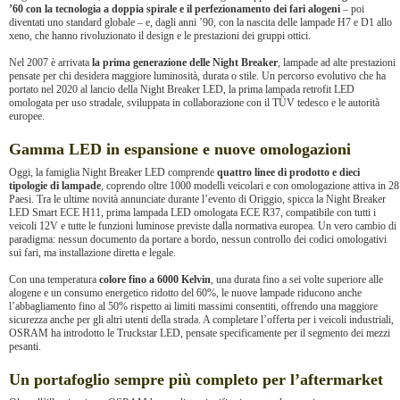
’60 con la tecnologia a doppia spirale e il perfezionamento dei fari alogeni
– poi
diventati uno standard globale – e, dagli anni ’90, con la nascita delle lampade H7 e D1 allo
xeno, che hanno rivoluzionato il design e le prestazioni dei gruppi ottici.
Nel 2007 è arrivata
la prima generazione delle Night Breaker
, lampade ad alte prestazioni
pensate per chi desidera maggiore luminosità, durata o stile. Un percorso evolutivo che ha
portato nel 2020 al lancio della Night Breaker LED, la prima lampada retrofit LED
omologata per uso stradale, sviluppata in collaborazione con il TÜV tedesco e le autorità
europee.
Gamma LED in espansione e nuove omologazioni
Oggi, la famiglia Night Breaker LED comprende
quattro linee di prodotto e dieci
tipologie di lampade
, coprendo oltre 1000 modelli veicolari e con omologazione attiva in 28
Paesi. Tra le ultime novità annunciate durante l’evento di Origgio, spicca la Night Breaker
LED Smart ECE H11, prima lampada LED omologata ECE R37, compatibile con tutti i
veicoli 12V e tutte le funzioni luminose previste dalla normativa europea. Un vero cambio di
paradigma: nessun documento da portare a bordo, nessun controllo dei codici omologativi
sui fari, ma installazione diretta e legale.
Con una temperatura
colore fino a 6000 Kelvin
, una durata fino a sei volte superiore alle
alogene e un consumo energetico ridotto del 60%, le nuove lampade riducono anche
l’abbagliamento fino al 50% rispetto ai limiti massimi consentiti, offrendo una maggiore
sicurezza anche per gli altri utenti della strada. A completare l’offerta per i veicoli industriali,
OSRAM ha introdotto le Truckstar LED, pensate specificamente per il segmento dei mezzi
pesanti.
Un portafoglio sempre più completo per l’aftermarket