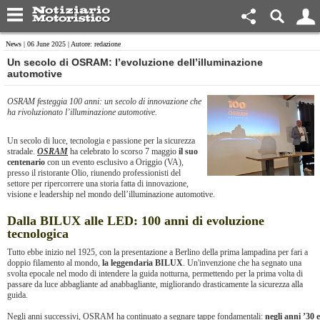
News
| 06 June 2025 | Autore: redazione
Un secolo di OSRAM: l’evoluzione dell’illuminazione
automotive
OSRAM festeggia 100 anni: un secolo di innovazione che
ha rivoluzionato l’illuminazione automotive.
Un secolo di luce, tecnologia e passione per la sicurezza
stradale.
OSRAM
ha celebrato lo scorso 7 maggio
il suo
centenario
con un evento esclusivo a Origgio (VA),
presso il ristorante Olio, riunendo professionisti del
settore per ripercorrere una storia fatta di innovazione,
visione e leadership nel mondo dell’illuminazione automotive.
Dalla BILUX alle LED: 100 anni di evoluzione
tecnologica
Tutto ebbe inizio nel 1925, con la presentazione a Berlino della prima lampadina per fari a
doppio filamento al mondo,
la leggendaria BILUX
. Un'invenzione che ha segnato una
svolta epocale nel modo di intendere la guida notturna, permettendo per la prima volta di
passare da luce abbagliante ad anabbagliante, migliorando drasticamente la sicurezza alla
guida.
Negli anni successivi, OSRAM ha continuato a segnare tappe fondamentali:
negli anni ’30 e