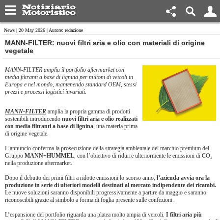
News
| 20 May 2026 | Autore: redazione
​MANN-FILTER: nuovi filtri aria e olio con materiali di origine
vegetale
MANN-FILTER amplia il portfolio aftermarket con
media filtranti a base di lignina per milioni di veicoli in
Europa e nel mondo, mantenendo standard OEM, stessi
prezzi e processi logistici invariati.
MANN-FILTER
amplia la propria gamma di prodotti
sostenibili introducendo
nuovi filtri aria e olio realizzati
con media filtranti a base di lignina
, una materia prima
di origine vegetale.
L’annuncio conferma la prosecuzione della strategia ambientale del marchio premium del
Gruppo
MANN+HUMMEL
, con l’obiettivo di ridurre ulteriormente le emissioni di CO₂
nella produzione aftermarket.
Dopo il debutto dei primi filtri a ridotte emissioni lo scorso anno,
l’azienda avvia ora la
produzione in serie di ulteriori modelli destinati al mercato indipendente dei ricambi.
Le nuove soluzioni saranno disponibili progressivamente a partire da maggio e saranno
riconoscibili grazie al simbolo a forma di foglia presente sulle confezioni.
L’espansione del portfolio riguarda una platea molto ampia di veicoli.
I filtri aria più