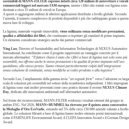
sostenibili di MANN-FILTER coprono infatti circa 120 milioni di autovetture e veicoli
commerciali leggeri nel mercato IAM europeo
, mentre i filtri olio trattati con lignina sono
destinati a circa 35 milioni di veicoli in Europa.
A questi si aggiungono milioni di ulteriori applicazioni distribuite a livello globale. Secondo
l’azienda, il numero complessivo di prodotti disponibili è più che raddoppiato grazie a questa
nuova fase di sviluppo.
La lignina, materiale vegetale rinnovabile,
viene utilizzata senza modificare prestazioni,
qualità o affidabilità dei filtri
, che continuano a rispettare gli standard di primo impianto.
Un elemento considerato strategico anche dai partner commerciali.
Ying Luo
, Director of Sustainability and Information Technologies di NEXUS Automotive
International, ha sottolineato come il progetto rappresenti un vantaggio concreto per il
mercato aftermarket:
“Il fattore chiave è stato che i filtri a base di lignina non solo sono più
sostenibili, ma offrono anche le stesse prestazioni e la qualità di primo impianto nell’uso
quotidiano, allo stesso prezzo. Siamo rimasti particolarmente colpiti dall’integrazione
senza soluzione di continuità, senza modifiche ai codici prodotto o alla logistica”.
Secondo Luo, l’ampliamento della gamma invia
“un segnale forte”
verso l’adozione su larga
scala di soluzioni più sostenibili nel settore della ricambistica indipendente. I filtri impregnati
di lignina sono stati inoltre presentati come caso pratico durante il recente
NEXUS Climate
Day
, dedicato alle innovazioni ambientali nell’aftermarket automotive.
Sul fronte dei riconoscimenti, MANN-FILTER evidenzia i risultati ottenuti dal gruppo in
ambito ESG. Nel 2026,
MANN+HUMMEL ha ricevuto per il quinto anno consecutivo
la Medaglia d’Oro EcoVadis
, entrando nel 5% delle circa 150.000 aziende valutate a livello
globale. Le soluzioni filtranti a base di lignina hanno inoltre ottenuto premi internazionali
come il PARTSLIFE Environmental Award, il CLEPA Innovation Award e il German Design
Award.