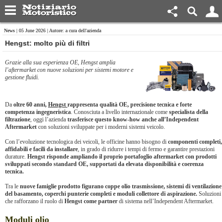
News
| 05 June 2026 | Autore: a cura dell'azienda
Hengst: molto più di filtri
Grazie alla sua esperienza OE, Hengst amplia
l’aftermarket con nuove soluzioni per sistemi motore e
gestione fluidi.
Da
oltre 60 anni,
Hengst
rappresenta qualità OE, precisione tecnica e forte
competenza ingegneristica
. Conosciuta a livello internazionale come
specialista della
filtrazione
, oggi l’azienda
trasferisce questo know-how anche all’Independent
Aftermarket
con soluzioni sviluppate per i moderni sistemi veicolo.
Con l’evoluzione tecnologica dei veicoli, le officine hanno bisogno di
componenti completi,
affidabili e facili da installare
, in grado di ridurre i tempi di fermo e garantire prestazioni
durature.
Hengst risponde ampliando il proprio portafoglio aftermarket con prodotti
sviluppati secondo standard OE, supportati da elevata disponibilità e coerenza
tecnica.
Tra le
nuove famiglie prodotto figurano coppe olio trasmissione, sistemi di ventilazione
del basamento, coperchi punterie completi e moduli collettore di aspirazione.
Soluzioni
che rafforzano il ruolo di
Hengst come partner
di sistema nell’Independent Aftermarket.
Moduli olio