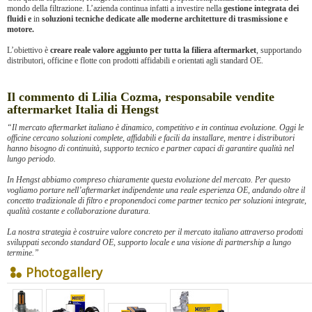
mondo della filtrazione. L’azienda continua infatti a investire nella
gestione integrata dei
fluidi e
in
soluzioni tecniche dedicate alle moderne architetture di trasmissione e
motore.
L’obiettivo è
creare reale valore aggiunto per tutta la filiera aftermarket
, supportando
distributori, officine e flotte con prodotti affidabili e orientati agli standard OE.
Il commento di Lilia Cozma, responsabile vendite
aftermarket Italia di Hengst
“Il mercato aftermarket italiano è dinamico, competitivo e in continua evoluzione. Oggi le
officine cercano soluzioni complete, affidabili e facili da installare, mentre i distributori
hanno bisogno di continuità, supporto tecnico e partner capaci di garantire qualità nel
lungo periodo.
In Hengst abbiamo compreso chiaramente questa evoluzione del mercato. Per questo
vogliamo portare nell’aftermarket indipendente una reale esperienza OE, andando oltre il
concetto tradizionale di filtro e proponendoci come partner tecnico per soluzioni integrate,
qualità costante e collaborazione duratura.
La nostra strategia è costruire valore concreto per il mercato italiano attraverso prodotti
sviluppati secondo standard OE, supporto locale e una visione di partnership a lungo
termine.”
Photogallery