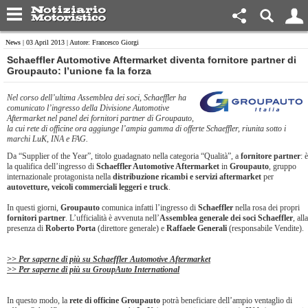
News
| 03 April 2013 | Autore: Francesco Giorgi
Schaeffler Automotive Aftermarket diventa fornitore partner di
Groupauto: l’unione fa la forza
Nel corso dell’ultima Assemblea dei soci, Schaeffler ha
comunicato l’ingresso della Divisione Automotive
Aftermarket nel panel dei fornitori partner di Groupauto,
la cui rete di officine ora aggiunge l’ampia gamma di offerte Schaeffler, riunita sotto i
marchi LuK, INA e FAG
.
Da “Supplier of the Year”, titolo guadagnato nella categoria “Qualità”, a
fornitore partner
: è
la qualifica dell’ingresso di
Schaeffler Automotive Aftermarket
in
Groupauto
, gruppo
internazionale protagonista nella
distribuzione ricambi e servizi aftermarket
per
autovetture, veicoli commerciali leggeri e truck
.
In questi giorni,
Groupauto
comunica infatti l’ingresso di
Schaeffler
nella rosa dei propri
fornitori partner
. L’ufficialità è avvenuta nell’
Assemblea generale dei soci Schaeffler
, alla
presenza di
Roberto Porta
(direttore generale) e
Raffaele Generali
(responsabile Vendite).
>> Per saperne di più su Schaeffler Automotive Aftermarket
>> Per saperne di più su GroupAuto International
In questo modo, la
rete di officine Groupauto
potrà beneficiare dell’ampio ventaglio di