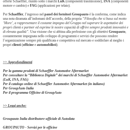
offerte Schaeffler, riunito sotto i marchi
LuK
(componenti trasmissione),
INA
(componenti
motore e cambio) e
FAG
(applicazioni per telaio).
Per
Schaeffler
, l’ingresso nel
panel dei fornitori Groupauto
è la conferma, come indica
una nota diramata all’indomani dell’accordo, della propria
“Filosofia che si basa sul motto
‘More’, a rappresentare il costante impegno del Gruppo nel superare le aspettative dei
propri clienti e partner ed esprime le nostre capacità di offrire sempre prodotti innovativi e
di elevata qualità”.
Una visione che si abbina alla perfezione con gli obiettivi
Groupauto
,
costantemente impegnata nello sviluppo di programmi e servizi che possono rendere
l’organizzazione sempre più qualificata e competitiva sul mercato e soddisfare al meglio i
propri
clienti
(
officine
e
automobilisti
).
>> Approfondimenti
Per la gamma prodotti di Schaeffler Automotive Aftermarket
Per consultare la “Biblioteca Digitale” dei marchi di Schaeffler Automotive Aftermarket
(LuK, INA, FAG)
Per il catalogo online di Schaeffler Automotive Aftermarket (in italiano)
Per GroupAuto Italia
Per il programma Officine di GroupAuto
>> Leggi anche:
Groupauto Italia distributore ufficiale di Autodata
GROUPAUTO - Servizi per le officine