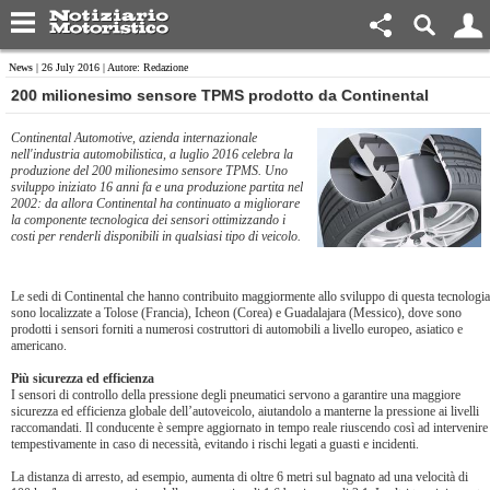
News
| 26 July 2016 | Autore: Redazione
200 milionesimo sensore TPMS prodotto da Continental
Continental Automotive, azienda internazionale
nell'industria automobilistica, a luglio 2016 celebra la
produzione del 200 milionesimo sensore TPMS. Uno
sviluppo iniziato 16 anni fa e una produzione partita nel
2002: da allora Continental ha continuato a migliorare
la componente tecnologica dei sensori ottimizzando i
costi per renderli disponibili in qualsiasi tipo di veicolo.
Le sedi di Continental che hanno contribuito maggiormente allo sviluppo di questa tecnologia
sono localizzate a Tolose (Francia), Icheon (Corea) e Guadalajara (Messico), dove sono
prodotti i sensori forniti a numerosi costruttori di automobili a livello europeo, asiatico e
americano.
Più sicurezza ed efficienza
I sensori di controllo della pressione degli pneumatici servono a garantire una maggiore
sicurezza ed efficienza globale dell’autoveicolo, aiutandolo a manterne la pressione ai livelli
raccomandati. Il conducente è sempre aggiornato in tempo reale riuscendo così ad intervenire
tempestivamente in caso di necessità, evitando i rischi legati a guasti e incidenti.
La distanza di arresto, ad esempio, aumenta di oltre 6 metri sul bagnato ad una velocità di