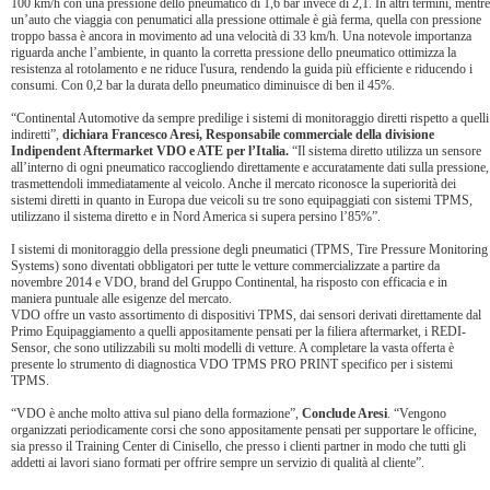
100 km/h con una pressione dello pneumatico di 1,6 bar invece di 2,1. In altri termini, mentre
un’auto che viaggia con penumatici alla pressione ottimale è già ferma, quella con pressione
troppo bassa è ancora in movimento ad una velocità di 33 km/h. Una notevole importanza
riguarda anche l’ambiente, in quanto la corretta pressione dello pneumatico ottimizza la
resistenza al rotolamento e ne riduce l'usura, rendendo la guida più efficiente e riducendo i
consumi. Con 0,2 bar la durata dello pneumatico diminuisce di ben il 45%.
“Continental Automotive da sempre predilige i sistemi di monitoraggio diretti rispetto a quelli
indiretti”,
dichiara Francesco Aresi, Responsabile commerciale della divisione
Indipendent Aftermarket VDO e ATE per l’Italia.
“Il sistema diretto utilizza un sensore
all’interno di ogni pneumatico raccogliendo direttamente e accuratamente dati sulla pressione,
trasmettendoli immediatamente al veicolo. Anche il mercato riconosce la superiorità dei
sistemi diretti in quanto in Europa due veicoli su tre sono equipaggiati con sistemi TPMS,
utilizzano il sistema diretto e in Nord America si supera persino l’85%”.
I sistemi di monitoraggio della pressione degli pneumatici (TPMS, Tire Pressure Monitoring
Systems) sono diventati obbligatori per tutte le vetture commercializzate a partire da
novembre 2014 e VDO, brand del Gruppo Continental, ha risposto con efficacia e in
maniera puntuale alle esigenze del mercato.
VDO offre un vasto assortimento di dispositivi TPMS, dai sensori derivati direttamente dal
Primo Equipaggiamento a quelli appositamente pensati per la filiera aftermarket, i REDI-
Sensor, che sono utilizzabili su molti modelli di vetture. A completare la vasta offerta è
presente lo strumento di diagnostica VDO TPMS PRO PRINT specifico per i sistemi
TPMS.
“VDO è anche molto attiva sul piano della formazione”,
Conclude Aresi
. “Vengono
organizzati periodicamente corsi che sono appositamente pensati per supportare le officine,
sia presso il Training Center di Cinisello, che presso i clienti partner in modo che tutti gli
addetti ai lavori siano formati per offrire sempre un servizio di qualità al cliente”.