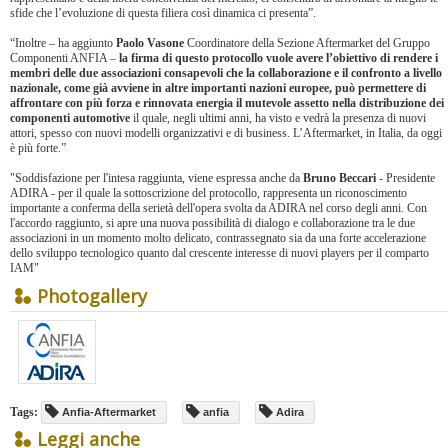
sfide che l’evoluzione di questa filiera così dinamica ci presenta”.
“Inoltre – ha aggiunto
Paolo Vasone
Coordinatore della Sezione Aftermarket del Gruppo
Componenti ANFIA –
la firma di questo protocollo vuole avere l’obiettivo di rendere i
membri delle due associazioni consapevoli che la collaborazione e il confronto a livello
nazionale, come già avviene in altre importanti nazioni europee, può permettere di
affrontare con più forza e rinnovata energia il mutevole assetto nella distribuzione dei
componenti automotive
il quale, negli ultimi anni, ha visto e vedrà la presenza di nuovi
attori, spesso con nuovi modelli organizzativi e di business. L’Aftermarket, in Italia, da oggi
è più forte.”
"Soddisfazione per l'intesa raggiunta, viene espressa anche da
Bruno Beccari
- Presidente
ADIRA - per il quale la sottoscrizione del protocollo, rappresenta un riconoscimento
importante a conferma della serietà dell'opera svolta da ADIRA nel corso degli anni. Con
l'accordo raggiunto, si apre una nuova possibilità di dialogo e collaborazione tra le due
associazioni in un momento molto delicato, contrassegnato sia da una forte accelerazione
dello sviluppo tecnologico quanto dal crescente interesse di nuovi players per il comparto
IAM"
Photogallery
Tags:
Anfia-Aftermarket
anfia
Adira
Leggi anche