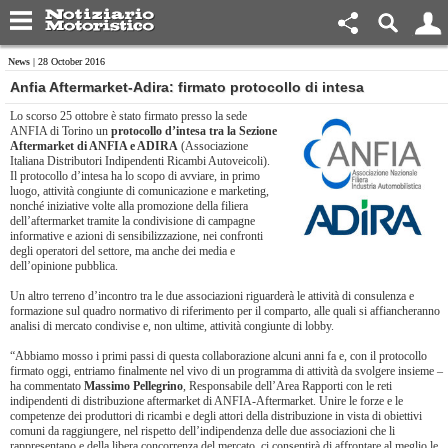
News
| 28 October 2016
Anfia Aftermarket-Adira: firmato protocollo di intesa
Lo scorso 25 ottobre è stato firmato presso la sede
ANFIA di Torino un
protocollo d’intesa tra la Sezione
Aftermarket di ANFIA e ADIRA
(Associazione
Italiana Distributori Indipendenti Ricambi Autoveicoli).
Il protocollo d’intesa ha lo scopo di avviare, in primo
luogo, attività congiunte di comunicazione e marketing,
nonché iniziative volte alla promozione della filiera
dell’aftermarket tramite la condivisione di campagne
informative e azioni di sensibilizzazione, nei confronti
degli operatori del settore, ma anche dei media e
dell’opinione pubblica.
Un altro terreno d’incontro tra le due associazioni riguarderà le attività di consulenza e
formazione sul quadro normativo di riferimento per il comparto, alle quali si affiancheranno
analisi di mercato condivise e, non ultime, attività congiunte di lobby.
“Abbiamo mosso i primi passi di questa collaborazione alcuni anni fa e, con il protocollo
firmato oggi, entriamo finalmente nel vivo di un programma di attività da svolgere insieme –
ha commentato
Massimo Pellegrino
, Responsabile dell’Area Rapporti con le reti
indipendenti di distribuzione aftermarket di ANFIA-Aftermarket. Unire le forze e le
competenze dei produttori di ricambi e degli attori della distribuzione in vista di obiettivi
comuni da raggiungere, nel rispetto dell’indipendenza delle due associazioni che li
rappresentano e della libera concorrenza del mercato, ci consentirà di affrontare al meglio le