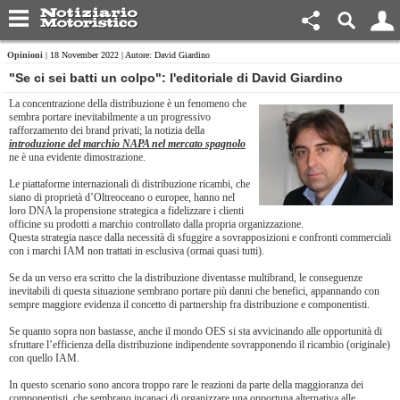
Opinioni
| 18 November 2022 | Autore: David Giardino
"Se ci sei batti un colpo": l'editoriale di David Giardino
La concentrazione della distribuzione è un fenomeno che
sembra portare inevitabilmente a un progressivo
rafforzamento dei brand privati; la notizia della
introduzione del marchio NAPA nel mercato spagnolo
ne è una evidente dimostrazione.
Le piattaforme internazionali di distribuzione ricambi, che
siano di proprietà d’Oltreoceano o europee, hanno nel
loro DNA la propensione strategica a fidelizzare i clienti
officine su prodotti a marchio controllato dalla propria organizzazione.
Questa strategia nasce dalla necessità di sfuggire a sovrapposizioni e confronti commerciali
con i marchi IAM non trattati in esclusiva (ormai quasi tutti).
Se da un verso era scritto che la distribuzione diventasse multibrand, le conseguenze
inevitabili di questa situazione sembrano portare più danni che benefici, appannando con
sempre maggiore evidenza il concetto di partnership fra distribuzione e componentisti.
Se quanto sopra non bastasse, anche il mondo OES si sta avvicinando alle opportunità di
sfruttare l’efficienza della distribuzione indipendente sovrapponendo il ricambio (originale)
con quello IAM.
In questo scenario sono ancora troppo rare le reazioni da parte della maggioranza dei
componentisti, che sembrano incapaci di organizzare una opportuna alternativa alle