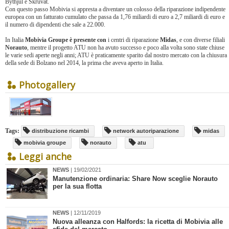
Bythjul e Skruvat.
Con questo passo Mobivia si appresta a diventare un colosso della riparazione indipendente
europea con un fatturato cumulato che passa da 1,76 miliardi di euro a 2,7 miliardi di euro e
il numero di dipendenti che sale a 22.000.
In Italia
Mobivia Groupe è presente con
i centri di riparazione
Midas
, e con diverse filiali
Norauto
, mentre il progetto ATU non ha avuto successo e poco alla volta sono state chiuse
le varie sedi aperte negli anni; ATU è praticamente sparito dal nostro mercato con la chiusura
della sede di Bolzano nel 2014, la prima che aveva aperto in Italia.
Photogallery
Tags:
distribuzione ricambi
network autoriparazione
midas
mobivia groupe
norauto
atu
Leggi anche
NEWS
| 19/02/2021
​Manutenzione ordinaria: Share Now sceglie Norauto
per la sua flotta
NEWS
| 12/11/2019
Nuova alleanza con Halfords: la ricetta di Mobivia alle