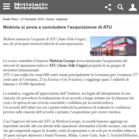
Trade News
| 19 December 2016 | Autore: redazione
Mobivia si avvia a concludere l’acquisizione di ATU
Mobivia annuncia l'acquisto di ATU (Auto-Teile-Unger),
uno dei principali network tedeschi di autoriparazione.
Lo scorso settembre il francese
Mobivia Groupe
aveva annunciato l'acquisizione del
network di riparazione tedesco
ATU (Auto-Teile-Unger)
proprietà di un gruppo di
investitori internazionale.
ATU è una realtà che conta 608 centri situati principalmente in Germania (per l’esattezza 577
centri auto in Germania, 25 in Austria e 6 in Svizzera), e raggiunge quasi 1 miliardo di
fatturato e 10.000 dipendenti.
La trattativa, soggetta all’approvazione dell’Antitrust, era legata all’adempimento di una
clausola che prevedesse la realizzazione di un accordo a lungo termine per la riduzione dei
costi e la ripresa di una crescita sostenibile e redditizia per la società tedesca.
Un accordo dell’ultim’ora con i partner tedeschi ha permesso di realizzare le condizione
previste nelle clausole dell’accordo e pertanto l’acquisizione può essere conclusa.
Con l’ingresso del network ATU in Mobivia Groupe, la società francese aggiunge un
importante tassello alla sua attività nella riparazione aftermarket a livello europeo, una realtà
che già comprende negozi di ricambi, centri di riparazione e siti web per la vendita online in
16 paesi europei attraverso i brand Norauto, Midas, Carter-Cash, Auto 5, SynchroDiffusion,