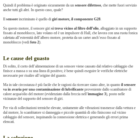
Quindi il problema è originato sicuramente da un
sensore difettoso
, che mette fuori servizio
anche tutti gli altri. In questo caso, quale?
Il
sensore
incriminato è quello di
giri motore, il componente G28
.
Su questo motore, il sensore giri
si trova vicino al filtro dell’olio
, alloggiato in un supporto
fissato al monoblocco, lato volano ed è un impulsore di Hall, che lavora con una ruota fonica
calettata all’estremità dell’albero motore, protetta da un carter anch’esso fissato al
monoblocco (vedi
foto 2
).
Le cause del guasto
Di solito, il corto dell’alimentazione di un sensore viene causato dal relativo cablaggio che
finisce a massa o su una linea di positivo; è bene quindi eseguire le verifiche elettriche
necessarie per risalire all’origine del guasto.
Ma in tale circostanza è più facile che le ragioni da ricercare siano altre, in quanto
il sensore
va in avaria per una contaminazione di lubrificante
proveniente dallo scambiatore di
calore acqua/olio del motore (evidenziato dalla freccia nell’
immagine 3
), posto nelle
vicinanze del supporto del sensore di giri.
Per via di sollecitazioni termiche elevate, unitamente alle vibrazioni trasmesse dalla vettura e
dal motore, lo scambiatore si danneggia e piccole quantità di olio finiscono sul vicino
cablaggio del sensore, inquinando la connessione elettrica e generando gli errori prima
elencati.
La soluzione