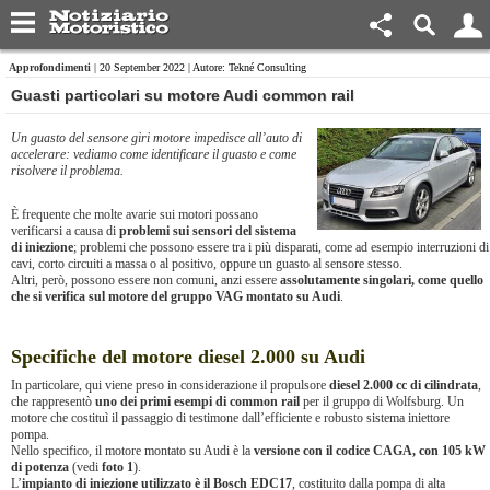
Approfondimenti
| 20 September 2022 | Autore: Tekné Consulting
Guasti particolari su motore Audi common rail
Un guasto del sensore giri motore impedisce all’auto di
accelerare: vediamo come identificare il guasto e come
risolvere il problema.
È frequente che molte avarie sui motori possano
verificarsi a causa di
problemi sui sensori del sistema
di iniezione
; problemi che possono essere tra i più disparati, come ad esempio interruzioni di
cavi, corto circuiti a massa o al positivo, oppure un guasto al sensore stesso.
Altri, però, possono essere non comuni, anzi essere
assolutamente singolari, come quello
che si verifica sul motore del gruppo VAG montato su Audi
.
Specifiche del motore diesel 2.000 su Audi
In particolare, qui viene preso in considerazione il propulsore
diesel 2.000 cc di cilindrata
,
che rappresentò
uno dei primi esempi di common rail
per il gruppo di Wolfsburg. Un
motore che costituì il passaggio di testimone dall’efficiente e robusto sistema iniettore
pompa.
Nello specifico, il motore montato su Audi è la
versione con il codice CAGA, con 105 kW
di potenza
(vedi
foto 1
).
L’
impianto di iniezione utilizzato è il Bosch EDC17
, costituito dalla pompa di alta