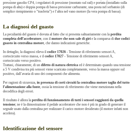
pressione gasolio CP4, i regolatori di pressione (montato sul rail) e portata (installato sulla
pompa di alta) e doppia pompa di bassa pressione carburante, una posta nel serbatoio (di
semplice riempimento o “trasferta”) e l’altra nel vano motore (la vera pompa di bassa).
La diagnosi del guasto
La peculiarità del guasto è dovuta al fatto che si presenta saltuariamente con la
perdita
completa dell’acceleratore
, con il
motore che non sale di giri
e la comparsa di
due codici
guasto in centralina motore
, che danno indicazioni generiche.
In dettaglio, la diagnosi rileva il
codice 17026
- Tensione di riferimento sensori A,
cortocircuito verso massa, e il
codice 17027
- Tensione di riferimento sensori A,
cortocircuito verso positivo.
Trattasi, chiaramente, di un
difetto di natura elettrica
ed è determinato quando una tensione
a 5 V condivisa tra più sensori viene scaricata completamente, verso la massa oppure sul
positivo, dall’avaria di uno dei componenti che alimenta.
Per ragioni di sicurezza,
in presenza di corti circuiti la centralina motore taglia del tutto
l’alimentazione
alla fonte
, ossia la tensione di riferimento che viene menzionata nella
decodifica degli errori.
Il risultato è allora la
perdita di funzionamento di tutti i sensori raggiunti da quella
tensione
; ne è la dimostrazione il pedale acceleratore che non è più in grado di generare il
segnale usato dalla centralina per realizzare il carico motore desiderato (il motore infatti non
accelera).
Identificazione del sensore