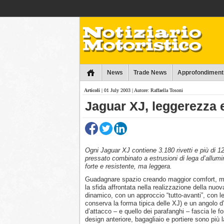
Collins
News
Trade News
Approfondiment
Articoli
| 01 July 2003 | Autore: Raffaella Tosoni
Jaguar XJ, leggerezza 
Ogni Jaguar XJ contiene 3.180 rivetti e più di 12
pressato combinato a estrusioni di lega d’allumin
forte e resistente, ma leggera.
Guadagnare spazio creando maggior comfort, ma
la sfida affrontata nella realizzazione della nu
dinamico, con un approccio “tutto-avanti”, con le
conserva la forma tipica delle XJ) e un angolo d
d’attacco – e quello dei parafanghi – fascia le fo
design anteriore, bagagliaio e portiere sono più l