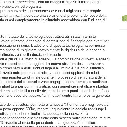
ispetto alle precedenti, con un maggiore spazio interno per gli
 proporzioni ed eleganza.
 questo nuovo design mantenesse e anzi migliorasse le proprie
Casa britannica ha cercato una soluzione al problema del peso della
eria quasi completamente in alluminio assemblata con l’utilizzo di
ato mutuato dalla tecnologia costruttiva utilizzata in ambito
ver utilizzato la tecnica di costruzione di fissaggio con rivetti per
roduzione in serie. L’adozione di questa tecnologia ha permesso
o, ma anche di migliorare notevolmente la rigidezza della scocca a
raffinatezza e della durata del veicolo.
ti e più di 120 metri di adesivi. La combinazione di rivetti e adesivi
te e resistente ma leggera. La nuova struttura della carrozzeria
 combinato a estrusioni di lega d’alluminio e fusioni d’alluminio.
ti rivetti auto-perforanti e adesivi epossidici applicati da robot
r una resistenza ottimale durante il processo di verniciatura della
ano motore e dello sportello vano bagagli sono assemblate mediante
ribaditura per punti. In pratica, ogni superficie metallica è ribadita
 dimensioni simili a quelle delle saldature a punti. I bordi del cofano
 con uno speciale adesivo “anti-flutter” contro la rumorosità generata
ve della struttura permette alla nuova XJ di rientrare negli obiettivi
ria pesa appena 220kg, mentre l’equivalente in acciaio raggiunge i
vettura precedente. Inoltre, la scocca della nuova XJ è
 cioè la tendenza alla flessione della scocca sotto pressione, misura
% rispetto al modello precedente. La rigidezza è un fattore