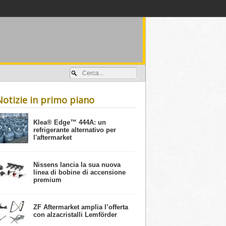
Accedi / registrati
Notizie in primo piano
​Klea® Edge™ 444A: un
refrigerante alternativo per
l'aftermarket
Nissens lancia la sua nuova
linea di bobine di accensione
premium
ZF Aftermarket amplia l’offerta
con alzacristalli Lemförder