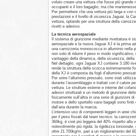
voluto creare una vettura che fosse più grande r
occupanti e il loro bagaglio, ma che mantenesse
Per permettere che una vettura più larga e con
prestazioni e il livello di sicurezza Jaguar, la 
vettura, optando per una struttura della carrozz
rivetti e adesivo.
La tecnica aerospaziale
Il sistema di giunzione mediante rivettatura è st
aerospaziale e la nuova Jaguar XJ è la prima ad a
una carrozzeria monoscocca in alluminio nella p
non solo di ridurre il peso in modo significativ
vantaggio della dinamica, della sicurezza, della 
Nel dettaglio, ogni Jaguar XJ contiene 3.180 rivet
rende la struttura della scocca estremamente for
della XJ è composta da fogli d’alluminio pressato
Per unire l’alluminio pressato, sono stati utilizza
durante l’assemblaggio e trattati con il calore pe
vettura. Le strutture esterne e interne del cof
adesivi strutturali e un metodo di giunzione detto 
fisicamente sull’altra in una serie di giunzioni di
motore e dello sportello vano bagagli sono finiti
dall’aria durante la marcia.
L’intensivo uso di componenti leggeri in aree chia
per il peso fissati dal team tecnico: la carrozze
360kg, è cioè più leggera del 40% rispetto alla 
notevolmente più rigida: la rigidezza torsionale,
oltre 21.700kg/m, pari a un miglioramento del 60