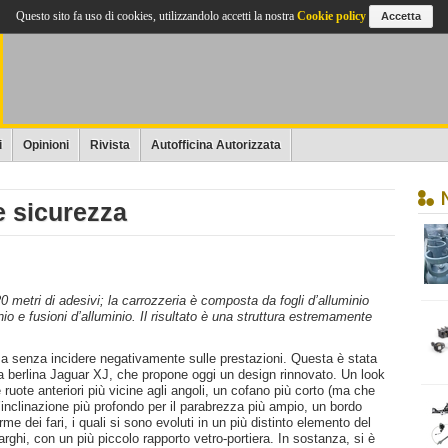
Questo sito fa uso di cookies, utilizzandolo accetti la nostra
Cookie policy
Accetta
i
Opinioni
Rivista
Autofficina Autorizzata
e sicurezza
0 metri di adesivi; la carrozzeria è composta da fogli d’alluminio
io e fusioni d’alluminio. Il risultato è una struttura estremamente
 senza incidere negativamente sulle prestazioni. Questa è stata
ova berlina Jaguar XJ, che propone oggi un design rinnovato. Un look
 ruote anteriori più vicine agli angoli, un cofano più corto (ma che
’inclinazione più profondo per il parabrezza più ampio, un bordo
rme dei fari, i quali si sono evoluti in un più distinto elemento del
arghi, con un più piccolo rapporto vetro-portiera. In sostanza, si è