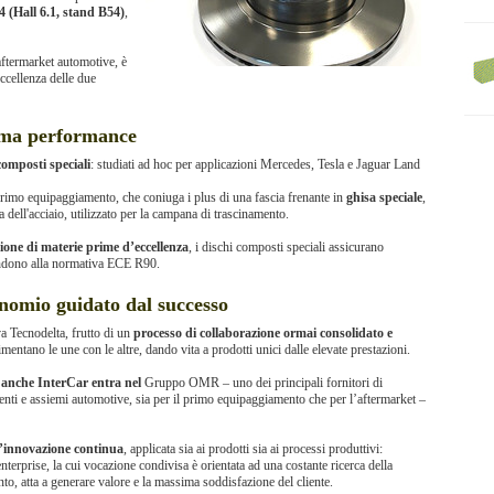
(Hall 6.1, stand B54)
,
'aftermarket automotive, è
eccellenza delle due
sima performance
composti speciali
: studiati ad hoc per applicazioni Mercedes, Tesla e Jaguar Land
l primo equipaggiamento, che coniuga i plus di una fascia frenante in
ghisa speciale
,
a dell'acciaio, utilizzato per la campana di trascinamento.
zione di materie prime d’eccellenza
, i dischi composti speciali assicurano
spondono alla normativa ECE R90.
nomio guidato dal successo
va Tecnodelta, frutto di un
processo di collaborazione ormai consolidato e
imentano le une con le altre, dando vita a prodotti unici dalle elevate prestazioni.
o anche InterCar entra nel
Gruppo OMR – uno dei principali fornitori di
enti e assiemi automotive, sia per il primo equipaggiamento che per l’aftermarket –
l’innovazione continua
, applicata sia ai prodotti sia ai processi produttivi:
terprise, la cui vocazione condivisa è orientata ad una costante ricerca della
to, atta a generare valore e la massima soddisfazione del cliente.