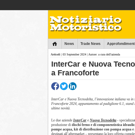
Collins
News
Trade News
Approfondiment
Articoli
| 03 September 2024 | Autore: a cura dell'azienda
​InterCar e Nuova Tecnod
a Francoforte
InterCar e Nuova Tecnodelta, l’innovazione italiana va i
Francoforte 2024, appuntamento al padiglione 6.1, stand 
ultime novità.
Le due aziende
InterCar
e
Nuova Tecnodelta
- specializza
produzione di
dischi freno e di componentistica idraulica
pompe acqua, kit di distribuzione con pompa acqua e g
destinati all’aftermarket – presentano la loro offerta comple