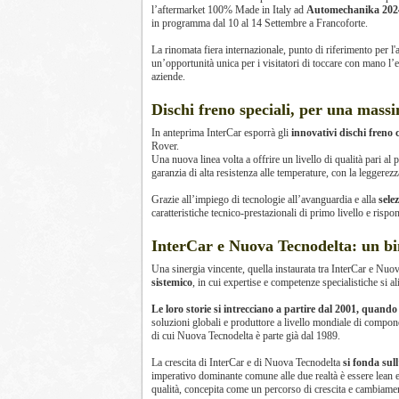
l’aftermarket 100% Made in Italy ad
Automechanika 2024 
in programma dal 10 al 14 Settembre a Francoforte.
La rinomata fiera internazionale, punto di riferimento per l
un’opportunità unica per i visitatori di toccare con mano l’
aziende.
Dischi freno speciali, per una mas
In anteprima InterCar esporrà gli
innovativi dischi freno 
Rover.
Una nuova linea volta a offrire un livello di qualità pari a
garanzia di alta resistenza alle temperature, con la leggerezz
Grazie all’impiego di tecnologie all’avanguardia e alla
sele
caratteristiche tecnico-prestazionali di primo livello e ri
InterCar e Nuova Tecnodelta: un bi
Una sinergia vincente, quella instaurata tra InterCar e Nuo
sistemico
, in cui expertise e competenze specialistiche si al
Le loro storie si intrecciano a partire dal 2001, quand
soluzioni globali e produttore a livello mondiale di compon
di cui Nuova Tecnodelta è parte già dal 1989.
La crescita di InterCar e di Nuova Tecnodelta
si fonda sul
imperativo dominante comune alle due realtà è essere lean en
qualità, concepita come un percorso di crescita e cambiamen