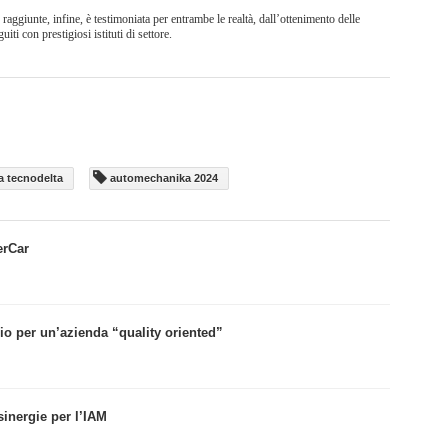
raggiunte, infine, è testimoniata per entrambe le realtà, dall’ottenimento delle
uiti con prestigiosi istituti di settore.
 tecnodelta
automechanika 2024
erCar
zio per un’azienda “quality oriented”
sinergie per l’IAM