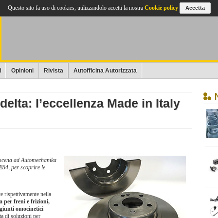
Questo sito fa uso di cookies, utilizzandolo accetti la nostra
Cookie policy
Accetta
i
Opinioni
Rivista
Autofficina Autorizzata
elta: l’eccellenza Made in Italy
n scena ad Automechanika
B54, per scoprire le
te rispettivamente nella
 per freni e frizioni,
iunti omocinetici
ta di soluzioni per