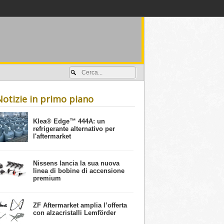
Accedi / registrati
Notizie in primo piano
​Klea® Edge™ 444A: un
refrigerante alternativo per
l'aftermarket
Nissens lancia la sua nuova
linea di bobine di accensione
premium
ZF Aftermarket amplia l’offerta
con alzacristalli Lemförder