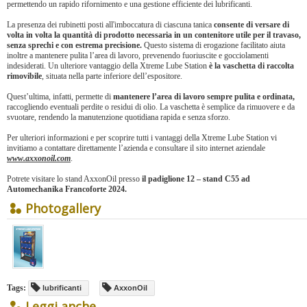
permettendo un rapido rifornimento e una gestione efficiente dei lubrificanti.
La presenza dei rubinetti posti all'imboccatura di ciascuna tanica
consente di versare di
volta in volta la quantità di prodotto necessaria in un contenitore utile per il travaso,
senza sprechi e con estrema precisione.
Questo sistema di erogazione facilitato aiuta
inoltre a mantenere pulita l’area di lavoro, prevenendo fuoriuscite e gocciolamenti
indesiderati. Un ulteriore vantaggio della Xtreme Lube Station
è la vaschetta di raccolta
rimovibile
, situata nella parte inferiore dell’espositore.
Quest’ultima, infatti, permette di
mantenere l’area di lavoro sempre pulita e ordinata,
raccogliendo eventuali perdite o residui di olio. La vaschetta è semplice da rimuovere e da
svuotare, rendendo la manutenzione quotidiana rapida e senza sforzo.
Per ulteriori informazioni e per scoprire tutti i vantaggi della Xtreme Lube Station vi
invitiamo a contattare direttamente l’azienda e consultare il sito internet aziendale
www.axxonoil.com
.
Potrete visitare lo stand AxxonOil presso
il padiglione 12 – stand C55 ad
Automechanika Francoforte 2024.
Photogallery
Tags:
lubrificanti
AxxonOil
Leggi anche