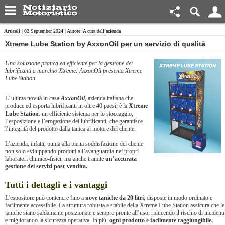
Articoli
| 02 September 2024 | Autore: A cura dell’azienda
Xtreme Lube Station by AxxonOil per un servizio di qualità
Una soluzione pratica ed efficiente per la gestione dei
lubrificanti a marchio Xtreme: AxxonOil presenta Xtreme
Lube Station.
L’ ultima novità in casa
AxxonOil
, azienda italiana che
produce ed esporta lubrificanti in oltre 40 paesi, è la
Xtreme
Lube Station
: un efficiente sistema per lo stoccaggio,
l’esposizione e l’erogazione dei lubrificanti, che garantisce
l’integrità del prodotto dalla tanica al motore del cliente.
L’azienda, infatti, punta alla piena soddisfazione del cliente
non solo sviluppando prodotti all’avanguardia nei propri
laboratori chimico-fisici, ma anche tramite
un’accurata
gestione dei servizi post-vendita.
Tutti i dettagli e i vantaggi
L’espositore può contenere fino a
nove taniche da 20 litri,
disposte in modo ordinato e
facilmente accessibile. La struttura robusta e stabile della Xtreme Lube Station assicura che le
taniche siano saldamente posizionate e sempre pronte all’uso, riducendo il rischio di incidenti
e migliorando la sicurezza operativa. In più,
ogni prodotto è facilmente raggiungibile,