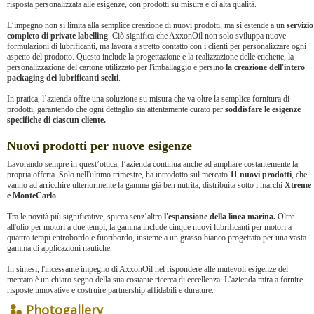
risposta personalizzata alle esigenze, con prodotti su misura e di alta qualità.
L’impegno non si limita alla semplice creazione di nuovi prodotti, ma si estende a un
servizio
completo di private labelling
. Ciò significa che AxxonOil non solo sviluppa nuove
formulazioni di lubrificanti, ma lavora a stretto contatto con i clienti per personalizzare ogni
aspetto del prodotto. Questo include la progettazione e la realizzazione delle etichette, la
personalizzazione del cartone utilizzato per l'imballaggio e persino
la creazione dell'intero
packaging dei lubrificanti scelti
.
In pratica, l’azienda offre una soluzione su misura che va oltre la semplice fornitura di
prodotti, garantendo che ogni dettaglio sia attentamente curato per
soddisfare le esigenze
specifiche di ciascun cliente.
Nuovi prodotti per nuove esigenze
Lavorando sempre in quest’ottica, l’azienda continua anche ad ampliare costantemente la
propria offerta. Solo nell'ultimo trimestre, ha introdotto sul mercato
11 nuovi prodotti
, che
vanno ad arricchire ulteriormente la gamma già ben nutrita, distribuita sotto i marchi
Xtreme
e MonteCarlo
.
Tra le novità più significative, spicca senz’altro
l'espansione della linea marina.
Oltre
all'olio per motori a due tempi, la gamma include cinque nuovi lubrificanti per motori a
quattro tempi entrobordo e fuoribordo, insieme a un grasso bianco progettato per una vasta
gamma di applicazioni nautiche.
In sintesi, l'incessante impegno di AxxonOil nel rispondere alle mutevoli esigenze del
mercato è un chiaro segno della sua costante ricerca di eccellenza. L’azienda mira a fornire
risposte innovative e costruire partnership affidabili e durature.
Photogallery