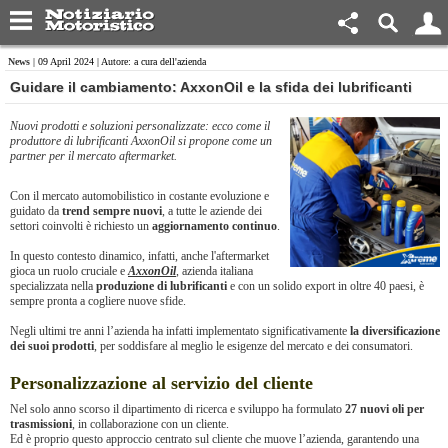
News
| 09 April 2024 | Autore: a cura dell'azienda
​Guidare il cambiamento: AxxonOil e la sfida dei lubrificanti
Nuovi prodotti e soluzioni personalizzate: ecco come il
produttore di lubrificanti AxxonOil si propone come un
partner per il mercato aftermarket.
Con il mercato automobilistico in costante evoluzione e
guidato da
trend sempre nuovi
, a tutte le aziende dei
settori coinvolti è richiesto un
aggiornamento continuo
.
In questo contesto dinamico, infatti, anche l'aftermarket
gioca un ruolo cruciale e
AxxonOil
, azienda italiana
specializzata nella
produzione di lubrificanti
e con un solido export in oltre 40 paesi, è
sempre pronta a cogliere nuove sfide.
Negli ultimi tre anni l’azienda ha infatti implementato significativamente
la diversificazione
dei suoi prodotti
, per soddisfare al meglio le esigenze del mercato e dei consumatori.
Personalizzazione al servizio del cliente
Nel solo anno scorso il dipartimento di ricerca e sviluppo ha formulato
27 nuovi oli per
trasmissioni
, in collaborazione con un cliente.
Ed è proprio questo approccio centrato sul cliente che muove l’azienda, garantendo una