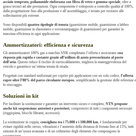
acciaio temprato, poliammide rinforzata con fibra di vetro e gomma speciale
, oltre a
grassi tecnici ad alte prestazioni. Ogni componente è sottoposto a controllo qualità al 100%,
dalla progettazione fino alla produzione e all’assemblaggio, e testato per resistere alle
sollecitazioni più estreme.
Sono disponibili
quattro tipologie di tenuta
(guarnizione mobile, guarnizione a labbro
mobile, guarnizione in elastomero e sovrastampaggio di guarnizione) per garantire la
massima efficienza in ogni applicazione.
Ammortizzatori: efficienza e sicurezza
Gli ammortizzatori 100% gas a marchio SNR completano l’offerta e assicurano u
na
risposta più rapida e costante grazie all’utilizzo di azoto pressurizzato al posto
dell’aria.
Questo riduce il rischio di surriscaldamento, migliora la maneggevolezza del
veicolo e garantisce un’ottima tenuta di strada.
Progettati con standard uniformati per coprire più applicazioni con un solo codice,
l’offerta
copre oltre l’80% del parco circolante europeo
, semplificando la gestione delle referenze e
lo stoccaggio.
Soluzioni in kit
Per facilitare la sostituzione e garantire un intervento sicuro e completo,
NTN propone
anche kit sospensione anteriori e posteriori
, comprensivi di tutti i componenti necessari
(reggispinta, blocchi filtranti, accessori).
La sostituzione in coppia,
consigliata tra i 75.000 e i 100.000 km
, è fondamentale per
evitare rigidità nello sterzo, vibrazioni e l’aumento della distanza di frenata fino al 15%, tutti
sintomi di un’usura avanzata o di un cedimento degli elementi che compongono la
sospensione.