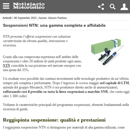
Articoli
| 08 September 2025 | Autore: Alessio Pachino
​Sospensioni NTN: una gamma completa e affidabile
NTN presenta l’offerta sospensioni con soluzioni
caratterizzate da elevata qualità, innovazione e
sicurezza.
Grazie alla sua comprovata esperienza nell’ambito delle
sospensioni e oltre 20 milioni di unità prodotte ogni anno,
NTN
consolida la sua posizione nel mercato europeo con
una quota del 35%.
Un risultato reso possibile dai continui investimenti nelle tecnologie produttive da un’offerta
sempre più completa e performante. Dopo l’ingresso lo scorso maggio
nel capitale di LTM
,
azienda del gruppo Mecatech, NTN è ora produttore diretto anche di ammortizzatori,
rafforzando così il presidio su tutta la linea sospensioni a marchio SNR
, che conta oggi
oltre 1.300 codici.
Vediamo le caratteristiche principali del programma sospensioni, elementi fondamentali nella
sicurezza di guida.
Reggispinta sospensione: qualità e prestazioni
I reggispinta sospensione NTN si distinguono per materiali di alta gamma utilizzati, come