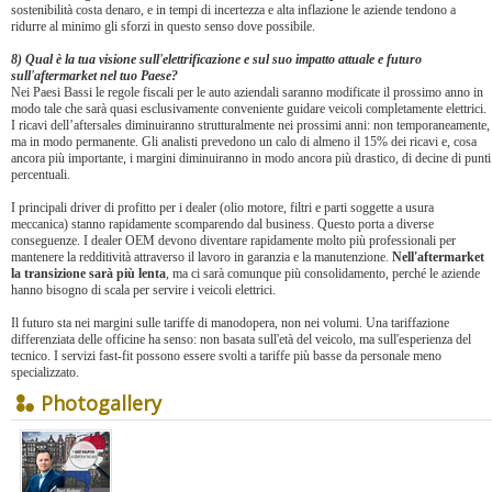
sostenibilità costa denaro, e in tempi di incertezza e alta inflazione le aziende tendono a
ridurre al minimo gli sforzi in questo senso dove possibile.
8) Qual è la tua visione sull'elettrificazione e sul suo impatto attuale e futuro
sull'aftermarket nel tuo Paese?
Nei Paesi Bassi le regole fiscali per le auto aziendali saranno modificate il prossimo anno in
modo tale che sarà quasi esclusivamente conveniente guidare veicoli completamente elettrici.
I ricavi dell’aftersales diminuiranno strutturalmente nei prossimi anni: non temporaneamente,
ma in modo permanente. Gli analisti prevedono un calo di almeno il 15% dei ricavi e, cosa
ancora più importante, i margini diminuiranno in modo ancora più drastico, di decine di punti
percentuali.
I principali driver di profitto per i dealer (olio motore, filtri e parti soggette a usura
meccanica) stanno rapidamente scomparendo dal business. Questo porta a diverse
conseguenze. I dealer OEM devono diventare rapidamente molto più professionali per
mantenere la redditività attraverso il lavoro in garanzia e la manutenzione.
Nell'aftermarket
la transizione sarà più lenta
, ma ci sarà comunque più consolidamento, perché le aziende
hanno bisogno di scala per servire i veicoli elettrici.
Il futuro sta nei margini sulle tariffe di manodopera, non nei volumi. Una tariffazione
differenziata delle officine ha senso: non basata sull'età del veicolo, ma sull'esperienza del
tecnico. I servizi fast-fit possono essere svolti a tariffe più basse da personale meno
specializzato.
Photogallery