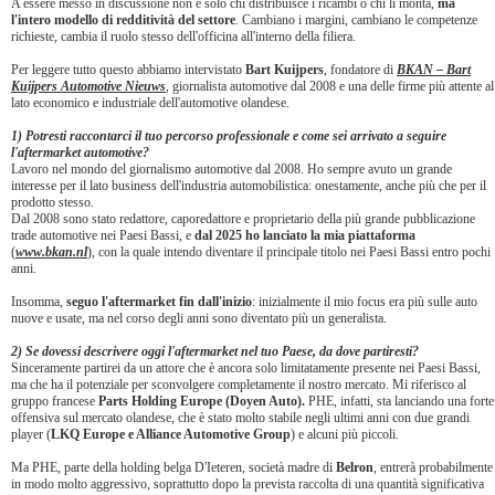
A essere messo in discussione non è solo chi distribuisce i ricambi o chi li monta,
ma
l'intero modello di redditività del settore
. Cambiano i margini, cambiano le competenze
richieste, cambia il ruolo stesso dell'officina all'interno della filiera.
Per leggere tutto questo abbiamo intervistato
Bart Kuijpers
, fondatore di
BKAN – Bart
Kuijpers Automotive Nieuws
, giornalista automotive dal 2008 e una delle firme più attente al
lato economico e industriale dell'automotive olandese.
1) Potresti raccontarci il tuo percorso professionale e come sei arrivato a seguire
l'aftermarket automotive?
Lavoro nel mondo del giornalismo automotive dal 2008. Ho sempre avuto un grande
interesse per il lato business dell'industria automobilistica: onestamente, anche più che per il
prodotto stesso.
Dal 2008 sono stato redattore, caporedattore e proprietario della più grande pubblicazione
trade automotive nei Paesi Bassi, e
dal 2025 ho lanciato la mia piattaforma
(
www.bkan.nl
), con la quale intendo diventare il principale titolo nei Paesi Bassi entro pochi
anni.
Insomma,
seguo l'aftermarket fin dall'inizio
: inizialmente il mio focus era più sulle auto
nuove e usate, ma nel corso degli anni sono diventato più un generalista.
2) Se dovessi descrivere oggi l'aftermarket nel tuo Paese, da dove partiresti?
Sinceramente partirei da un attore che è ancora solo limitatamente presente nei Paesi Bassi,
ma che ha il potenziale per sconvolgere completamente il nostro mercato. Mi riferisco al
gruppo francese
Parts Holding Europe (Doyen Auto).
PHE, infatti, sta lanciando una forte
offensiva sul mercato olandese, che è stato molto stabile negli ultimi anni con due grandi
player (
LKQ Europe e Alliance Automotive Group
) e alcuni più piccoli.
Ma PHE, parte della holding belga D'Ieteren, società madre di
Belron
, entrerà probabilmente
in modo molto aggressivo, soprattutto dopo la prevista raccolta di una quantità significativa