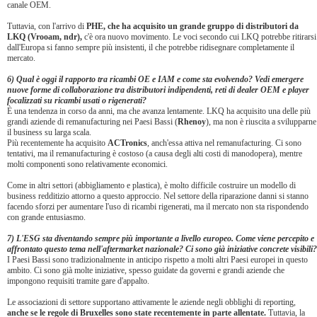
canale OEM.
Tuttavia, con l'arrivo di
PHE, che ha acquisito un grande gruppo di distributori da
LKQ (Vrooam, ndr),
c'è ora nuovo movimento. Le voci secondo cui LKQ potrebbe ritirarsi
dall'Europa si fanno sempre più insistenti, il che potrebbe ridisegnare completamente il
mercato.
6) Qual è oggi il rapporto tra ricambi OE e IAM e come sta evolvendo? Vedi emergere
nuove forme di collaborazione tra distributori indipendenti, reti di dealer OEM e player
focalizzati su ricambi usati o rigenerati?
È una tendenza in corso da anni, ma che avanza lentamente. LKQ ha acquisito una delle più
grandi aziende di remanufacturing nei Paesi Bassi (
Rhenoy
), ma non è riuscita a svilupparne
il business su larga scala.
Più recentemente ha acquisito
ACTronics
, anch'essa attiva nel remanufacturing. Ci sono
tentativi, ma il remanufacturing è costoso (a causa degli alti costi di manodopera), mentre
molti componenti sono relativamente economici.
Come in altri settori (abbigliamento e plastica), è molto difficile costruire un modello di
business redditizio attorno a questo approccio. Nel settore della riparazione danni si stanno
facendo sforzi per aumentare l'uso di ricambi rigenerati, ma il mercato non sta rispondendo
con grande entusiasmo.
7) L'ESG sta diventando sempre più importante a livello europeo. Come viene percepito e
affrontato questo tema nell'aftermarket nazionale? Ci sono già iniziative concrete visibili?
I Paesi Bassi sono tradizionalmente in anticipo rispetto a molti altri Paesi europei in questo
ambito. Ci sono già molte iniziative, spesso guidate da governi e grandi aziende che
impongono requisiti tramite gare d'appalto.
Le associazioni di settore supportano attivamente le aziende negli obblighi di reporting,
anche se le regole di Bruxelles sono state recentemente in parte allentate.
Tuttavia, la