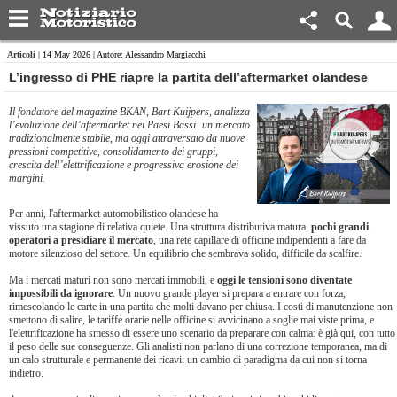
Articoli
| 14 May 2026 | Autore: Alessandro Margiacchi
​L’ingresso di PHE riapre la partita dell’aftermarket olandese
Il fondatore del magazine BKAN, Bart Kuijpers, analizza
l’evoluzione dell’aftermarket nei Paesi Bassi: un mercato
tradizionalmente stabile, ma oggi attraversato da nuove
pressioni competitive, consolidamento dei gruppi,
crescita dell’elettrificazione e progressiva erosione dei
margini.
Per anni, l'aftermarket automobilistico olandese ha
vissuto una stagione di relativa quiete. Una struttura distributiva matura,
pochi grandi
operatori a presidiare il mercato
, una rete capillare di officine indipendenti a fare da
motore silenzioso del settore. Un equilibrio che sembrava solido, difficile da scalfire.
Ma i mercati maturi non sono mercati immobili, e
oggi le tensioni sono diventate
impossibili da ignorare
. Un nuovo grande player si prepara a entrare con forza,
rimescolando le carte in una partita che molti davano per chiusa. I costi di manutenzione non
smettono di salire, le tariffe orarie nelle officine si avvicinano a soglie mai viste prima, e
l'elettrificazione ha smesso di essere uno scenario da preparare con calma: è già qui, con tutto
il peso delle sue conseguenze. Gli analisti non parlano di una correzione temporanea, ma di
un calo strutturale e permanente dei ricavi: un cambio di paradigma da cui non si torna
indietro.