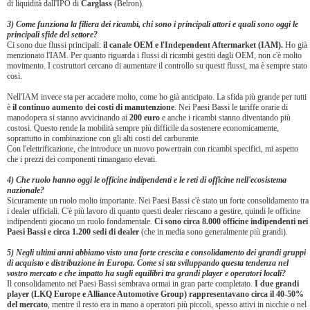
di liquidità dall'IPO di
Carglass
(Belron).
3) Come funziona la filiera dei ricambi, chi sono i principali attori e quali sono oggi le
principali sfide del settore?
Ci sono due flussi principali:
il canale OEM e l'Independent Aftermarket (IAM).
Ho già
menzionato l'IAM. Per quanto riguarda i flussi di ricambi gestiti dagli OEM, non c'è molto
movimento. I costruttori cercano di aumentare il controllo su questi flussi, ma è sempre stato
così.
Nell'IAM invece sta per accadere molto, come ho già anticipato. La sfida più grande per tutti
è
il continuo aumento dei costi di manutenzione
. Nei Paesi Bassi le tariffe orarie di
manodopera si stanno avvicinando ai
200 euro
e anche i ricambi stanno diventando più
costosi. Questo rende la mobilità sempre più difficile da sostenere economicamente,
soprattutto in combinazione con gli alti costi del carburante.
Con l'elettrificazione, che introduce un nuovo powertrain con ricambi specifici, mi aspetto
che i prezzi dei componenti rimangano elevati.
4) Che ruolo hanno oggi le officine indipendenti e le reti di officine nell'ecosistema
nazionale?
Sicuramente un ruolo molto importante. Nei Paesi Bassi c'è stato un forte consolidamento tra
i dealer ufficiali. C'è più lavoro di quanto questi dealer riescano a gestire, quindi le officine
indipendenti giocano un ruolo fondamentale.
Ci sono circa 8.000 officine indipendenti nei
Paesi Bassi e circa 1.200 sedi di dealer
(che in media sono generalmente più grandi).
5) Negli ultimi anni abbiamo visto una forte crescita e consolidamento dei grandi gruppi
di acquisto e distribuzione in Europa. Come si sta sviluppando questa tendenza nel
vostro mercato e che impatto ha sugli equilibri tra grandi player e operatori locali?
Il consolidamento nei Paesi Bassi sembrava ormai in gran parte completato.
I due grandi
player (LKQ Europe e Alliance Automotive Group) rappresentavano circa il 40-50%
del mercato
, mentre il resto era in mano a operatori più piccoli, spesso attivi in nicchie o nel