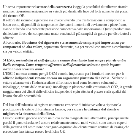
Un tema importante nel
settore della carrozzeria
è oggi la possibilità di utilizzare ricambi
usati per riparazioni assicurative su veicoli più datati, alla luce del forte aumento dei prezzi
dei ricambi OE.
Il settore del ricambio rigenerato sta invece vivendo una trasformazione: i componenti a
basso costo, disponibili da tempo come alternatori, motorini di avviamento e pinze freno,
stanno subendo una crescente pressione competitiva dalle importazioni. Questi prodotti non
richiedono il reso del componente usato, rendendoli più semplici da gestire per distributori e
officine.
Al contrario
, il business del rigenerato sta assumendo sempre più importanza per
componenti ad alto valore
, soprattutto elettronici, sia per veicoli con motore a combustione
sia per veicoli elettrici.
5) ESG, sostenibilità ed elettrificazione stanno diventando temi sempre più rilevanti a
livello europeo. Come vengono affrontati nell'aftermarket tedesco e quale impatto
avranno nei prossimi anni?
L’ESG è un tema enorme per gli OEM e molto importante per i fornitori, mentre
per le
officine indipendenti rimane ancora un argomento piuttosto di nicchia.
Sebbene il
settore aftermarket e l'industria stiano affrontando temi come le nuove soluzioni di
imballaggio, spinte dalle tasse sugli imballaggi in plastica e sulle emissioni di CO2, la grande
maggioranza dei clienti delle officine indipendenti è più attenta al prezzo e alla qualità del
lavoro che alla sostenibilità.
Dal lato dell'industria, si registra un numero crescente di iniziative volte a riportare la
produzione e le catene di fornitura in Europa, per
ridurre la distanza dal cliente e
migliorare la sicurezza della filiera.
I veicoli elettrici giocano ancora un ruolo molto marginale nell’aftermarket, principalmente
perché il parco circolante è ancora relativamente nuovo: molti veicoli sono ancora coperti
dalla garanzia del costruttore o vengono acquistati dai clienti tramite contratti di leasing che
prevedono l'assistenza presso le officine OE.