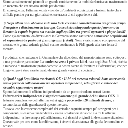
Siamo attualmente nel pieno di un grande cambiamento: la mobilità elettrica sta trasformando
un mercato che era rimasto stabile per decenni.
Di conseguenza, l'aftermarket sta vivendo un'ondata di acquisizioni e fusioni, tanto che è
difficile persino per noi giornalisti tenere traccia di chi appartiene a chi.
3) Negli ultimi anni abbiamo visto una forte crescita e consolidamento dei grandi gruppi
di acquisto e distribuzione in Europa. Come si sta sviluppando questo fenomeno in
Germania e quale impatto sta avendo sugli equilibri tra grandi operatori e player locali?
Come già accennato, da diversi anni in Germania stiamo assistendo a
massicce acquisizioni
ed espansioni da parte dei grandi gruppi (retail)
. Nomi storici stanno scomparendo dal
mercato e le grandi aziende globali stanno sostituendo le PMI grazie alla loro forza di
mercato.
I produttori che realizzano in Germania e che dipendono dal mercato interno sono sottoposti
a una pressione particolare. La
tendenza verso i private label
, nata negli Stati Uniti, rischia
e minaccia di trasformare profondamente la nostra catena di fornitura e l’aftermarket, che per
lungo tempo è stato caratterizzato da una grande varietà di specialisti.
4) Qual è oggi l'equilibrio tra ricambi OE e IAM nel mercato tedesco? State osservando
nuove forme di collaborazione tra operatori indipendenti, reti ufficiali e settore del
ricambio rigenerato o usato?
Spinto dal numero di officine indipendenti e da un parco circolante ormai datato,
l’aftermarket indipendente è significativamente più grande del business OES
. Il
fatturato complessivo dell’aftermarket si aggira
poco sotto i 20 miliardi di euro
, a
testimonianza della grandezza di questo mercato.
Tuttavia, con la crescente complessità dei veicoli e requisiti sempre più stringenti per i
componenti, si osserva una tendenza - sia tra i costruttori di veicoli sia tra le officine
indipendenti - a fare sempre più affidamento sui ricambi originali in determinate situazioni.
Questo vale per aree come la calibrazione, i sistemi di assistenza alla guida, le centraline e i
sensori.