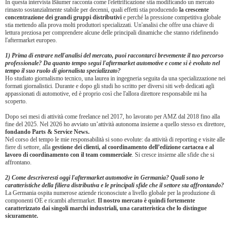
In questa intervista Bäumer racconta come l'elettrificazione stia modificando un mercato
rimasto sostanzialmente stabile per decenni, quali effetti stia producendo
la crescente
concentrazione dei grandi gruppi distributivi
e perché la pressione competitiva globale
stia mettendo alla prova molti produttori specializzati. Un'analisi che offre una chiave di
lettura preziosa per comprendere alcune delle principali dinamiche che stanno ridefinendo
l'aftermarket europeo.
1) Prima di entrare nell'analisi del mercato, puoi raccontarci brevemente il tuo percorso
professionale? Da quanto tempo segui l'aftermarket automotive e come si è evoluto nel
tempo il suo ruolo di giornalista specializzato?
Ho studiato giornalismo tecnico, una laurea in ingegneria seguita da una specializzazione nei
formati giornalistici. Durante e dopo gli studi ho scritto per diversi siti web dedicati agli
appassionati di automotive, ed è proprio così che l'allora direttore responsabile mi ha
scoperto.
Dopo sei mesi di attività come freelance nel 2017, ho lavorato per AMZ dal 2018 fino alla
fine del 2025. Nel 2026 ho avviato un’attività autonoma insieme a quello stesso ex direttore,
fondando Parts & Service News.
Nel corso del tempo le mie responsabilità si sono evolute: da attività di reporting e visite alle
fiere di settore, alla
gestione dei clienti, al coordinamento dell’edizione cartacea e al
lavoro di coordinamento con il team commerciale
. Si cresce insieme alle sfide che si
affrontano.
2) Come descriveresti oggi l'aftermarket automotive in Germania? Quali sono le
caratteristiche della filiera distributiva e le principali sfide che il settore sta affrontando?
La Germania ospita numerose aziende riconosciute a livello globale per la produzione di
componenti OE e ricambi aftermarket.
Il nostro mercato è quindi fortemente
caratterizzato dai singoli marchi industriali, una caratteristica che lo distingue
sicuramente.