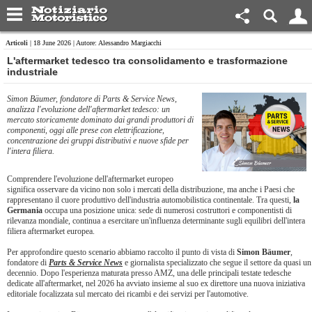
Articoli
| 18 June 2026 | Autore: Alessandro Margiacchi
​L'aftermarket tedesco tra consolidamento e trasformazione
industriale
Simon Bäumer, fondatore di Parts & Service News,
analizza l'evoluzione dell'aftermarket tedesco: un
mercato storicamente dominato dai grandi produttori di
componenti, oggi alle prese con elettrificazione,
concentrazione dei gruppi distributivi e nuove sfide per
l'intera filiera.
Comprendere l'evoluzione dell'aftermarket europeo
significa osservare da vicino non solo i mercati della distribuzione, ma anche i Paesi che
rappresentano il cuore produttivo dell'industria automobilistica continentale. Tra questi,
la
Germania
occupa una posizione unica: sede di numerosi costruttori e componentisti di
rilevanza mondiale, continua a esercitare un'influenza determinante sugli equilibri dell'intera
filiera aftermarket europea.
Per approfondire questo scenario abbiamo raccolto il punto di vista di
Simon Bäumer
,
fondatore di
Parts & Service News
e giornalista specializzato che segue il settore da quasi un
decennio. Dopo l'esperienza maturata presso AMZ, una delle principali testate tedesche
dedicate all'aftermarket, nel 2026 ha avviato insieme al suo ex direttore una nuova iniziativa
editoriale focalizzata sul mercato dei ricambi e dei servizi per l'automotive.