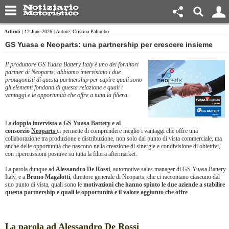
Articoli
| 12 June 2026 | Autore: Cristina Palumbo
GS Yuasa e Neoparts: una partnership per crescere insieme
Il produttore GS Yuasa Battery Italy è uno dei fornitori
partner di Neoparts: abbiamo intervistato i due
protagonisti di questa partnership per capire quali sono
gli elementi fondanti di questa relazione e quali i
vantaggi e le opportunità che offre a tutta la filiera.
La
doppia intervista a
GS Yuasa Battery
e al
consorzio
Neoparts
ci permette di comprendere meglio i vantaggi che offre una
collaborazione tra produzione e distribuzione, non solo dal punto di vista commerciale, ma
anche delle opportunità che nascono nella creazione di sinergie e condivisione di obiettivi,
con ripercussioni positive su tutta la filiera aftermarket.
La parola dunque ad
Alessandro De Rossi
, automotive sales manager di GS Yuasa Battery
Italy, e a
Bruno Magalotti
, direttore generale di Neoparts, che ci raccontano ciascuno dal
suo punto di vista, quali sono le
motivazioni che hanno spinto le due aziende a stabilire
questa partnership e quali le opportunità e il valore aggiunto che offre
.
La parola ad Alessandro De Rossi