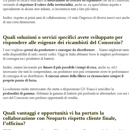
Un punto di forza è senz'altro la
motivazione di crescere ed espandere
che ha il Consorzio,
cercando di
rispettare il valore della territorialità
, anche se, su quest'ultimo aspetto e
specialmente in alcune aree italiane, si incomincia tutti a fare più fatica.
Inoltre, rispetto ai primi anni di collaborazione, c'è stato l'ingresso di diversi nuovi soci anche
di una certa dimensione.
Quali soluzioni o servizi specifici avete sviluppato per
rispondere alle esigenze dei ricambisti del Consorzio?
I soci vogliono
prezzi da produttore e consegne da distributore
… Siamo migliorati tanto
nella disponibilità di tutti i nostri codici. Oggi in Italia abbiamo forse le migliori performance
di consegna tra i produttori di batterie.
Inoltre, stiamo lavorando per
limare il più possibile i tempi di resa
, anche se, ed è
necessario che tutti lo comprendano, un produttore non può certamente avere le performance
di consegna di un distributore.
A ciascun attore della filiera va riconosciuto sempre il
proprio punto di forza.
La soluzione molto interessante che mette a disposizione GS Yuasa è senz'altro la
profondità di gamma
. Abbiamo la gamma di batterie più profonda in aftermarket; con noi i
soci del Consorzio non perdono opportunità di vendita.
Quali vantaggi e opportunità vi ha portato la
collaborazione con Neoparts rispetto cliente finale,
l’officina?