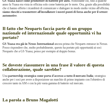
GS Yuasa nasce come produttore di batterie per auto.
Nonostante ciò, fino a qualche
anno fa Yuasa era vista in officina solo come batteria per le moto. Ora, grazie alla possibilità
che ci hanno offerto i ricambisti di comunicare e dialogare in modo molto vicino all'officina,
siamo riusciti a trasmettere all'installatore i nostri punti di forza anche per il settore
automotive
.
Il fatto che Neoparts faccia parte di un gruppo
nazionale ed internazionale quale opportunità vi ha
portato?
GS Yuasa era già in Nexus International
ancora prima che Neoparts entrasse in Nexus.
Posso rispondere che, molto probabilmente, questo ha portato più opportunità ai soci
Neoparts che a GS Yuasa; penso per esempio al doppio bonus.
Se doveste riassumere in una frase il valore di questa
collaborazione, quale sarebbe?
Una
partnership strategica come porta d'accesso a tutto il mercato Italia
; strategica
anche per i soci per avere a disposizione un marchio di primo impianto con l'obiettivo di
crescere tanto in AM e con la più vasta gamma di batterie sul mercato.
La parola a Bruno Magalotti