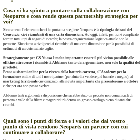
Cosa vi ha spinto a puntare sulla collaborazione con
Neoparts e cosa rende questa partnership strategica per
voi?
Sicuramente l’elemento che ci ha portato a scegliere Neoparts è la
tipologia dei soci del
Consorzio, cioè ricambisti di una certa dimensione
. Ad oggi, infatti, per noi è complicato
fornire tutti i tipi di negozi di ricambi; la nostra organizzazione logistica attuale non lo
permette. Riusciamo a rivolgerci ai ricambisti di una certa dimensione per la possibilità di
ordinativi di un determinato taglio.
Strategicamente per GS Yuasa è molto importante essere il più vicino possibile alle
officine attraverso i ricambisti. Abbiamo tanto da argomentare, non solo la qualità del
prodotto
.
Penso ai
sistemi online per la ricerca della batteria corretta
, all'
Academy per la
formazione
online di tutti i nostri partner (per aiutarli a vendere più batterie e meglio), al
marketing territoriale
customizzato, alla
novità importante che presenteremo a ottobre
e che per ora non posso svelare...
Abbiamo tanti argomenti a disposizione che sarebbe stato un peccato non comunicarli di
persona a valle della filiera e magari ridurli dentro un grosso catalogo pieno di tanti altri
ricambi.
Quali sono i punti di forza e i valori che dal vostro
punto di vista rendono Neoparts un partner con cui
continuare a collaborare?