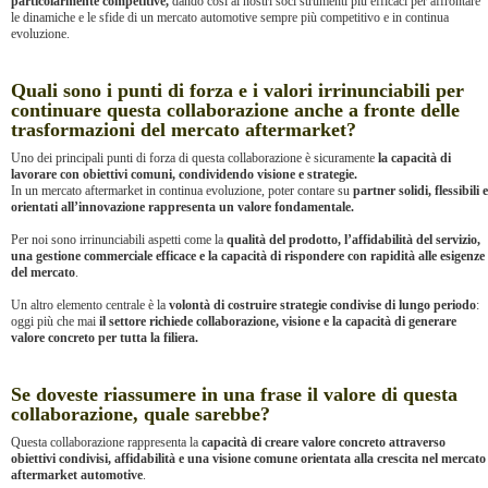
particolarmente competitive,
dando così ai nostri soci strumenti più efficaci per affrontare
le dinamiche e le sfide di un mercato automotive sempre più competitivo e in continua
evoluzione.
Quali sono i punti di forza e i valori irrinunciabili per
continuare questa collaborazione anche a fronte delle
trasformazioni del mercato aftermarket?
Uno dei principali punti di forza di questa collaborazione è sicuramente
la capacità di
lavorare con obiettivi comuni, condividendo visione e strategie.
In un mercato aftermarket in continua evoluzione, poter contare su
partner solidi, flessibili e
orientati all’innovazione rappresenta un valore fondamentale.
Per noi sono irrinunciabili aspetti come la
qualità del prodotto, l’affidabilità del servizio,
una gestione commerciale efficace e la capacità di rispondere con rapidità alle esigenze
del mercato
.
Un altro elemento centrale è la
volontà di costruire strategie condivise di lungo periodo
:
oggi più che mai
il settore richiede collaborazione, visione e la capacità di generare
valore concreto per tutta la filiera.
Se doveste riassumere in una frase il valore di questa
collaborazione, quale sarebbe?
Questa collaborazione rappresenta la
capacità di creare valore concreto attraverso
obiettivi condivisi, affidabilità e una visione comune orientata alla crescita nel mercato
aftermarket automotive
.