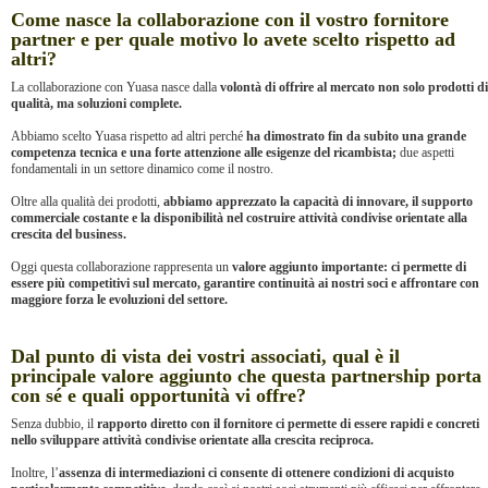
Come nasce la collaborazione con il vostro fornitore
partner e per quale motivo lo avete scelto rispetto ad
altri?
La collaborazione con Yuasa nasce dalla
volontà di offrire al mercato non solo prodotti di
qualità, ma soluzioni complete.
Abbiamo scelto Yuasa rispetto ad altri perché
ha dimostrato fin da subito una grande
competenza tecnica e una forte attenzione alle esigenze del ricambista;
due aspetti
fondamentali in un settore dinamico come il nostro.
Oltre alla qualità dei prodotti,
abbiamo apprezzato la capacità di innovare, il supporto
commerciale costante e la disponibilità nel costruire attività condivise orientate alla
crescita del business.
Oggi questa collaborazione rappresenta un
valore aggiunto importante: ci permette di
essere più competitivi sul mercato, garantire continuità ai nostri soci e affrontare con
maggiore forza le evoluzioni del settore.
Dal punto di vista dei vostri associati, qual è il
principale valore aggiunto che questa partnership porta
con sé e quali opportunità vi offre?
Senza dubbio, il
rapporto diretto con il fornitore ci permette di essere rapidi e concreti
nello sviluppare attività condivise orientate alla crescita reciproca.
Inoltre, l’
assenza di intermediazioni ci consente di ottenere condizioni di acquisto