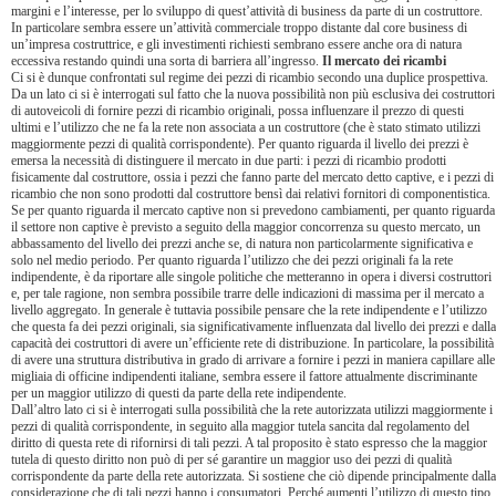
margini e l’interesse, per lo sviluppo di quest’attività di business da parte di un costruttore.
In particolare sembra essere un’attività commerciale troppo distante dal core business di
un’impresa costruttrice, e gli investimenti richiesti sembrano essere anche ora di natura
eccessiva restando quindi una sorta di barriera all’ingresso.
Il mercato dei ricambi
Ci si è dunque confrontati sul regime dei pezzi di ricambio secondo una duplice prospettiva.
Da un lato ci si è interrogati sul fatto che la nuova possibilità non più esclusiva dei costruttori
di autoveicoli di fornire pezzi di ricambio originali, possa influenzare il prezzo di questi
ultimi e l’utilizzo che ne fa la rete non associata a un costruttore (che è stato stimato utilizzi
maggiormente pezzi di qualità corrispondente). Per quanto riguarda il livello dei prezzi è
emersa la necessità di distinguere il mercato in due parti: i pezzi di ricambio prodotti
fisicamente dal costruttore, ossia i pezzi che fanno parte del mercato detto captive, e i pezzi di
ricambio che non sono prodotti dal costruttore bensì dai relativi fornitori di componentistica.
Se per quanto riguarda il mercato captive non si prevedono cambiamenti, per quanto riguarda
il settore non captive è previsto a seguito della maggior concorrenza su questo mercato, un
abbassamento del livello dei prezzi anche se, di natura non particolarmente significativa e
solo nel medio periodo. Per quanto riguarda l’utilizzo che dei pezzi originali fa la rete
indipendente, è da riportare alle singole politiche che metteranno in opera i diversi costruttori
e, per tale ragione, non sembra possibile trarre delle indicazioni di massima per il mercato a
livello aggregato. In generale è tuttavia possibile pensare che la rete indipendente e l’utilizzo
che questa fa dei pezzi originali, sia significativamente influenzata dal livello dei prezzi e dalla
capacità dei costruttori di avere un’efficiente rete di distribuzione. In particolare, la possibilità
di avere una struttura distributiva in grado di arrivare a fornire i pezzi in maniera capillare alle
migliaia di officine indipendenti italiane, sembra essere il fattore attualmente discriminante
per un maggior utilizzo di questi da parte della rete indipendente.
Dall’altro lato ci si è interrogati sulla possibilità che la rete autorizzata utilizzi maggiormente i
pezzi di qualità corrispondente, in seguito alla maggior tutela sancita dal regolamento del
diritto di questa rete di rifornirsi di tali pezzi. A tal proposito è stato espresso che la maggior
tutela di questo diritto non può di per sé garantire un maggior uso dei pezzi di qualità
corrispondente da parte della rete autorizzata. Si sostiene che ciò dipende principalmente dalla
considerazione che di tali pezzi hanno i consumatori. Perché aumenti l’utilizzo di questo tipo