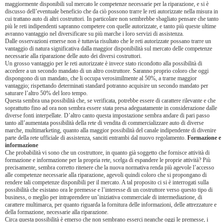
maggiormente disponibili sul mercato le competenze necessarie per la riparazione, e si è
discusso dell’eventuale beneficio che da ciò possono trarre le reti autorizzate nella misura in
cui trattano auto di altri costruttori. In particolare non sembrebbe sbagliato pensare che tanto
più le reti indipendenti sapranno competere con quelle autorizzate, e tanto più queste ultime
avranno vantaggio nel diversificare su più marche i loro servizi di assistenza.
Dalle osservazioni emerse non è tuttavia risultato che le reti autorizzate possano trarre un
vantaggio di natura significativa dalla maggior disponibilità sul mercato delle competenze
necessarie alla riparazione delle auto dei diversi costruttori.
Un grosso vantaggio per le reti autorizzate è invece stato ricondotto alla possibilità di
accedere a un secondo mandato di un altro costruttore. Saranno proprio coloro che oggi
dispongono di un mandato, che li occupa verosimilmente al 50%, a trarne maggior
vantaggio; rispettando determinati standard potranno acquisire un secondo mandato per
saturare l’altro 50% del loro tempo.
Questa sembra una possibilità che, se verificata, potrebbe essere di carattere rilevante e che
soprattutto fino ad ora non sembra essere stata presa adeguatamente in considerazione dalle
diverse fonti interpellate. D’altro canto questa impostazione sembra andare di pari passo
tanto all’aumentata possibilità della rete di vendita di commercializzare auto di diverse
marche, multimarketing, quanto alla maggior possibilità del canale indipendente di divenire
parte della rete ufficiale di assistenza, sanciti entrambi dal nuovo regolamento.
Formazione e
informazione
Che probabilità vi sono che un costruttore, in quanto già soggetto che fornisce attività di
formazione e informazione per la propria rete, scelga di espandere le proprie attività? Più
precisamente, sembra corretto ritenere che la nuova normativa renda più agevole l’accesso
alle competenze necessarie alla riparazione, agevoli quindi coloro che si propongano di
rendere tali competenze disponibili per il mercato. A tal proposito ci si è interrogati sulla
possibilità che esistano ora le premesse e l’interesse di un costruttore verso questo tipo di
business, o meglio per intraprendere un’iniziativa commerciale di intermediazione, di
carattere multimarca, per quanto riguarda la fornitura delle informazioni, delle attrezzature e
della formazione, necessarie alla riparazione.
Circa questa possibilità è emerso che non sembrano esserci neanche oggi le premesse, i