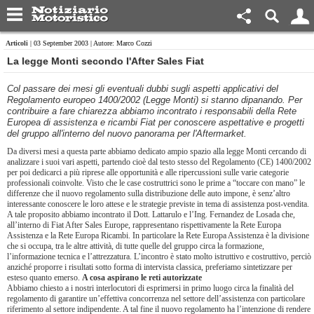
Articoli
| 03 September 2003 | Autore: Marco Cozzi
La legge Monti secondo l'After Sales Fiat
Col passare dei mesi gli eventuali dubbi sugli aspetti applicativi del
Regolamento europeo 1400/2002 (Legge Monti) si stanno dipanando. Per
contribuire a fare chiarezza abbiamo incontrato i responsabili della Rete
Europea di assistenza e ricambi Fiat per conoscere aspettative e progetti
del gruppo all'interno del nuovo panorama per l'Aftermarket.
Da diversi mesi a questa parte abbiamo dedicato ampio spazio alla legge Monti cercando di
analizzare i suoi vari aspetti, partendo cioè dal testo stesso del Regolamento (CE) 1400/2002
per poi dedicarci a più riprese alle opportunità e alle ripercussioni sulle varie categorie
professionali coinvolte. Visto che le case costruttrici sono le prime a “toccare con mano” le
differenze che il nuovo regolamento sulla distribuzione delle auto impone, è senz’altro
interessante conoscere le loro attese e le strategie previste in tema di assistenza post-vendita.
A tale proposito abbiamo incontrato il Dott. Lattarulo e l’Ing. Fernandez de Losada che,
all’interno di Fiat After Sales Europe, rappresentano rispettivamente la Rete Europa
Assistenza e la Rete Europa Ricambi. In particolare la Rete Europa Assistenza è la divisione
che si occupa, tra le altre attività, di tutte quelle del gruppo circa la formazione,
l’informazione tecnica e l’attrezzatura. L’incontro è stato molto istruttivo e costruttivo, perciò
anziché proporre i risultati sotto forma di intervista classica, preferiamo sintetizzare per
esteso quanto emerso.
A cosa aspirano le reti autorizzate
Abbiamo chiesto a i nostri interlocutori di esprimersi in primo luogo circa la finalità del
regolamento di garantire un’effettiva concorrenza nel settore dell’assistenza con particolare
riferimento al settore indipendente. A tal fine il nuovo regolamento ha l’intenzione di rendere