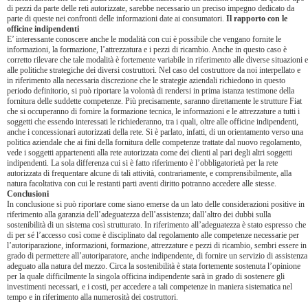
di pezzi da parte delle reti autorizzate, sarebbe necessario un preciso impegno dedicato da
parte di queste nei confronti delle informazioni date ai consumatori.
Il rapporto con le
officine indipendenti
E’ interessante conoscere anche le modalità con cui è possibile che vengano fornite le
informazioni, la formazione, l’attrezzatura e i pezzi di ricambio. Anche in questo caso è
corretto rilevare che tale modalità è fortemente variabile in riferimento alle diverse situazioni e
alle politiche strategiche dei diversi costruttori. Nel caso del costruttore da noi interpellato e
in riferimento alla necessaria discrezione che le strategie aziendali richiedono in questo
periodo definitorio, si può riportare la volontà di rendersi in prima istanza testimone della
fornitura delle suddette competenze. Più precisamente, saranno direttamente le strutture Fiat
che si occuperanno di fornire la formazione tecnica, le informazioni e le attrezzature a tutti i
soggetti che essendo interessati le richiederanno, tra i quali, oltre alle officine indipendenti,
anche i concessionari autorizzati della rete. Si è parlato, infatti, di un orientamento verso una
politica aziendale che ai fini della fornitura delle competenze trattate dal nuovo regolamento,
vede i soggetti appartenenti alla rete autorizzata come dei clienti al pari degli altri soggetti
indipendenti. La sola differenza cui si è fatto riferimento è l’obbligatorietà per la rete
autorizzata di frequentare alcune di tali attività, contrariamente, e comprensibilmente, alla
natura facoltativa con cui le restanti parti aventi diritto potranno accedere alle stesse.
Conclusioni
In conclusione si può riportare come siano emerse da un lato delle considerazioni positive in
riferimento alla garanzia dell’adeguatezza dell’assistenza; dall’altro dei dubbi sulla
sostenibilità di un sistema così strutturato. In riferimento all’adeguatezza è stato espresso che
di per sé l’accesso così come è disciplinato dal regolamento alle competenze necessarie per
l’autoriparazione, informazioni, formazione, attrezzature e pezzi di ricambio, sembri essere in
grado di permettere all’autoriparatore, anche indipendente, di fornire un servizio di assistenza
adeguato alla natura del mezzo. Circa la sostenibilità è stata fortemente sostenuta l’opinione
per la quale difficilmente la singola officina indipendente sarà in grado di sostenere gli
investimenti necessari, e i costi, per accedere a tali competenze in maniera sistematica nel
tempo e in riferimento alla numerosità dei costruttori.