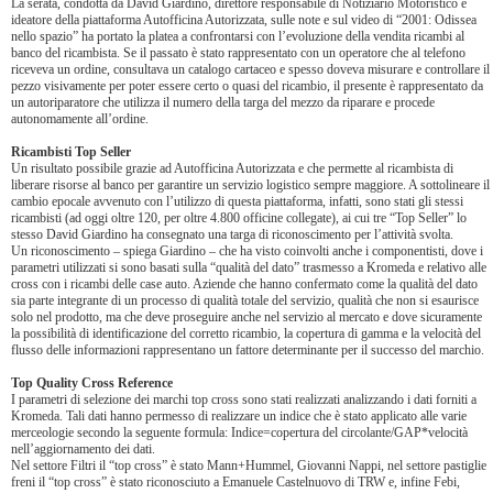
La serata, condotta da David Giardino, direttore responsabile di Notiziario Motoristico e
ideatore della piattaforma Autofficina Autorizzata, sulle note e sul video di “2001: Odissea
nello spazio” ha portato la platea a confrontarsi con l’evoluzione della vendita ricambi al
banco del ricambista. Se il passato è stato rappresentato con un operatore che al telefono
riceveva un ordine, consultava un catalogo cartaceo e spesso doveva misurare e controllare il
pezzo visivamente per poter essere certo o quasi del ricambio, il presente è rappresentato da
un autoriparatore che utilizza il numero della targa del mezzo da riparare e procede
autonomamente all’ordine.
Ricambisti Top Seller
Un risultato possibile grazie ad Autofficina Autorizzata e che permette al ricambista di
liberare risorse al banco per garantire un servizio logistico sempre maggiore. A sottolineare il
cambio epocale avvenuto con l’utilizzo di questa piattaforma, infatti, sono stati gli stessi
ricambisti (ad oggi oltre 120, per oltre 4.800 officine collegate), ai cui tre “Top Seller” lo
stesso David Giardino ha consegnato una targa di riconoscimento per l’attività svolta.
Un riconoscimento – spiega Giardino – che ha visto coinvolti anche i componentisti, dove i
parametri utilizzati si sono basati sulla “qualità del dato” trasmesso a Kromeda e relativo alle
cross con i ricambi delle case auto. Aziende che hanno confermato come la qualità del dato
sia parte integrante di un processo di qualità totale del servizio, qualità che non si esaurisce
solo nel prodotto, ma che deve proseguire anche nel servizio al mercato e dove sicuramente
la possibilità di identificazione del corretto ricambio, la copertura di gamma e la velocità del
flusso delle informazioni rappresentano un fattore determinante per il successo del marchio.
Top Quality Cross Reference
I parametri di selezione dei marchi top cross sono stati realizzati analizzando i dati forniti a
Kromeda. Tali dati hanno permesso di realizzare un indice che è stato applicato alle varie
merceologie secondo la seguente formula: Indice=copertura del circolante/GAP*velocità
nell’aggiornamento dei dati.
Nel settore Filtri il “top cross” è stato Mann+Hummel, Giovanni Nappi, nel settore pastiglie
freni il “top cross” è stato riconosciuto a Emanuele Castelnuovo di TRW e, infine Febi,