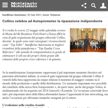
Autofficina Autorizzata
| 03 June 2015 | Autore: Redazione
Collins celebra ad Autopromotec la riparazione indipendente
Si è svolta lo scorso 22 maggio nella splendida cornice
di Monte del Re Residence Park Hotel a Dozza (BO) la
cena di gala organizzata dal gruppo editoriale Collins,
durante la quale sono stati consegnati i riconoscimenti
come “Top Seller” Autofficina Autorizzata ai migliori
ricambisti della piattaforma e “Top Quality Cross
Reference” alle aziende di componentistica in grado di
ottimizzare il sell-out dei propri clienti grazie alle
relazioni delle proprie cross reference e di gamma.
Se la manifestazione Autopromotec rappresenta il più importante momento fieristico nel
panorama aftermarket italiano, la serata di gala organizzata dal gruppo editoriale Collins il
venerdì della fiera rappresenta da cinque edizioni il momento di maggior contatto tra il
mondo della produzione e quello della distribuzione. Un momento importante reso possibile
dal contributo della stessa fiera Autopromotec e, da quest’anno, anche dal gruppo Solera, la
multinazionale che ha acquisito nel 2014 Autosoft e Kromeda. Un’occasione conviviale dove
tutti i più importanti attori della filiera aftermarket hanno l’opportunità di fare networking, ma
anche l’occasione per affrontare tematiche stringenti per il settore.
L’evoluzione nella vendita ricambi