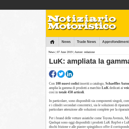
Collins
News
Trade News
Approfondiment
News
| 07 June 2019 | Autore: redazione
LuK: ampliata la gamma 
Con
100 nuovi codici
inseriti a catalogo,
Schaeffler Auto
amplia la gamma di prodotti a marchio
LuK
dedicati ai
veic
così in
totale 450 articoli
.
In particolare, sono disponibili sia componenti singoli, co
e i cilindri secondari concentrici, sia le soluzioni di riparaz
particolare attenzione alle soluzioni complete per la riparazi
Per i brand delle vetture asiatiche come Toyota Avensis, 
Qashqai sono oggi disponibili i prodotti LuK RepSet e LuK
dischi frizione e alle piastre spingidisco offre il corrispon