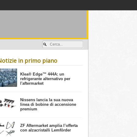
Accedi / registrati
Notizie in primo piano
​Klea® Edge™ 444A: un
refrigerante alternativo per
l'aftermarket
Nissens lancia la sua nuova
linea di bobine di accensione
premium
ZF Aftermarket amplia l’offerta
con alzacristalli Lemförder