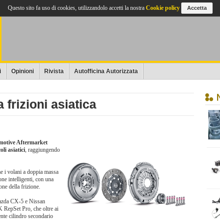
Questo sito fa uso di cookies, utilizzandolo accetti la nostra
Cookie policy
Accetta
i
Opinioni
Rivista
Autofficina Autorizzata
frizioni asiatica
motive Aftermarket
oli asiatici
, raggiungendo
me i volani a doppia massa
ione intelligenti, con una
one della frizione.
Mazda CX-5 e Nissan
 RepSet Pro, che oltre ai
dente cilindro secondario