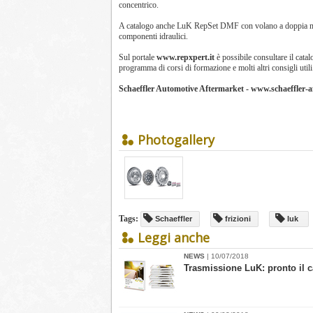
concentrico.
A catalogo anche LuK RepSet DMF con volano a doppia mas
componenti idraulici.
Sul portale
www.repxpert.it
è possibile consultare il catal
programma di corsi di formazione e molti altri consigli utili
Schaeffler Automotive Aftermarket -
www.schaeffler-a
Photogallery
Tags:
Schaeffler
frizioni
luk
Leggi anche
NEWS
| 10/07/2018
​Trasmissione LuK: pronto il 