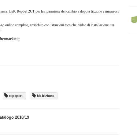
sa, LuK RepSet 2CT per la riparazione del cambio a doppia frizione e numerosi
ogo online completo, arricchito con istruzioni tecniche, video di installazione, un
.
ftermarket.it
repxpert
kit frizione
catalogo 2018/19