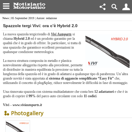
News
| 05 September 2019 | Autore: redazione
​Spazzole tergi Vivi: ora c’è Hybrid 2.0
La nuova spazzola tergicristallo di
Vivi Autoparts
si
chiama
Hybrid 2.0
ed è un prodotto garantito per la
qualità che è in grado di offrire. In particolare, si tratta di
una spazzola che garantisce eccellenti prestazioni in
qualunque condizione metereologica.
La nuova struttura composita in metallo e plastica
notevolmente alleggerita rispetto alla precedente, permette
di distribuire in maniera equilibrata la pressione su tutta la
lunghezza della spazzola ed è in grado di adattarsi a qualunque tipo di parabrezza. Un’altra
grande novità è stata apportata al
sistema di aggancio semplificato “Easy Fit”
che,
utilizzando il concetto di plug&play, riduce notevolmente le difficoltà in fase di montaggio.
Una rinnovata spazzola con sistema multiadattatore che conta ben
12 adattatori
e che è in
grado di coprire il
99%
del parco auto circolante con solo
11 codici
.
Vivi
–
www.viviautoparts.it
Photogallery