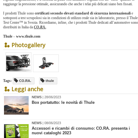
raggiunge la pressione ottimale, assicurando che anche i telai più delicati siano ben fissati.
I prodotti Thule sono
certificati secondo elevati standard di sicurezza internazionali
e
sottoposti a test scrupolosi sia in condizioni di utilizzo reale sia in laboratorio, presso il Thule
Test Center™ in Svezia. Ricordiamo, infine, che i prodotti Thule dedicati all’automotive sono
distribuiti in Italia da
CO.RA.
.
Thule
–
www.thule.com
Photogallery
Tags:
CO.RA.
thule
Leggi anche
NEWS
| 28/06/2023
Box portatutto: le novità di Thule
NEWS
| 08/06/2023
Accessori e ricambi di consumo: CO.RA. presenta i
nuovi cataloghi 2023