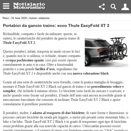
News
| 26 June 2020 | Autore: redazione
Portabici da gancio traino: ecco Thule EasyFold XT 2
Richiudibile, compatto e facile da utilizzare: queste, in
sintesi, le caratteristiche del portabici da gancio traino di
Thule EasyFold XT 2
.
Questo portabici, infatti, trasporta in modo sicuro le bici
e, quando non lo si utilizza, si richiude, rimane compatto
e o
ccupa pochissimo spazio
, così può essere riposto
comodamente in auto o in casa. Oltre a funzionalità
pratiche e a una grande
facilità d’uso
, segnaliamo che
Thule EasyFold XT 2 è disponibile anche con una
nuova colorazione black
.
Grazie ad una serie di caratteristiche user-friendly, come la pratica maniglia di fissaggio,
montare il Thule EasyFold XT 2 Black sul gancio di traino è un
procedimento veloce e
semplice
, che richiede il minimo sforzo. Le biciclette sono facili da caricare e scaricare, e
anche quando sono fissate sul portabici, il baule dell’auto sarà ancora accessibile grazie al
meccanismo basculante che consente di inclinare Thule EasyFold XT 2 Black e aprire
comodamene il portellone posteriore.
Il portabici, inoltre, è
adatto al trasporto di due biciclette
, di varie forme e dimensioni: si
possono caricare biciclette da strada più leggere, o mezzi più pesanti come mountain bike, e-
bike o fat bike. Thule EasyFold XT 2 Black è in grado di trasportare ogni tipo di bicicletta
senza problemi grazie alla sua notevole capacità di carico. I bloccatelai possono essere
regolati singolarmente, e il sistema di pinze con limitatore segnala con un “click” quando si