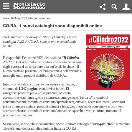
News
| 09 May 2022 | Autore: redazione
​CO.RA.: i nuovi cataloghi sono disponibili online
“Il Cilindro” e “Portaggio 2022” (Thule®): i nuovi
cataloghi 2022 di CO.RA. sono pronti e consultabili
online.
È disponibile l’edizione 2022 del catalogo
“Il Cilindro
2022”
di
CO.RA.
, noto distributore che opera nel settore
degli
accessori auto
da oltre quarant’anni. In sintesi, il
nuovo catalogo presenta l’offerta completa dell’azienda e
raccoglie tutti i prodotti distribuiti da CO.RA..
Inteso come valido strumento per operare al meglio, il
volume, di
1.347 pagine
, è suddiviso in ben
15
categorie
: profumi per auto, coprisedili, Michelin,
accessori esterni, linea igiene e sicurezza, emergenza e “fai da te”, ricambi di
consumo/batterie, ricambi di consumo/spazzole tergicristallo, accessori interni, accessori
prima infanzia e cinture, prodotti chimici e lavaggio, materiali di consumo e articoli vari,
accessori elettrici, ricambi di consumo/lampadine, specchi e vari, e, infine, troviamo il
prontuario e il listino.
Segnaliamo, infine, che è consultabile anche il nuovo catalogo
“Portaggio 2022”
a marchio
Thule®
, uno dei brand distribuiti in Italia da CO.RA..