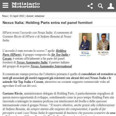
News
| 15 April 2022 | Autore: redazione
​Nexus Italia: Holding Parts entra nel panel fornitori
HParts trova l’accordo con Nexus Italia: il commento di
Gaetano Riccio di HParts e di Stefano Bonaita di Nexus
Italia.
L’accordo è stato trovato lo scorso 7 aprile:
Holding
Parts (HParts)
, il gruppo composto da
Air Top Italia
e
Coram
, è entrato ufficialmente a far parte del panel
fornitori di
Nexus Automotive Italia
, il partner italiano
del gruppo di acquisto
Nexus Automotive International
.
Il comunicato stampa precisa che l’obiettivo primario è quello di
consolidare ed estendere a
tutti gli associati gli storici rapporti già esistenti con alcuni dei soci Nexus Italia e le
aziende Air Top Italia e Coram
, attraverso un costante supporto commerciale volto ad
agevolare il sell out dei soci.
Gaetano Riccio
, amministratore delegato di Holding Parts, è particolarmente orgoglioso di
questa nuova opportunità di sviluppo, sottolineando come in poco tempo Holding Parts stia
riuscendo a interagire in maniera proficua con interlocutori del livello e dello spessore
internazionale come il gruppo Nexus:
“Il nostro obiettivo, anche grazie alla collaborazione
di Stefano Bonaita, da sempre attento alle esigenze dei componentisti, è quello di far
percepire a tutti i soci Nexus Italia le opportunità di business che possono scaturire da
una