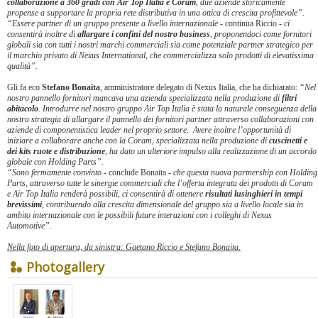
collaborazione a 360 gradi con Air Top Italia e Coram
, due aziende storicamente
propense a supportare la propria rete distributiva in una ottica di crescita profittevole”.
“Essere partner di un gruppo presente a livello internazionale -
continua Riccio
- ci
consentirà inoltre di
allargare i confini del nostro business
, proponendoci come fornitori
globali sia con tutti i nostri marchi commerciali sia come potenziale partner strategico per
il marchio privato di Nexus International, che commercializza solo prodotti di elevatissima
qualità”.
Gli fa eco
Stefano Bonaita
, amministratore delegato di Nexus Italia, che ha dichiarato:
“Nel
nostro pannello fornitori mancava una azienda specializzata nella produzione di
filtri
abitacolo
. Introdurre nel nostro gruppo Air Top Italia è stata la naturale conseguenza della
nostra strategia di allargare il pannello dei fornitori partner attraverso collaborazioni con
aziende di componentistica leader nel proprio settore. Avere inoltre l’opportunità di
iniziare a collaborare anche con la Coram, specializzata nella produzione di
cuscinetti e
dei kits ruote e distribuzione
, ha dato un ulteriore impulso alla realizzazione di un accordo
globale con Holding Parts”.
“Sono fermamente convinto -
conclude Bonaita
- che questa nuova partnership con Holding
Parts, attraverso tutte le sinergie commerciali che l’offerta integrata dei prodotti di Coram
e Air Top Italia renderà possibili, ci consentirà di ottenere
risultati lusinghieri in tempi
brevissimi
, contribuendo alla crescita dimensionale del gruppo sia a livello locale sia in
ambito internazionale con le possibili future interazioni con i colleghi di Nexus
Automotive”.
Nella foto di apertura, da sinistra: Gaetano Riccio e Stefano Bonaita.
Photogallery