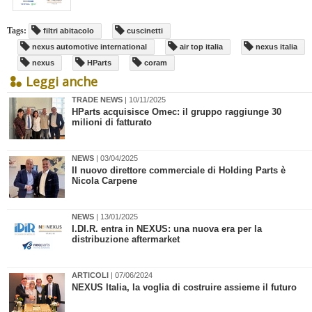
Tags:
filtri abitacolo
cuscinetti
nexus automotive international
air top italia
nexus italia
nexus
HParts
coram
Leggi anche
TRADE NEWS
| 10/11/2025
HParts acquisisce Omec: il gruppo raggiunge 30
milioni di fatturato
NEWS
| 03/04/2025
​Il nuovo direttore commerciale di Holding Parts è
Nicola Carpene
NEWS
| 13/01/2025
​I.DI.R. entra in NEXUS: una nuova era per la
distribuzione aftermarket
ARTICOLI
| 07/06/2024
​NEXUS Italia, la voglia di costruire assieme il futuro