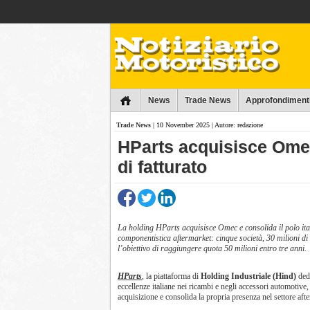
Collins
News
Trade News
Approfondiment
Trade News
| 10 November 2025 | Autore: redazione
HParts acquisisce Omec
di fatturato
La holding HParts acquisisce Omec e consolida il polo ita
componentistica aftermarket: cinque società, 30 milioni di 
l’obiettivo di raggiungere quota 50 milioni entro tre anni.
HParts
, la piattaforma di
Holding Industriale (Hind)
dedi
eccellenze italiane nei ricambi e negli accessori automotiv
acquisizione e consolida la propria presenza nel settore aft