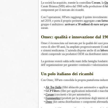
La società ha acquisito, tramite la controllata
Coram
, la
Om
Carate Brianza (MB) attiva dal 1960 nella produzione di
ki
componenti per il mercato dei ricambi.
Con l’operazione, HParts raggiunge il quinto investimento 
nel 2019, e porta il proprio perimetro aggregato a
un fattur
gruppo è ambizioso:
arrivare a 50 milioni di euro nei pr
mirate.
Omec: qualità e innovazione dal 19
Omec è riconosciuta sul mercato per la qualità dei suoi pro
corso di oltre 60 anni, ha ampliato progressivamente il cat
e sistemi tendicatena. L’azienda dispone anche di un
labora
clienti comprende sia produttori OEM sia distributori intern
La gestione resterà salda nelle mani della famiglia fondatric
dell’organizzazione per garantire continuità e valorizzazio
Un polo italiano dei ricambi
Con Omec, HParts consolida la propria piattaforma indust
•
Air Top Italia
(filtri abitacolo per automotive e applicaz
•
GCP Filters
(filtri per applicazioni industriali e macchi
•
Coram
(cuscinetti e kit per automotive),
•
Gammaplast
(prodotti per la protezione degli interni ed
•
Omec
(kit catena distribuzione e componenti aftermarke