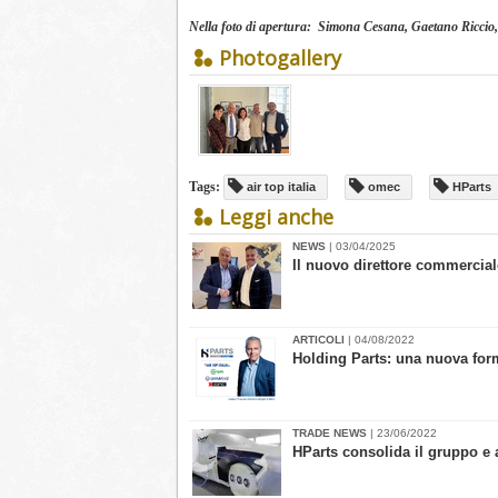
Nella foto di apertura: Simona Cesana, Gaetano Riccio
Photogallery
Tags:
air top italia
omec
HParts
Leggi anche
NEWS
| 03/04/2025
​Il nuovo direttore commercia
ARTICOLI
| 04/08/2022
Holding Parts: una nuova for
TRADE NEWS
| 23/06/2022
HParts consolida il gruppo e