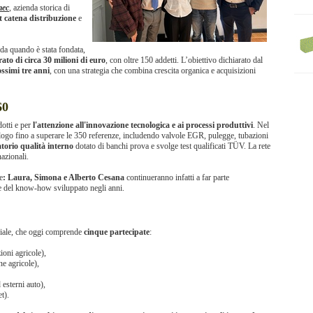
ec
, azienda storica di
t catena distribuzione
e
da quando è stata fondata,
ato di circa 30 milioni di euro
, con oltre 150 addetti. L’obiettivo dichiarato dal
ossimi tre anni
, con una strategia che combina crescita organica e acquisizioni
60
dotti e per
l'attenzione all'innovazione tecnologica e ai processi produttivi
. Nel
alogo fino a superare le 350 referenze, includendo valvole EGR, pulegge, tubazioni
torio qualità interno
dotato di banchi prova e svolge test qualificati TÜV. La rete
azionali.
e
: Laura, Simona e Alberto Cesana
continueranno infatti a far parte
ne del know-how sviluppato negli anni.
riale, che oggi comprende
cinque partecipate
:
ioni agricole),
ne agricole),
 esterni auto),
t).