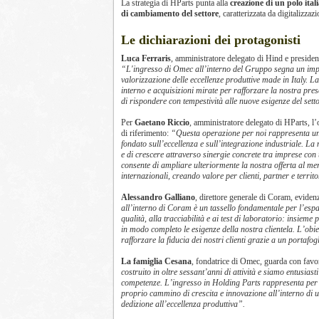
La strategia di HParts punta alla
creazione di un polo ital
di cambiamento del settore
, caratterizzata da digitalizzaz
Le dichiarazioni dei protagonisti
Luca Ferraris
, amministratore delegato di Hind e presiden
“L'ingresso di Omec all’interno del Gruppo segna un impo
valorizzazione delle eccellenze produttive made in Italy. 
interno e acquisizioni mirate per rafforzare la nostra pre
di rispondere con tempestività alle nuove esigenze del setto
Per
Gaetano Riccio
, amministratore delegato di HParts, l’
di riferimento:
“Questa operazione per noi rappresenta un p
fondato sull’eccellenza e sull’integrazione industriale. L
e di crescere attraverso sinergie concrete tra imprese con
consente di ampliare ulteriormente la nostra offerta al mer
internazionali, creando valore per clienti, partner e territ
Alessandro Galliano
, direttore generale di Coram, evidenz
all’interno di Coram è un tassello fondamentale per l’espa
qualità, alla tracciabilità e ai test di laboratorio: insie
in modo completo le esigenze della nostra clientela. L’obiet
rafforzare la fiducia dei nostri clienti grazie a un portaf
La famiglia Cesana
, fondatrice di Omec, guarda con favor
costruito in oltre sessant’anni di attività e siamo entusiast
competenze. L’ingresso in Holding Parts rappresenta per no
proprio cammino di crescita e innovazione all’interno di un
dedizione all’eccellenza produttiva”.