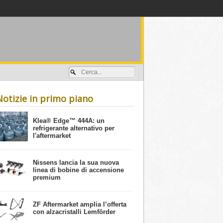
Accedi / registrati
Notizie in primo piano
​Klea® Edge™ 444A: un
refrigerante alternativo per
l'aftermarket
Nissens lancia la sua nuova
linea di bobine di accensione
premium
ZF Aftermarket amplia l’offerta
con alzacristalli Lemförder