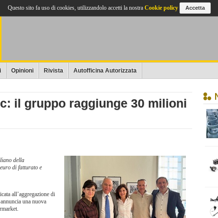
Questo sito fa uso di cookies, utilizzandolo accetti la nostra
Cookie policy
Accetta
i
Opinioni
Rivista
Autofficina Autorizzata
: il gruppo raggiunge 30 milioni
liano della
euro di fatturato e
cata all’aggregazione di
e, annuncia una nuova
ermarket.