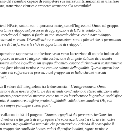
iano del ricambio capace di competere sui mercati internazionali in una fase
ione, transizione elettrica e crescente attenzione alla sostenibilità.
te di HParts, sottolinea l’importanza strategica dell’ingresso di Omec nel gruppo:
rtante sviluppo nel percorso di aggregazione di HParts votato alla
La crescita del Gruppo si fonda su una strategia chiara: combinare sviluppo
senza sul mercato. Diversificazione e innovazione sono i pilastri che ci permettono
re e di trasformare le sfide in opportunità di sviluppo”.
operazione rappresenta un ulteriore passo verso la creazione di un polo industriale
asso in avanti strategico nella costruzione di un polo italiano dei ricambi
a nostra visione è quella di un gruppo dinamico, capace di rinnovarsi costantemente
 una forte identità tecnica e una comune cultura della qualità. Questa operazione
cato e di rafforzare la presenza del gruppo sia in Italia che nei mercati
orio”.
ia il valore dell’integrazione tra le due società:
“L’integrazione di Omec
nsione della nostra offerta. Le due aziende condividono la stessa attenzione alla
me potremo presentarci al mercato come un unico interlocutore in grado di soddisfare
tivo è continuare a offrire prodotti affidabili, validati con standard OE, e di
oglio sempre più ampio e sinergico”.
e alla continuità del progetto:
“Siamo orgogliosi del percorso che Omec ha
i di entrare a far parte di un progetto che valorizza la nostra storia e le nostre
i uno step qualitativo naturale, che permetterà all’azienda di proseguire il
 gruppo che condivide i nostri valori di professionalità, rigore tecnico e