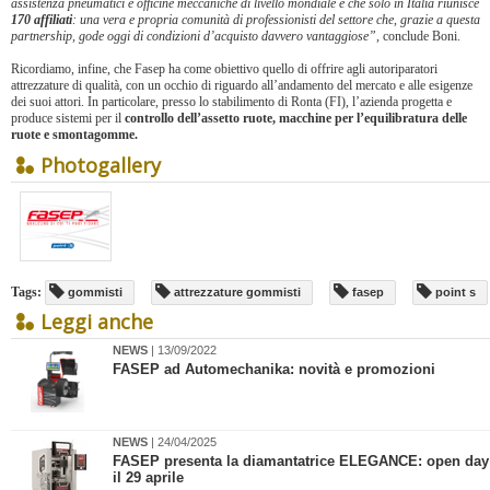
assistenza pneumatici e officine meccaniche di livello mondiale e che solo in Italia riunisce
170 affiliati
: una vera e propria comunità di professionisti del settore che, grazie a questa
partnership, gode oggi di condizioni d’acquisto davvero vantaggiose”
, conclude Boni.
Ricordiamo, infine, che Fasep ha come obiettivo quello di offrire agli autoriparatori
attrezzature di qualità, con un occhio di riguardo all’andamento del mercato e alle esigenze
dei suoi attori. In particolare, presso lo stabilimento di Ronta (FI), l’azienda progetta e
produce sistemi per il
controllo dell’assetto ruote, macchine per l’equilibratura delle
ruote e smontagomme.
Photogallery
Tags:
gommisti
attrezzature gommisti
fasep
point s
Leggi anche
NEWS
| 13/09/2022
FASEP ad Automechanika: novità e promozioni
NEWS
| 24/04/2025
​FASEP presenta la diamantatrice ELEGANCE: open day
il 29 aprile