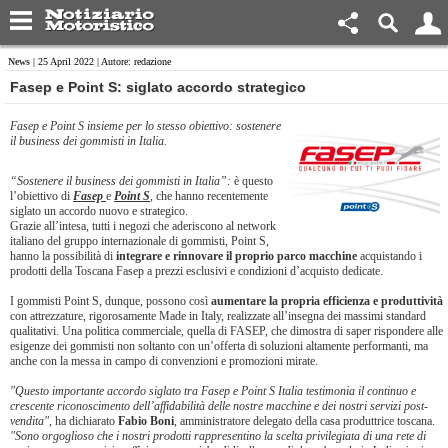
News
| 25 April 2022 | Autore: redazione
​Fasep e Point S: siglato accordo strategico
Fasep e Point S insieme per lo stesso obiettivo: sostenere
il business dei gommisti in Italia.
“Sostenere il business dei gommisti in Italia”:
è questo
l’obiettivo di
Fasep
e
Point S
, che hanno recentemente
siglato un accordo nuovo e strategico.
Grazie all’intesa, tutti i negozi che aderiscono al network
italiano del gruppo internazionale di gommisti, Point S,
hanno la possibilità di
integrare e rinnovare il proprio parco macchine
acquistando i
prodotti della Toscana Fasep a prezzi esclusivi e condizioni d’acquisto dedicate.
I gommisti Point S, dunque, possono così
aumentare la propria efficienza e produttività
con attrezzature, rigorosamente Made in Italy, realizzate all’insegna dei massimi standard
qualitativi. Una politica commerciale, quella di FASEP, che dimostra di saper rispondere alle
esigenze dei gommisti non soltanto con un’offerta di soluzioni altamente performanti, ma
anche con la messa in campo di convenzioni e promozioni mirate.
"Questo importante accordo siglato tra Fasep e Point S Italia testimonia il continuo e
crescente riconoscimento dell’affidabilità delle nostre macchine e dei nostri servizi post-
vendita"
, ha dichiarato
Fabio Boni
, amministratore delegato della casa produttrice toscana.
"Sono orgoglioso che i nostri prodotti rappresentino la scelta privilegiata di una rete di