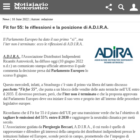
News
| 10 June 2022 | Autore: redazione
​Fit for 55: le riflessioni e la posizione di A.D.I.R.A.
Il Parlamento Europeo ha dato il suo primo “sì”, ma
l’iter non è terminato: ecco le riflessioni di A.D.I.R.A..
A.D.I.R.A.
, l'Associazione Distributori Indipendenti
Ricambi Autoveicoli, ha diffuso oggi (10 giugno 2022
n.d.r.) un comunicato stampa ufficiale attraverso il quale
commenta la decisione presa dal
Parlamento Europeo
lo
scorso 8 giugno.
Questo mercoledì, infatti, a Strasburgo c’è stato il primo via libera del tanto discusso
pacchetto “Fit for 55”
, che punta a un blocco delle vendite delle auto termiche nell’UE entro
il 2035. È doveroso precisare, però, che
l’iter non è terminato
e che la proposta approvata
dal Parlamento Europeo deve ora iniziare il suo vero e proprio iter all’interno delle procedure
legislative europee.
Ricordiamo che il Fit for 55 è il piano dell’UE per una transizione verde che ha l’obiettivo di
tagliare le emissioni del 55% entro il 2030
e raggiungere la neutralità climatica per metà
secolo.
L’Associazione guidata da
Piergiorgio Beccari
, A.D.I.R.A., il cui ruolo è quello di
rappresentare e difendere gli interessi della categoria dei distributori indipendenti presso le
istituzioni Italiane ed Europee, scende perciò in campo, promettendo che l’impegno di