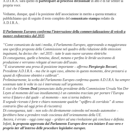
A.D.I.R.A. sarà quello di
partecipare al processo decisionale
in atto e di far sentire la
propria voce.
Vediamo, dunque, qual è la posizione dell’associazione in merito a questa tematica:
pubblichiamo qui di seguito il testo completo del
comunicato stampa
redatto da
A.D.I.R.A..
Il Parlamento Europeo conferma l’interruzione della commercializzazione di veicoli a
motore endotermico dal 2035
“Come comunicato da tutti i media, il Parlamento Europeo, approvando a maggioranza
una specifica proposta della Commissione nel quadro della riduzione delle emissioni
inquinanti, ha deciso che - nel 2035 - tutte le auto nuove saranno elettriche.
Di conseguenza, quelle a benzina, diesel, metano e perfino le ibride usciranno di
produzione e verranno relegate al mercato dell'usato.
“È sicuramente una presa di posizione importante – afferma
Piergiorgio Beccari
,
Presidente A.D.I.R.A. - ma che in ogni caso, almeno in questo momento, deve prestarsi a
spunti di riflessione obiettivi e calibrati”.
Preliminarmente, la scelta del Parlamento Europeo conferma quanto A.D.I.R.A. ha sempre
sostenuto tutte le volte in cui è intervenuta sull’argomento.
E cioè che il
Green Deal
(annunciato dalla presidente della Commissione Ursula Von Der
Leyen al momento del suo insediamento) è un cammino tracciato per portare l’Europa
verso il futuro e dal quale – al momento – non si torna indietro.
Il segnale ricevuto è forte e chiaro nonostante qualche “spiffero di corridoio” di senso
contrario (fino ad oggi privo di riscontro).
Di conseguenza, tutti – non solo chi direttamente coinvolto nel mondo automotive –
farebbero bene a prendere reale coscienza dell’orientamento della UE.
Ancora, è errato – oggi come oggi – gridare ad una rivoluzione già conclusa e definita.
Infatti,
la proposta approvata dal Parlamento Europeo deve ora iniziare il suo vero e
proprio iter all’interno delle procedure legislative europee.