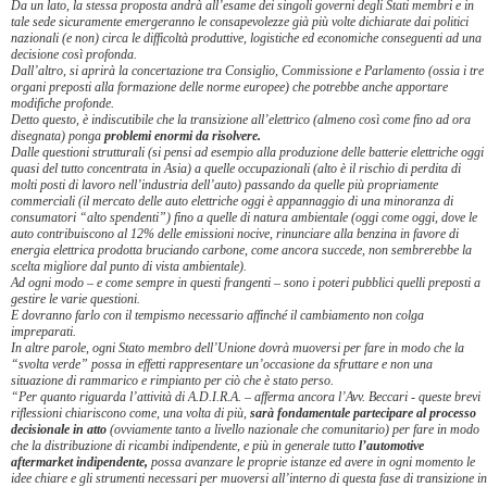
Da un lato, la stessa proposta andrà all’esame dei singoli governi degli Stati membri e in
tale sede sicuramente emergeranno le consapevolezze già più volte dichiarate dai politici
nazionali (e non) circa le difficoltà produttive, logistiche ed economiche conseguenti ad una
decisione così profonda.
Dall’altro, si aprirà la concertazione tra Consiglio, Commissione e Parlamento (ossia i tre
organi preposti alla formazione delle norme europee) che potrebbe anche apportare
modifiche profonde.
Detto questo, è indiscutibile che la transizione all’elettrico (almeno così come fino ad ora
disegnata) ponga
problemi enormi da risolvere.
Dalle questioni strutturali (si pensi ad esempio alla produzione delle batterie elettriche oggi
quasi del tutto concentrata in Asia) a quelle occupazionali (alto è il rischio di perdita di
molti posti di lavoro nell’industria dell’auto) passando da quelle più propriamente
commerciali (il mercato delle auto elettriche oggi è appannaggio di una minoranza di
consumatori “alto spendenti”) fino a quelle di natura ambientale (oggi come oggi, dove le
auto contribuiscono al 12% delle emissioni nocive, rinunciare alla benzina in favore di
energia elettrica prodotta bruciando carbone, come ancora succede, non sembrerebbe la
scelta migliore dal punto di vista ambientale).
Ad ogni modo – e come sempre in questi frangenti – sono i poteri pubblici quelli preposti a
gestire le varie questioni.
E dovranno farlo con il tempismo necessario affinché il cambiamento non colga
impreparati.
In altre parole, ogni Stato membro dell’Unione dovrà muoversi per fare in modo che la
“svolta verde” possa in effetti rappresentare un’occasione da sfruttare e non una
situazione di rammarico e rimpianto per ciò che è stato perso.
“Per quanto riguarda l’attività di A.D.I.R.A. – afferma ancora l’Avv. Beccari - queste brevi
riflessioni chiariscono come, una volta di più,
sarà fondamentale partecipare al processo
decisionale in atto
(ovviamente tanto a livello nazionale che comunitario) per fare in modo
che la distribuzione di ricambi indipendente, e più in generale tutto
l’automotive
aftermarket indipendente,
possa avanzare le proprie istanze ed avere in ogni momento le
idee chiare e gli strumenti necessari per muoversi all’interno di questa fase di transizione in