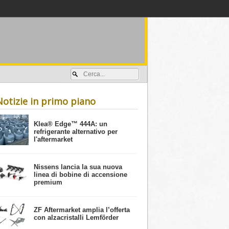
Accedi / registrati
Notizie in primo piano
​Klea® Edge™ 444A: un
refrigerante alternativo per
l'aftermarket
Nissens lancia la sua nuova
linea di bobine di accensione
premium
ZF Aftermarket amplia l’offerta
con alzacristalli Lemförder