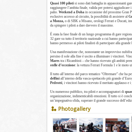
Quasi 100 piloti
si sono dati battaglia in appassionanti gar
raggiungere l’ambita finale, valida per potersi aggiudicare i
palio.
Weekend a Doha
in occasione del prossimo Gran 
esclusivo accesso al circuito, la possibilità di assistere al
Gr
a Monza,
o di SBK a Misano, orologi Ferrari e Ducati, i
da spingere i piloti a dare davvero il massimo.
È stata la fase finale di un lungo programma di gare regiona
32 gare su tutto il territorio nazionale a cui hanno partecipa
hanno permesso ai piloti finalisti di partecipare alla grand
Una manifestazione che, nonostante un improvviso nubifragio
persino il sole alla fine è uscito a illuminare i vincitori. Vin
Mares
tra i Ricambisti – che hanno ricevuto gli ambiti premi
stelle d’eccezione
: la vettura Ferrari Formula 1 e le moto
Il tutto all’interno del parco tematico “Oltremare” che ha 
delfini
all’interno della vasca-spettacolo più grande d’Euro
Pedrotti
, i vincitori hanno ricevuto il meritato applauso e i
Un numeroso pubblico, tra piloti e accompagnatori di
quas
organizzazione, indimenticabili emozioni. Il tutto si è co
un’impegnativa sfida, superare il grande successo dell’edi
Photogallery