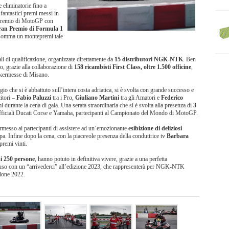
e eliminatorie fino a
 fantastici premi messi in
Premio di MotoGP con
an Premio di Formula 1
nsomma un montepremi tale
li di qualificazione, organizzate direttamente da
15 distributori NGK-NTK
. Ben
to, grazie alla collaborazione di
158 ricambisti First Class, oltre 1.500 officine
,
e kermesse di Misano.
 che si è abbattuto sull’intera costa adriatica, si è svolta con grande successo e
citori –
Fabio Paluzzi
tra i Pro,
Giuliano Martini
tra gli Amatori e
Federico
 durante la cena di gala. Una serata straordinaria che si è svolta alla presenza di
3
 ufficiali Ducati Corse e Yamaha, partecipanti al Campionato del Mondo di MotoGP.
permesso ai partecipanti di assistere ad un’emozionante
esibizione di deliziosi
pa. Infine dopo la cena, con la piacevole presenza della conduttrice tv
Barbara
 premi vinti.
i 250 persone
, hanno potuto in definitiva vivere, grazie a una perfetta
ncluso con un “arrivederci” all’edizione 2023, che rappresenterà per NGK-NTK
zione 2022.