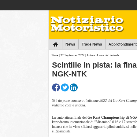
Collins
News
Trade News
Approfondiment
News
| 22 September 2022 | Autore: A cura dell’azienda
Scintille in pista: la f
NGK-NTK
Si è da poco conclusa l’edizione 2022 del Go Kart Cha
vediamo com’è andata.
La tanto attesa finale del
Go Kart Championship di
NGK
kartodromo internazionale di “Misanino” il 16 e 17 settem
intensa che ha visto sfidarsi agguerriti piloti suddivisi nell
e Ricambisti.