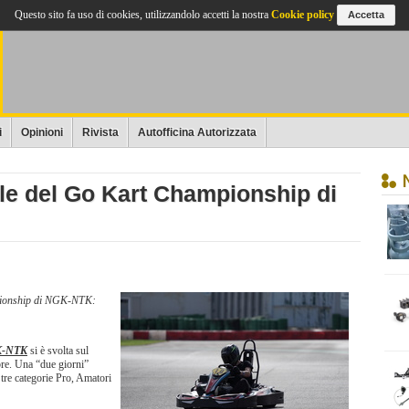
Questo sito fa uso di cookies, utilizzandolo accetti la nostra
Cookie policy
Accetta
i
Opinioni
Rivista
Autofficina Autorizzata
inale del Go Kart Championship di
mpionship di NGK-NTK:
-NTK
si è svolta sul
bre. Una “due giorni”
e tre categorie Pro, Amatori