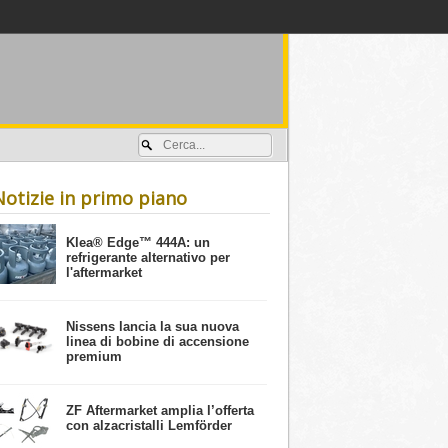
Accedi / registrati
Notizie in primo piano
​Klea® Edge™ 444A: un
refrigerante alternativo per
l'aftermarket
Nissens lancia la sua nuova
linea di bobine di accensione
premium
ZF Aftermarket amplia l’offerta
con alzacristalli Lemförder