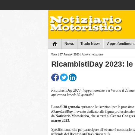
Collins
News
Trade News
Approfondiment
News
| 27 January 2023 | Autore: redazione
​RicambistiDay 2023: le 
RicambistiDay 2023: l'appuntamento è a Verona il 23 marz
apriranno lunedì 30 gennaio!
Lunedì 30 gennaio
apriranno le iscrizioni per la prossima
RicambistiDay
, l’evento dedicato alla figura professionale
da
Notiziario Motoristico
, che si terrà al
Centro Congress
marzo 2023
.
Specifichiamo che per partecipare all’evento è necessario is
ufficiale del RicambistiDay
(
clicca qui
).