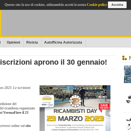
Questo sito fa uso di cookies, utilizzandolo accetti la nostra
Cookie policy
Accetta
i
Opinioni
Rivista
Autofficina Autorizzata
iscrizioni aprono il 30 gennaio!
o 2023. Le iscrizioni
 edizione del
 del ricambista organizzato
i VeronaFiere il 23
criversi online sul
sito