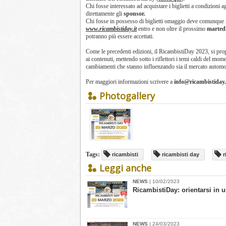
Chi fosse interessato ad acquistare i biglietti a condizioni 
direttamente gli
sponsor.
Chi fosse in possesso di biglietti omaggio deve comunque re
www.ricambistiday.it
entro e non oltre il prossimo
martedì
potranno più essere accettati.
Come le precedenti edizioni, il RicambistiDay 2023, si pr
ai contenuti, mettendo sotto i riflettori i temi caldi del mom
cambiamenti che stanno influenzando sia il mercato automoti
Per maggiori informazioni scrivere a
info@ricambistiday.
Photogallery
Tags:
ricambisti
ricambisti day
r
Leggi anche
NEWS
| 10/02/2023
​RicambistiDay: orientarsi i
NEWS
| 24/03/2023