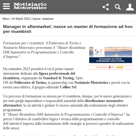
News
| 24 March 2023 | Autore: redazione
Manager in aftermarket: nasce un master di formazione ad hoc
per ricambisti
Formazione per i ricambisti: il Politecnico di Torino e
Notiziario Motoristico presentano il “Master Ricambista
IAM Automotive in Programmazione e Controllo
d’Impresa”.
Da settembre 2023 prenderà il via il primo master
interamente dedicato alla
figura professionale del
ricambista
, organizzato da
Standard & Testing
, Spin-
Off del
Politecnico di Torino,
in partnership con
Notiziario Motoristico
e perciò con la
nostra casa editrice, il gruppo editoriale
Collins Srl
.
Un percorso di formazione su misura per il ricambista, dunque, per le nuove generazioni e
per tutti quegli imprenditori e responsabili aziendali della
distribuzione automotive
aftermarket
, la cui attività è guidare le risorse aziendali alla realizzazione degli obiettivi
programmati.
Il
“Master Ricambista IAM Automotive in Programmazione e Controllo d’Impresa”
ha
perciò l’obiettivo di condividere logica e tecnica della programmazione e controllo
dell’attività d’impresa dalla formulazione delle strategie ai processi operativi di realizzazione
delle stesse.