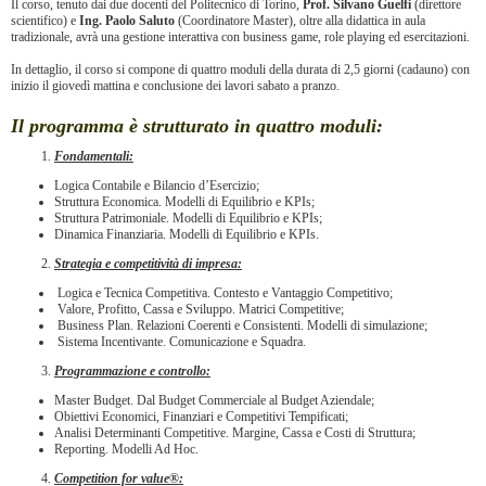
Il corso, tenuto dai due docenti del Politecnico di Torino,
Prof. Silvano Guelfi
(direttore
scientifico) e
Ing. Paolo Saluto
(Coordinatore Master), oltre alla didattica in aula
tradizionale, avrà una gestione interattiva con business game, role playing ed esercitazioni.
In dettaglio, il corso si compone di quattro moduli della durata di 2,5 giorni (cadauno) con
inizio il giovedì mattina e conclusione dei lavori sabato a pranzo.
Il programma è strutturato in quattro moduli:
Fondamentali:
Logica Contabile e Bilancio d’Esercizio;
Struttura Economica. Modelli di Equilibrio e KPIs;
Struttura Patrimoniale. Modelli di Equilibrio e KPIs;
Dinamica Finanziaria. Modelli di Equilibrio e KPIs.
Strategia e competitività di impresa:
Logica e Tecnica Competitiva. Contesto e Vantaggio Competitivo;
Valore, Profitto, Cassa e Sviluppo. Matrici Competitive;
Business Plan. Relazioni Coerenti e Consistenti. Modelli di simulazione;
Sistema Incentivante. Comunicazione e Squadra.
Programmazione e controllo:
Master Budget. Dal Budget Commerciale al Budget Aziendale;
Obiettivi Economici, Finanziari e Competitivi Tempificati;
Analisi Determinanti Competitive. Margine, Cassa e Costi di Struttura;
Reporting. Modelli Ad Hoc.
Competition for value®: