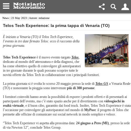
News
| 23 May 2023 | Autore: redazione
Telos Tech Experience: la prima tappa di Venaria (TO)
È iniziato a Venaria (TO) il Telos Tech Experience,
l’evento in tre date firmato Telos: ecco il racconto della
prima giornata.
Telos Tech Experience
è il nuovo evento targato
Telos
,
dedicato al mondo dell’attrezzatura e della diagnosi, che
ha come obiettivo quello di coinvolgere gli autoriparatori
in tre giornate durante le quali possano scoprire tutte le
novità offerte da Telos Tech in collaborazione con i principali fornitori.
La prima giornata si è svolta lo scorso 20 maggio presso la sede di
Telos GS
a Venaria Reale
(TO) e nonostante la pioggia sono intervenute
più di 300 persone
.
I fornitori coinvolti hanno avuto la possibilità di esporre i prodotti offerti e di presentarli ai
partecipanti dell’evento, ma c’è stato spazio anche per il divertimento con
videogiochi in
realtà virtuale
, e il buon cibo, garantito dai food truck. Inoltre, Telos Tech Experience è stata
l’occasione per coinvolgere gli autoriparatori nel mondo di
MyPost
: il progetto di Telos che
permette alle officine di comunicare sui social network in modo semplice e veloce.
“Telos Tech Experience vi aspetta alla prossima data:
24 giugno a Pero (MI)
, presso la sede
di via Newton 12”, conclude Telos Group.