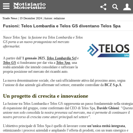
Trade News
| 19 December 2024 | Autore: redazione
Fusioni: Telos Lombardia e Telos GS diventano Telos Spa
Nasce Telos Spa: la fusione tra Telos Lombardia e Telos
GS porta a un nuovo protagonista nel mercato
aftermarket.
A partire dall’
1 gennaio 2025
,
Telos Lombardia Srl
e
Telos GS
si fonderanno per dar vita a
Telos Spa
, una
realtà aziendale che intende consolidare e rafforzare la
propria posizione nel mercato dei ricambi auto.
La nuova denominazione sociale, che sarà ufficialmente attiva dal prossimo anno, segna
l’unione di due aziende già affermate nel settore, entrambe controllate da
BCZ S.p.A
.
Un progetto di crescita e innovazione
La fusione tra Telos Lombardia e Telos GS rappresenta un passo fondamentale nella strategia
di espansione del gruppo, come confermato dal CEO di Telos Spa,
Davide Ghioni
:
“Questa
unione non solo consolida la nostra presenza sul mercato, ma ci permette di continuare il
nostro percorso di crescita come attori principali nel settore”.
L'obiettivo principale di Telos Spa è quello di lavorare come
un’unica entità integrata
,
ottimizzando i processi aziendali e ampliando l’offerta di prodotti, con un team sinergico e