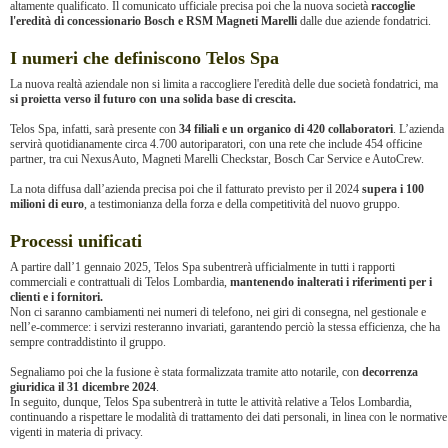
altamente qualificato. Il comunicato ufficiale precisa poi che la nuova società
raccoglie
l'eredità di concessionario Bosch e RSM Magneti Marelli
dalle due aziende fondatrici.
I numeri che definiscono Telos Spa
La nuova realtà aziendale non si limita a raccogliere l'eredità delle due società fondatrici, ma
si proietta verso il futuro con una solida base di crescita.
Telos Spa, infatti, sarà presente con
34 filiali e un organico di 420 collaboratori
. L’azienda
servirà quotidianamente circa 4.700 autoriparatori, con una rete che include 454 officine
partner, tra cui NexusAuto, Magneti Marelli Checkstar, Bosch Car Service e AutoCrew.
La nota diffusa dall’azienda precisa poi che il fatturato previsto per il 2024
supera i 100
milioni di euro
, a testimonianza della forza e della competitività del nuovo gruppo.
Processi unificati
A partire dall’1 gennaio 2025, Telos Spa subentrerà ufficialmente in tutti i rapporti
commerciali e contrattuali di Telos Lombardia,
mantenendo inalterati i riferimenti per i
clienti e i fornitori.
Non ci saranno cambiamenti nei numeri di telefono, nei giri di consegna, nel gestionale e
nell’e-commerce: i servizi resteranno invariati, garantendo perciò la stessa efficienza, che ha
sempre contraddistinto il gruppo.
Segnaliamo poi che la fusione è stata formalizzata tramite atto notarile, con
decorrenza
giuridica il 31 dicembre 2024
.
In seguito, dunque, Telos Spa subentrerà in tutte le attività relative a Telos Lombardia,
continuando a rispettare le modalità di trattamento dei dati personali, in linea con le normative
vigenti in materia di privacy.