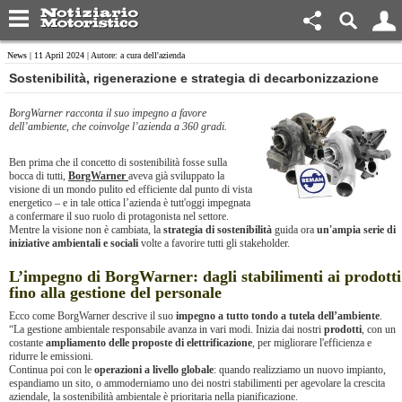
News
| 11 April 2024 | Autore: a cura dell'azienda
Sostenibilità, rigenerazione e strategia di decarbonizzazione
BorgWarner racconta il suo impegno a favore
dell’ambiente, che coinvolge l’azienda a 360 gradi.
Ben prima che il concetto di sostenibilità fosse sulla
bocca di tutti,
BorgWarner
aveva già sviluppato la
visione di un mondo pulito ed efficiente dal punto di vista
energetico – e in tale ottica l’azienda è tutt'oggi impegnata
a confermare il suo ruolo di protagonista nel settore.
Mentre la visione non è cambiata, la
strategia di sostenibilità
guida ora
un'ampia serie di
iniziative ambientali e sociali
volte a favorire tutti gli stakeholder.
L’impegno di BorgWarner: dagli stabilimenti ai prodotti
fino alla gestione del personale
Ecco come BorgWarner descrive il suo
impegno a tutto tondo a tutela dell’ambiente
.
“La gestione ambientale responsabile avanza in vari modi. Inizia dai nostri
prodotti
, con un
costante
ampliamento delle proposte di elettrificazione
, per migliorare l'efficienza e
ridurre le emissioni.
Continua poi con le
operazioni a livello globale
: quando realizziamo un nuovo impianto,
espandiamo un sito, o ammoderniamo uno dei nostri stabilimenti per agevolare la crescita
aziendale, la sostenibilità ambientale è prioritaria nella pianificazione.