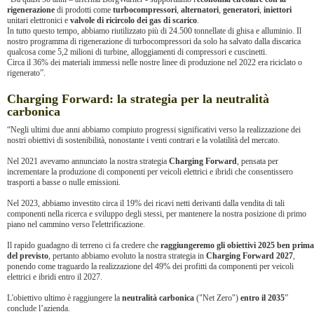
rigenerazione
di prodotti come
turbocompressori
,
alternatori
,
generatori
,
iniettori
unitari elettronici e
valvole di ricircolo dei gas di scarico
.
In tutto questo tempo, abbiamo riutilizzato più di 24.500 tonnellate di ghisa e alluminio. Il
nostro programma di rigenerazione di turbocompressori da solo ha salvato dalla discarica
qualcosa come 5,2 milioni di turbine, alloggiamenti di compressori e cuscinetti.
Circa il 36% dei materiali immessi nelle nostre linee di produzione nel 2022 era riciclato o
rigenerato”.
Charging Forward: la strategia per la neutralità
carbonica
“Negli ultimi due anni abbiamo compiuto progressi significativi verso la realizzazione dei
nostri obiettivi di sostenibilità, nonostante i venti contrari e la volatilità del mercato.
Nel 2021 avevamo annunciato la nostra strategia
Charging Forward
, pensata per
incrementare la produzione di componenti per veicoli elettrici e ibridi che consentissero
trasporti a basse o nulle emissioni.
Nel 2023, abbiamo investito circa il 19% dei ricavi netti derivanti dalla vendita di tali
componenti nella ricerca e sviluppo degli stessi, per mantenere la nostra posizione di primo
piano nel cammino verso l'elettrificazione.
Il rapido guadagno di terreno ci fa credere che
raggiungeremo gli obiettivi 2025 ben prima
del previsto
, pertanto abbiamo evoluto la nostra strategia in
Charging Forward 2027
,
ponendo come traguardo la realizzazione del 49% dei profitti da componenti per veicoli
elettrici e ibridi entro il 2027.
L'obiettivo ultimo è raggiungere la
neutralità carbonica
("Net Zero")
entro il 2035
”
conclude l’azienda.