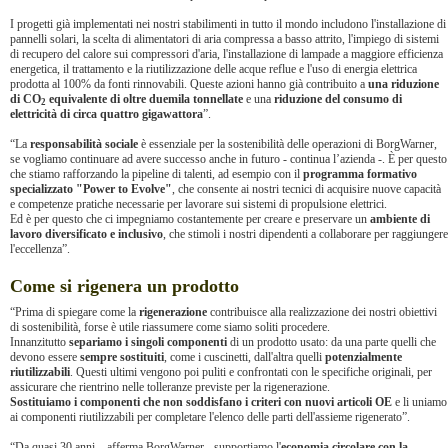
I progetti già implementati nei nostri stabilimenti in tutto il mondo includono l'installazione di
pannelli solari, la scelta di alimentatori di aria compressa a basso attrito, l'impiego di sistemi
di recupero del calore sui compressori d'aria, l'installazione di lampade a maggiore efficienza
energetica, il trattamento e la riutilizzazione delle acque reflue e l'uso di energia elettrica
prodotta al 100% da fonti rinnovabili. Queste azioni hanno già contribuito a
una riduzione
di CO
equivalente di oltre duemila tonnellate
e una
riduzione del consumo di
2
elettricità di circa quattro gigawattora
”.
“La
responsabilità sociale
è essenziale per la sostenibilità delle operazioni di BorgWarner,
se vogliamo continuare ad avere successo anche in futuro - continua l’azienda -. È per questo
che stiamo rafforzando la pipeline di talenti, ad esempio con il
programma formativo
specializzato "Power to Evolve"
, che consente ai nostri tecnici di acquisire nuove capacità
e competenze pratiche necessarie per lavorare sui sistemi di propulsione elettrici.
Ed è per questo che ci impegniamo costantemente per creare e preservare un
ambiente di
lavoro diversificato e inclusivo
, che stimoli i nostri dipendenti a collaborare per raggiungere
l'eccellenza”.
Come si rigenera un prodotto
“Prima di spiegare come la
rigenerazione
contribuisce alla realizzazione dei nostri obiettivi
di sostenibilità, forse è utile riassumere come siamo soliti procedere.
Innanzitutto
separiamo i singoli componenti
di un prodotto usato: da una parte quelli che
devono essere
sempre sostituiti
, come i cuscinetti, dall'altra quelli
potenzialmente
riutilizzabili
. Questi ultimi vengono poi puliti e confrontati con le specifiche originali, per
assicurare che rientrino nelle tolleranze previste per la rigenerazione.
Sostituiamo i componenti che non soddisfano i criteri con nuovi articoli OE
e li uniamo
ai componenti riutilizzabili per completare l'elenco delle parti dell'assieme rigenerato”.
“Da quasi 30 anni – afferma BorgWarner - supportiamo l'
economia circolare con la