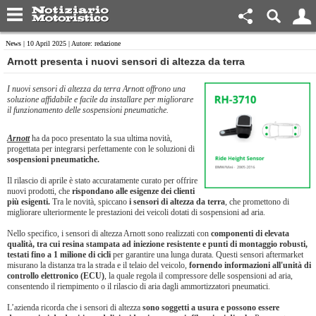
News
| 10 April 2025 | Autore: redazione
​Arnott presenta i nuovi sensori di altezza da terra
I nuovi sensori di altezza da terra Arnott offrono una
soluzione affidabile e facile da installare per migliorare
il funzionamento delle sospensioni pneumatiche.
Arnott
ha da poco presentato la sua ultima novità,
progettata per integrarsi perfettamente con le soluzioni di
sospensioni pneumatiche.
Il rilascio di aprile è stato accuratamente curato per offrire
nuovi prodotti, che
rispondano alle esigenze dei clienti
più esigenti.
Tra le novità, spiccano
i sensori di altezza da terra
, che promettono di
migliorare ulteriormente le prestazioni dei veicoli dotati di sospensioni ad aria.
Nello specifico, i sensori di altezza Arnott sono realizzati con
componenti di elevata
qualità, tra cui resina stampata ad iniezione resistente e punti di montaggio robusti,
testati fino a 1 milione di cicli
per garantire una lunga durata. Questi sensori aftermarket
misurano la distanza tra la strada e il telaio del veicolo,
fornendo informazioni all'unità di
controllo elettronico (ECU)
, la quale regola il compressore delle sospensioni ad aria,
consentendo il riempimento o il rilascio di aria dagli ammortizzatori pneumatici.
L’azienda ricorda che i sensori di altezza
sono soggetti a usura e possono essere