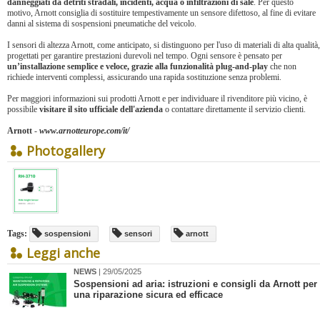
danneggiati da detriti stradali, incidenti, acqua o infiltrazioni di sale
. Per questo
motivo, Arnott consiglia di sostituire tempestivamente un sensore difettoso, al fine di evitare
danni al sistema di sospensioni pneumatiche del veicolo.
I sensori di altezza Arnott, come anticipato, si distinguono per l'uso di materiali di alta qualità,
progettati per garantire prestazioni durevoli nel tempo. Ogni sensore è pensato per
un’installazione semplice e veloce, grazie alla funzionalità plug-and-play
che non
richiede interventi complessi, assicurando una rapida sostituzione senza problemi.
Per maggiori informazioni sui prodotti Arnott e per individuare il rivenditore più vicino, è
possibile
visitare il sito ufficiale dell'azienda
o contattare direttamente il servizio clienti.
Arnott
-
www.arnotteurope.com/it/
Photogallery
Tags:
sospensioni
sensori
arnott
Leggi anche
NEWS
| 29/05/2025
Sospensioni ad aria: istruzioni e consigli da Arnott per
una riparazione sicura ed efficace