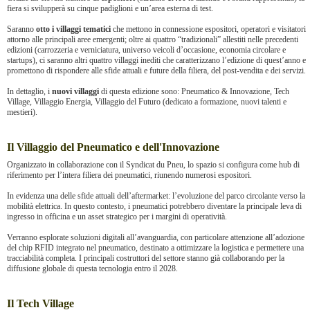
fiera si svilupperà su cinque padiglioni e un’area esterna di test.
Saranno
otto i villaggi tematici
che mettono in connessione espositori, operatori e visitatori
attorno alle principali aree emergenti; oltre ai quattro “tradizionali” allestiti nelle precedenti
edizioni (carrozzeria e verniciatura, universo veicoli d’occasione, economia circolare e
startups), ci saranno altri quattro villaggi inediti che caratterizzano l’edizione di quest’anno e
promettono di rispondere alle sfide attuali e future della filiera, del post-vendita e dei servizi.
In dettaglio, i
nuovi villaggi
di questa edizione sono: Pneumatico & Innovazione, Tech
Village, Villaggio Energia, Villaggio del Futuro (dedicato a formazione, nuovi talenti e
mestieri).
Il Villaggio del Pneumatico e dell'Innovazione
Organizzato in collaborazione con il Syndicat du Pneu, lo spazio si configura come hub di
riferimento per l’intera filiera dei pneumatici, riunendo numerosi espositori.
In evidenza una delle sfide attuali dell’aftermarket: l’evoluzione del parco circolante verso la
mobilità elettrica. In questo contesto, i pneumatici potrebbero diventare la principale leva di
ingresso in officina e un asset strategico per i margini di operatività.
Verranno esplorate soluzioni digitali all’avanguardia, con particolare attenzione all’adozione
del chip RFID integrato nel pneumatico, destinato a ottimizzare la logistica e permettere una
tracciabilità completa. I principali costruttori del settore stanno già collaborando per la
diffusione globale di questa tecnologia entro il 2028.
Il Tech Village