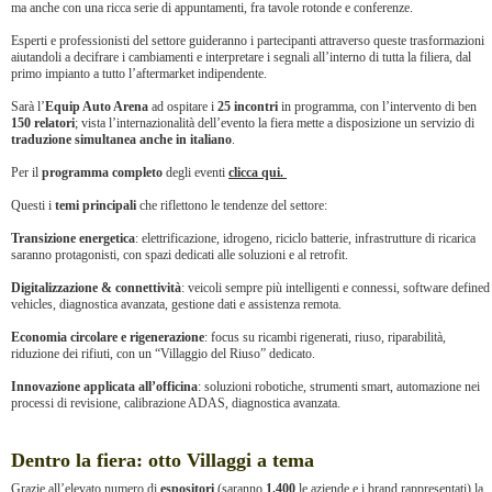
ma anche con una ricca serie di appuntamenti, fra tavole rotonde e conferenze.
Esperti e professionisti del settore guideranno i partecipanti attraverso queste trasformazioni
aiutandoli a decifrare i cambiamenti e interpretare i segnali all’interno di tutta la filiera, dal
primo impianto a tutto l’aftermarket indipendente.
Sarà l’
Equip Auto Arena
ad ospitare i
25 incontri
in programma, con l’intervento di ben
150 relatori
; vista l’internazionalità dell’evento la fiera mette a disposizione un servizio di
traduzione simultanea anche in italiano
.
Per il
programma completo
degli eventi
clicca qui.
Questi i
temi principali
che riflettono le tendenze del settore:
Transizione energetica
: elettrificazione, idrogeno, riciclo batterie, infrastrutture di ricarica
saranno protagonisti, con spazi dedicati alle soluzioni e al retrofit.
Digitalizzazione & connettività
: veicoli sempre più intelligenti e connessi, software defined
vehicles, diagnostica avanzata, gestione dati e assistenza remota.
Economia circolare e rigenerazione
: focus su ricambi rigenerati, riuso, riparabilità,
riduzione dei rifiuti, con un “Villaggio del Riuso” dedicato.
Innovazione applicata all’officina
: soluzioni robotiche, strumenti smart, automazione nei
processi di revisione, calibrazione ADAS, diagnostica avanzata.
Dentro la fiera: otto Villaggi a tema
Grazie all’elevato numero di
espositori
(saranno
1.400
le aziende e i brand rappresentati) la