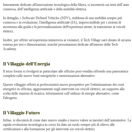
Interamente dedicato all'innovazione tecnologica della filiera, si incentrerà sui temi dell’auto
connessa, dell’intelligenza artificiale e della mobilità elettrica.
In dettaglio, i Software Defined Vehicles (SDV), emblema di una mobilità sempre più
connessa e in evoluzione; l'intelligenza artificiale (IA), imprescindibile per i sistemi di
assistenza alla guida e la personalizzazione dell'esperienza utente; la transizione ai veicoli
elettrici.
Inoltre, per offrire un'esperienza immersiva ai visitatori, il Tech Village sarò dotato di un'area
esterna per test e dimostrazioni, nonché presentazioni dedicate all'interno della Tech
Academy.
Il Villaggio dell’Energia
Il terzo forum si rivolgerà in particolare alle officine post-vendita offrendo una panoramica
completa sulle nuove fonti energetiche e motorizzazioni alternative.
Questo villaggio offrirà ai professionisti nuove prospettive per l'ottimizzazione dei costi
energetici in officina; aggiornamenti sugli interventi sui veicoli elettrici; un supporto alla
scelta delle stazioni di ricarica; informazioni sull’utilizzo di energie alternative, come
l'idrogeno.
Il Villaggio Futuro
Infine, si discuterà di come dare nuovo smalto e nuovo valore ai mestieri dell’automotive. La
rapida evoluzione tecnologica in corso ha dato un ruolo sempre più di rilievo alle
certificazioni e alla formazione per gli interventi sui veicoli elettrici.