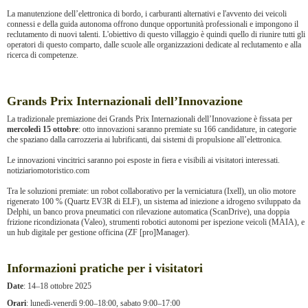
La manutenzione dell’elettronica di bordo, i carburanti alternativi e l'avvento dei veicoli
connessi e della guida autonoma offrono dunque opportunità professionali e impongono il
reclutamento di nuovi talenti. L'obiettivo di questo villaggio è quindi quello di riunire tutti gli
operatori di questo comparto, dalle scuole alle organizzazioni dedicate al reclutamento e alla
ricerca di competenze.
Grands Prix Internazionali dell’Innovazione
La tradizionale premiazione dei Grands Prix Internazionali dell’Innovazione è fissata per
mercoledì 15 ottobre
: otto innovazioni saranno premiate su 166 candidature, in categorie
che spaziano dalla carrozzeria ai lubrificanti, dai sistemi di propulsione all’elettronica.
Le innovazioni vincitrici saranno poi esposte in fiera e visibili ai visitatori interessati.
notiziariomotoristico.com
Tra le soluzioni premiate: un robot collaborativo per la verniciatura (Ixell), un olio motore
rigenerato 100 % (Quartz EV3R di ELF), un sistema ad iniezione a idrogeno sviluppato da
Delphi, un banco prova pneumatici con rilevazione automatica (ScanDrive), una doppia
frizione ricondizionata (Valeo), strumenti robotici autonomi per ispezione veicoli (MAIA), e
un hub digitale per gestione officina (ZF [pro]Manager).
Informazioni pratiche per i visitatori
Date
: 14–18 ottobre 2025
Orari
: lunedì-venerdì 9:00–18:00, sabato 9:00–17:00