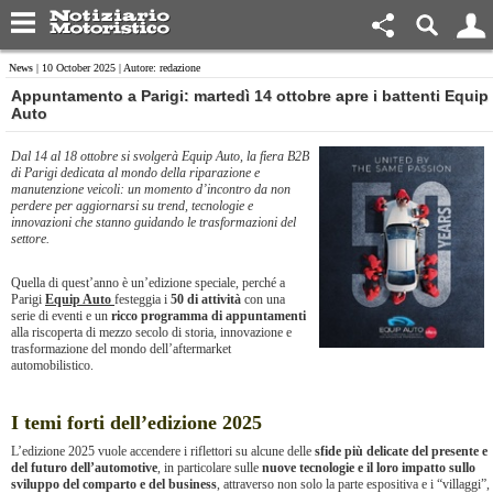
News
| 10 October 2025 | Autore: redazione
Appuntamento a Parigi: martedì 14 ottobre apre i battenti Equip
Auto
Dal 14 al 18 ottobre si svolgerà Equip Auto, la fiera B2B
di Parigi dedicata al mondo della riparazione e
manutenzione veicoli: un momento d’incontro da non
perdere per aggiornarsi su trend, tecnologie e
innovazioni che stanno guidando le trasformazioni del
settore.
Quella di quest’anno è un’edizione speciale, perché a
Parigi
Equip Auto
festeggia i
50 di attività
con una
serie di eventi e un
ricco programma di appuntamenti
alla riscoperta di mezzo secolo di storia, innovazione e
trasformazione del mondo dell’aftermarket
automobilistico.
I temi forti dell’edizione 2025
L’edizione 2025 vuole accendere i riflettori su alcune delle
sfide più delicate del presente e
del futuro dell’automotive
, in particolare sulle
nuove tecnologie e il loro impatto sullo
sviluppo del comparto e del business
, attraverso non solo la parte espositiva e i “villaggi”,