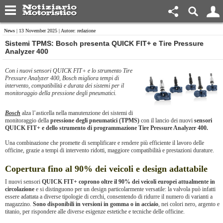
News
| 13 November 2025 | Autore: redazione
​Sistemi TPMS: Bosch presenta QUICK FIT+ e Tire Pressure
Analyzer 400
Con i nuovi sensori QUICK FIT+ e lo strumento Tire
Pressure Analyzer 400, Bosch migliora tempi di
intervento, compatibilità e durata dei sistemi per il
monitoraggio della pressione degli pneumatici.
Bosch
alza l’asticella nella manutenzione dei sistemi di
monitoraggio della
pressione degli pneumatici (TPMS)
con il lancio dei nuovi
sensori
QUICK FIT+ e dello strumento di programmazione Tire Pressure Analyzer 400.
Una combinazione che promette di semplificare e rendere più efficiente il lavoro delle
officine, grazie a tempi di intervento ridotti, maggiore compatibilità e prestazioni durature.
Copertura fino al 90% dei veicoli e design adattabile
I nuovi sensori
QUICK FIT+ coprono oltre il 90% dei veicoli europei attualmente in
circolazione
e si distinguono per un design particolarmente versatile: la valvola può infatti
essere adattata a diverse tipologie di cerchi, consentendo di ridurre il numero di varianti a
magazzino.
Sono disponibili in versioni in gomma o in acciaio
, nei colori nero, argento e
titanio, per rispondere alle diverse esigenze estetiche e tecniche delle officine.