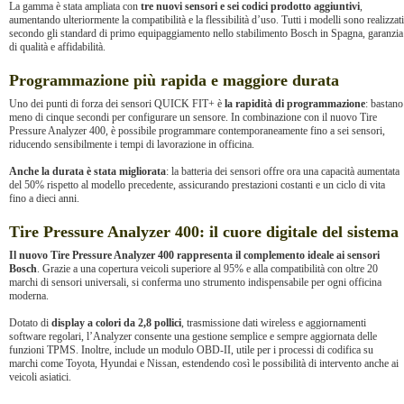
La gamma è stata ampliata con
tre nuovi sensori e sei codici prodotto aggiuntivi
,
aumentando ulteriormente la compatibilità e la flessibilità d’uso. Tutti i modelli sono realizzati
secondo gli standard di primo equipaggiamento nello stabilimento Bosch in Spagna, garanzia
di qualità e affidabilità.
Programmazione più rapida e maggiore durata
Uno dei punti di forza dei sensori QUICK FIT+ è
la rapidità di programmazione
: bastano
meno di cinque secondi per configurare un sensore. In combinazione con il nuovo Tire
Pressure Analyzer 400, è possibile programmare contemporaneamente fino a sei sensori,
riducendo sensibilmente i tempi di lavorazione in officina.
Anche la durata è stata migliorata
: la batteria dei sensori offre ora una capacità aumentata
del 50% rispetto al modello precedente, assicurando prestazioni costanti e un ciclo di vita
fino a dieci anni.
Tire Pressure Analyzer 400: il cuore digitale del sistema
Il nuovo Tire Pressure Analyzer 400 rappresenta il complemento ideale ai sensori
Bosch
. Grazie a una copertura veicoli superiore al 95% e alla compatibilità con oltre 20
marchi di sensori universali, si conferma uno strumento indispensabile per ogni officina
moderna.
Dotato di
display a colori da 2,8 pollici
, trasmissione dati wireless e aggiornamenti
software regolari, l’Analyzer consente una gestione semplice e sempre aggiornata delle
funzioni TPMS. Inoltre, include un modulo OBD-II, utile per i processi di codifica su
marchi come Toyota, Hyundai e Nissan, estendendo così le possibilità di intervento anche ai
veicoli asiatici.