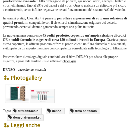
purificazione avanzata
: i filtri proteggono da polvere, gas nocivi, odori, allergeni, batteri e
virus, eliminando fino al 99% dei batteri e dei virus. Questo assicura un abitacolo più sicuro
e confortevole, senza influire negativamente sul funzionamento del sistema A/C del veicolo.
In termini pratici,
ClearAir+ è pensato per offrire ai possessori di auto una soluzione di
qualità premium
, compatibile con il sistema di climatizzazione originale del veicolo,
prevenendo eventuali danni e garantendo sempre aria pulita in uscita.
La nuova gamma comprende
45 codici prodotto, coprendo un’ampia selezione di codici
OE e soddisfacendo le esigenze di circa 150 milioni di veicoli in Europa
. Grazie a questa
estesa copertura, le officine possono offrire ai propri clienti un filtro abitacolo di alta qualità,
sviluppato da un esperto mondiale con competenze consolidate nella tecnologia di filtrazione.
Per consultare il catalogo digitale e individuare il filtro DENSO più adatto alle proprie
esigenze, è possibile visitare il sito ufficiale:
clicca qui
.
DENSO
-
www.denso-am.eu/it
Photogallery
Tags:
filtri abitacolo
denso
filtro abitacolo
denso aftermarket
Leggi anche