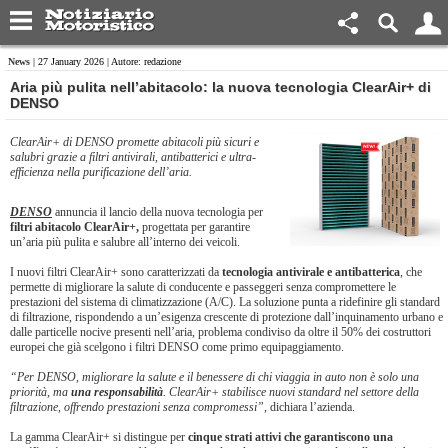
News
| 27 January 2026 | Autore: redazione
Aria più pulita nell’abitacolo: la nuova tecnologia ClearAir+ di
DENSO
ClearAir+ di DENSO promette abitacoli più sicuri e
salubri grazie a filtri antivirali, antibatterici e ultra-
efficienza nella purificazione dell’aria.
DENSO
annuncia il lancio della nuova tecnologia per
filtri abitacolo ClearAir+,
progettata per garantire
un’aria più pulita e salubre all’interno dei veicoli.
I nuovi filtri ClearAir+ sono caratterizzati da
tecnologia antivirale e antibatterica
, che
permette di migliorare la salute di conducente e passeggeri senza compromettere le
prestazioni del sistema di climatizzazione (A/C). La soluzione punta a ridefinire gli standard
di filtrazione, rispondendo a un’esigenza crescente di protezione dall’inquinamento urbano e
dalle particelle nocive presenti nell’aria, problema condiviso da oltre il 50% dei costruttori
europei che già scelgono i filtri DENSO come primo equipaggiamento.
“Per DENSO, migliorare la salute e il benessere di chi viaggia in auto non è solo una
priorità, ma
una responsabilità
. ClearAir+ stabilisce nuovi standard nel settore della
filtrazione, offrendo prestazioni senza compromessi”
, dichiara l’azienda.
La gamma ClearAir+ si distingue per
cinque strati attivi che garantiscono una