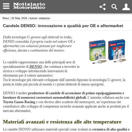
News
| 26 May 2026 | Autore: redazione
​Candele DENSO: innovazione e qualità per OE e aftermarket
Dalla tecnologia U-groove agli elettrodi in iridio,
DENSO consolida il proprio ruolo nel settore OE e
aftermarket con soluzioni pensate per migliorare
efficienza, durata e combustione del motore.
Le candele rappresentano una delle principali aree di
specializzazione di
DENSO
, che continua a investire in
ricerca e sviluppo introducendo innovazioni di
riferimento per il settore automotive.
Tra le tecnologie più rilevanti sviluppate dall’azienda figurano la tecnologia U-groove, la
punta in iridio più piccola al mondo e i primi elettrodi di massa sporgenti.
DENSO è inoltre
produttore di candele di accensione di primo equipaggiamento e
fornitore di numerosi costruttori automobilistici globali.
L’azienda collabora anche con
Toyota Gazoo Racing
e con diverse altre scuderie del motorsport, un’esperienza che
contribuisce allo sviluppo di competenze tecniche avanzate applicate anche ai prodotti per il
mercato aftermarket.
Materiali avanzati e resistenza alle alte temperature
Le candele DENSO utilizzano materiali speciali come isolanti in
ceramica di alta qualità e