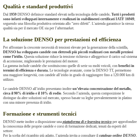
Qualità e standard produttivi
Dal
1959
DENSO definisce standard elevati nella tecnologia delle candele
. Tutti i prodotti
sono infatti sviluppati internamente e realizzati in stabilimenti certificati IATF 16949
,
seguendo una filosofia produttiva orientata allo “zero difetti”. L’azienda garantisce la stessa
qualità sia per il mercato OE sia per l’aftermarket.
La soluzione DENSO per prestazioni ed efficienza
Per affrontare la crescente necessità di tensioni elevate per la generazione della scintilla,
DENSO ha sviluppato candele con elettrodi più piccoli realizzati con metalli preziosi
come l’iridio.
Questa soluzione riduce la tensione richiesta e alleggerisce il carico sul sistema
di accensione, migliorando le prestazioni del motore.
La gamma include candele che sostituiscono quelle di serie su molti veicoli, con
benefici in
termini di efficienza e durata.
Le tecnologie avanzate, come la DENSO TT, permettono
una maggiore longevità, con candele all’iridio in grado di raggiungere fino a 120.000 km di
utilizzo.
Le candele DENSO all’iridio presentano inoltre
un’elevata concentrazione del metallo,
circa il 90% di iridio e il 10% di rodio
. Secondo l’azienda, questa composizione le
distingue da altre soluzioni sul mercato, spesso basate su leghe prevalentemente in platino
con una minore presenza di iridio.
Formazione e strumenti tecnici
DENSO mette inoltre a disposizione una
piattaforma di e-learning tecnico
per approfondire
la conoscenza delle proprie candele e corsi di formazione dedicati, tenuti da esperti del
settore.
Per la scelta del ricambio più adatto, l’azienda invita a consultare il
catalogo online DENSO
,