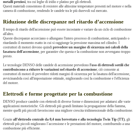
metalli preziosi
, tra cui leghe di iridio e platino per gli elettrodi.
Questi materiali consentono di resistere alle altissime temperature presenti nel motore e nella
camera di combustione, rendendo le candele tra le più durevoli sul mercato.
Riduzione delle discrepanze nel ritardo d’accensione
Il tempo di ritardo dell'accensione può essere incostante e variare da un ciclo di combustione
all'altro.
Queste discrepanze accorciano o allungano l'intero processo di combustione, anticipando o
ritardando il momento esatto in cui si raggiunge la pressione massima nel cilindro. I
costruttori di motori devono quindi
prevedere un margine di sicurezza nei calcoli della
fasatura dell'accensione
, per garantire che questa e la combustione non avvengano troppo
presto.
Le tecnologie DENSO delle candele di accensione prevedono
l'uso di elettrodi sottili che
contribuiscono a ridurre le variazioni nel ritardo di accensione
; ciò consente ai
costruttori di motori di prevedere ridotti margini di sicurezza per la fasatura dell'accensione,
avvicinandola così all'impostazione ottimale, migliorando così la combustione e l'efficienza
del motore.
Elettrodi e forme progettate per la combustione
DENSO produce candele con elettrodi di diverse forme e dimensioni per adattarsi alle varie
applicazioni motoristiche. Gli elettrodi più grandi limitano la propagazione della fiamma,
mentre quelli più piccoli favoriscono una migliore crescita tridimensionale della combustione.
Grazie
all’elettrodo centrale da 0,4 mm brevettato e alla tecnologia Twin Tip (TT)
, gli
elettrodi più piccoli migliorano l’accensione e le prestazioni del motore, contribuendo a una
combustione più efficiente.