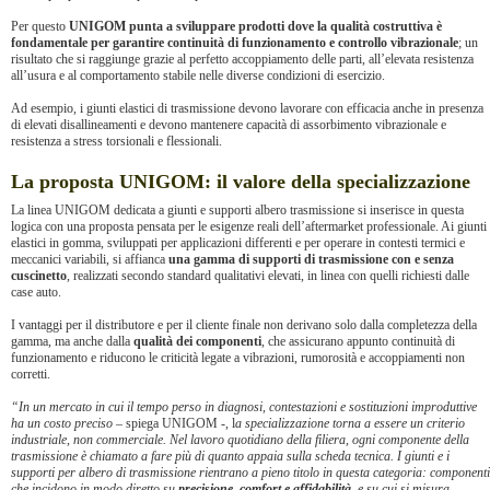
Per questo
UNIGOM punta a sviluppare prodotti dove la qualità costruttiva è
fondamentale per garantire continuità di funzionamento e controllo vibrazionale
; un
risultato che si raggiunge grazie al perfetto accoppiamento delle parti, all’elevata resistenza
all’usura e al comportamento stabile nelle diverse condizioni di esercizio.
Ad esempio, i giunti elastici di trasmissione devono lavorare con efficacia anche in presenza
di elevati disallineamenti e devono mantenere capacità di assorbimento vibrazionale e
resistenza a stress torsionali e flessionali.
La proposta UNIGOM: il valore della specializzazione
La linea UNIGOM dedicata a giunti e supporti albero trasmissione si inserisce in questa
logica con una proposta pensata per le esigenze reali dell’aftermarket professionale. Ai giunti
elastici in gomma, sviluppati per applicazioni differenti e per operare in contesti termici e
meccanici variabili, si affianca
una gamma di supporti di trasmissione con e senza
cuscinetto
, realizzati secondo standard qualitativi elevati, in linea con quelli richiesti dalle
case auto.
I vantaggi per il distributore e per il cliente finale non derivano solo dalla completezza della
gamma, ma anche dalla
qualità dei componenti
, che assicurano appunto continuità di
funzionamento e riducono le criticità legate a vibrazioni, rumorosità e accoppiamenti non
corretti.
“In un mercato in cui il tempo perso in diagnosi, contestazioni e sostituzioni improduttive
ha un costo preciso
– spiega UNIGOM -, l
a specializzazione torna a essere un criterio
industriale, non commerciale. Nel lavoro quotidiano della filiera, ogni componente della
trasmissione è chiamato a fare più di quanto appaia sulla scheda tecnica. I giunti e i
supporti per albero di trasmissione rientrano a pieno titolo in questa categoria: componenti
che incidono in modo diretto su
precisione, comfort e affidabilità
, e su cui si misura