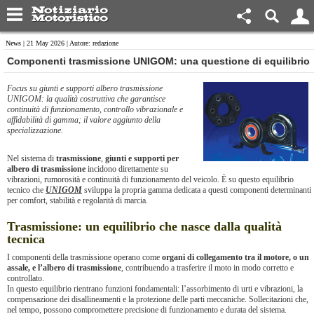
News
| 21 May 2026 | Autore: redazione
​Componenti trasmissione UNIGOM: una questione di equilibrio
Focus su giunti e supporti albero trasmissione
UNIGOM: la qualità costruttiva che garantisce
continuità di funzionamento, controllo vibrazionale e
affidabilità di gamma; il valore aggiunto della
specializzazione.
Nel sistema di
trasmissione
,
giunti e supporti per
albero di trasmissione
incidono direttamente su
vibrazioni, rumorosità e continuità di funzionamento del veicolo. È su questo equilibrio
tecnico che
UNIGOM
sviluppa la propria gamma dedicata a questi componenti determinanti
per comfort, stabilità e regolarità di marcia.
Trasmissione: un equilibrio che nasce dalla qualità
tecnica
I componenti della trasmissione operano come
organi di collegamento tra il motore, o un
assale, e l’albero di trasmissione
, contribuendo a trasferire il moto in modo corretto e
controllato.
In questo equilibrio rientrano funzioni fondamentali: l’assorbimento di urti e vibrazioni, la
compensazione dei disallineamenti e la protezione delle parti meccaniche. Sollecitazioni che,
nel tempo, possono compromettere precisione di funzionamento e durata del sistema.