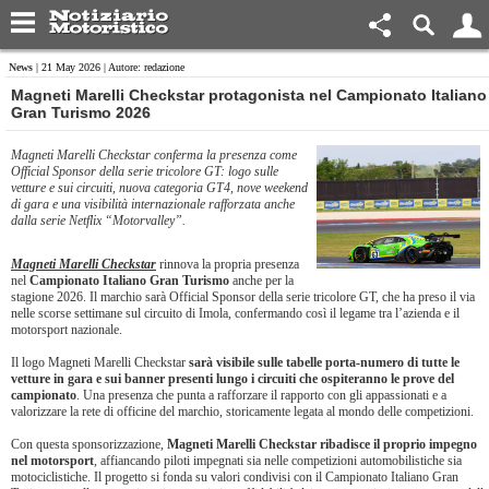
News
| 21 May 2026 | Autore: redazione
​Magneti Marelli Checkstar protagonista nel Campionato Italiano
Gran Turismo 2026
Magneti Marelli Checkstar conferma la presenza come
Official Sponsor della serie tricolore GT: logo sulle
vetture e sui circuiti, nuova categoria GT4, nove weekend
di gara e una visibilità internazionale rafforzata anche
dalla serie Netflix “Motorvalley”.
Magneti Marelli Checkstar
rinnova la propria presenza
nel
Campionato Italiano Gran Turismo
anche per la
stagione 2026. Il marchio sarà Official Sponsor della serie tricolore GT, che ha preso il via
nelle scorse settimane sul circuito di Imola, confermando così il legame tra l’azienda e il
motorsport nazionale.
Il logo Magneti Marelli Checkstar
sarà visibile sulle tabelle porta-numero di tutte le
vetture in gara e sui banner presenti lungo i circuiti che ospiteranno le prove del
campionato
. Una presenza che punta a rafforzare il rapporto con gli appassionati e a
valorizzare la rete di officine del marchio, storicamente legata al mondo delle competizioni.
Con questa sponsorizzazione,
Magneti Marelli Checkstar ribadisce il proprio impegno
nel motorsport
, affiancando piloti impegnati sia nelle competizioni automobilistiche sia
motociclistiche. Il progetto si fonda su valori condivisi con il Campionato Italiano Gran