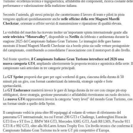
Turismo: eccellenza tecnica e ingegneristica, affidabilità dei componenti, ricerca costante delle
performance e valorizzazione della tradizione italiana.
Secondo l’azienda, gli stessi principi che caratterizzano il lavoro di team e piloti in pista
vengono applicati quotidianamente anche
nelle officine della rete Magneti Marelli
Checkstar
, orientate a offrire servizi di manutenzione e riparazione di qualità elevata.
La visibilità del marchio ha ricevuto inoltre un’importante spinta internazionale grazie alla
serie televisiva “Motorvalley”
, disponibile su
Netflix
da febbraio e ambientata durante la
stagione 2025 del Campionato Italiano Gran Turismo. Le immagini delle gare hanno
mostrato il brand Magneti Marelli Checkstar sia a bordo pista sia sulle vetture protagoniste
del campionato, contribuendo a consolidarne l’associazione con il motorsport di alto livello.
Sul fronte sportivo,
il Campionato Italiano Gran Turismo introduce nel 2026 una
nuova categoria GT4
, ampliando ulteriormente la proposta tecnica e agonistica della serie. Il
campionato sarà articolato in tre categorie principali.
La
GT Sprint
proporrà due gare per ogni weekend di gara, ciascuna della durata di 50
minuti più un giro, con format caratterizzati da intensità, strategie rapide e forte
spettacolarità.
La
GT Endurance
manterrà invece le gare di lunga durata da tre ore con cinque pit-stop
obbligatori, dove strategia, gestione pneumatici e affidabilità rivestiranno un ruolo decisivo.
La
nuova GT4
rappresenterà invece la categoria “entry level” del mondo Gran Turismo, con
un format simile a quello della Sprint.
Il campionato vedrà in pista oltre 80 equipaggi al volante di vetture di riferimento del
panorama GT internazionale, tra cui Ferrari 296 GT3 e Challenge, Lamborghini Huracán
GT3 Evo e ST Evo 2, BMW M4 GT3, Mercedes AMG GT3, Audi R8 LMS, Porsche 911
GT3 R e 992 GT3, oltre alla McLaren Artura Trophy Evo. Un livello tecnico che conferma il
Campionato Italiano Gran Turismo tra le serie GT più competitive d’Europa.