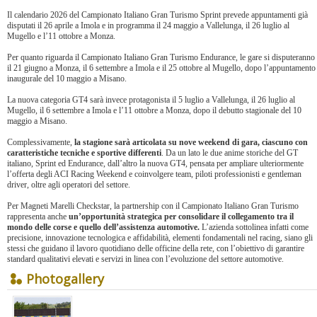
Il calendario 2026 del Campionato Italiano Gran Turismo Sprint prevede appuntamenti già
disputati il 26 aprile a Imola e in programma il 24 maggio a Vallelunga, il 26 luglio al
Mugello e l’11 ottobre a Monza.
Per quanto riguarda il Campionato Italiano Gran Turismo Endurance, le gare si disputeranno
il 21 giugno a Monza, il 6 settembre a Imola e il 25 ottobre al Mugello, dopo l’appuntamento
inaugurale del 10 maggio a Misano.
La nuova categoria GT4 sarà invece protagonista il 5 luglio a Vallelunga, il 26 luglio al
Mugello, il 6 settembre a Imola e l’11 ottobre a Monza, dopo il debutto stagionale del 10
maggio a Misano.
Complessivamente,
la stagione sarà articolata su nove weekend di gara, ciascuno con
caratteristiche tecniche e sportive differenti
. Da un lato le due anime storiche del GT
italiano, Sprint ed Endurance, dall’altro la nuova GT4, pensata per ampliare ulteriormente
l’offerta degli ACI Racing Weekend e coinvolgere team, piloti professionisti e gentleman
driver, oltre agli operatori del settore.
Per Magneti Marelli Checkstar, la partnership con il Campionato Italiano Gran Turismo
rappresenta anche
un’opportunità strategica per consolidare il collegamento tra il
mondo delle corse e quello dell’assistenza automotive.
L’azienda sottolinea infatti come
precisione, innovazione tecnologica e affidabilità, elementi fondamentali nel racing, siano gli
stessi che guidano il lavoro quotidiano delle officine della rete, con l’obiettivo di garantire
standard qualitativi elevati e servizi in linea con l’evoluzione del settore automotive.
Photogallery